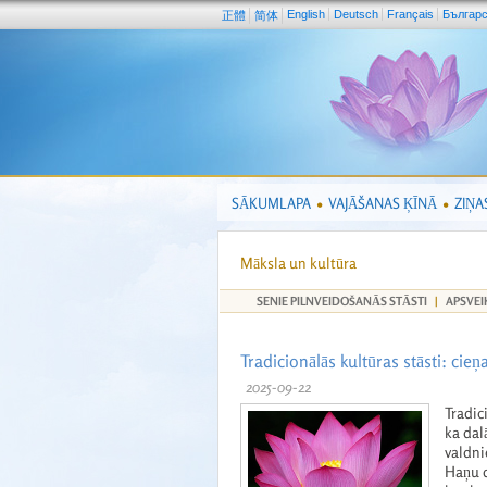
English
Deutsch
Français
Българ
正體
简体
SĀKUMLAPA
VAJĀŠANAS ĶĪNĀ
ZIŅA
Māksla un kultūra
SENIE PILNVEIDOŠANĀS STĀSTI
|
APSVEI
Tradicionālās kultūras stāsti: cieņ
2025-09-22
Tradic
ka dal
valdni
Haņu d