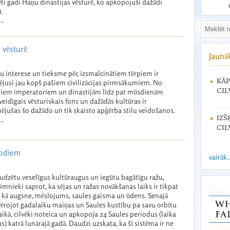
ti gadi Haņu dinastijas vēsturē, ko apkopojuši dažādi
.
..
 vēsturē
Jaunā
u interese un tieksme pēc izsmalcinātiem tērpiem ir
KĀP
ējusi jau kopš pašiem civilizācijas pirmsākumiem. No
CIL
iem imperatoriem un dinastijām līdz pat mūsdienām
eidīgais vēsturiskais fons un dažādās kultūras ir
ējušas šo dažādo un tik skaisto apģērba stilu veidošanos.
IZŠ
..
CIL
iodiem
vairāk .
audzētu veselīgus kultūraugus un iegūtu bagātīgu ražu,
imnieki saprot, ka sējas un ražas novākšanas laiks ir tikpat
i kā augsne, mēslojums, saules gaisma un ūdens. Senajā
vērojot gadalaiku maiņas un Saules kustību pa savu orbītu
aikā, cilvēki noteica un apkopoja 24 Saules periodus (laika
) katrā lunārajā gadā. Daudzi uzskata, ka šī sistēma ir ne