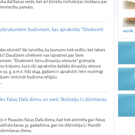
aika dalīšanas veids, bet arī ķīniešu civilizācijas zināšanu par
aimniecību pamats.
 uzbrukumiem budismam, kas aprakstīta "Divdesmit
vairāk .
s
das eksistē? Vai taisnība, ka ļaunums tiek sodīts, bet labais
ts? Daudziem cilvēkiem nav izpratnes par šiem
umiem. "Divdesmit četru dinastiju vēstures" grāmatās
tu krājums, kurā sīki aprakstīta dažādu dinastiju vēsture
o 91. g. p.m.ē. līdz 1644. gadam) ir aprakstīti četri nozīmīgi
jumi iznīcināt budisma reliģiju.
..
ules Faluņ Dafa dienu un sveic Skolotāju Li dzimšanas
ijs ir Pasaules Faluņ Dafa diena, kad tiek atzīmēta gan Faluņ
ubliskošanas 33. gadadiena, gan tās dibinātāja Li Hundži
 dzimšanas diena.