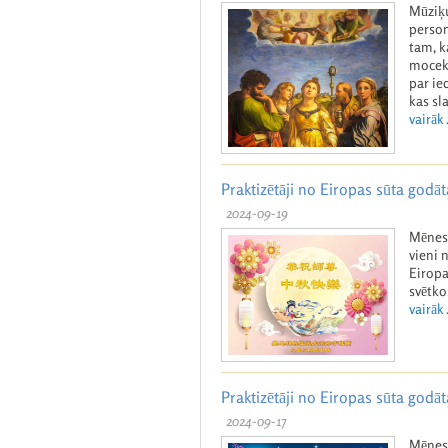
Mūziķu
person
tam, k
mocekl
par ie
kas sl
vairāk .
Praktizētāji no Eiropas sūta god
2024-09-19
Mēness
vieni 
Eiropa
svētko
vairāk .
Praktizētāji no Eiropas sūta god
2024-09-17
Mēness