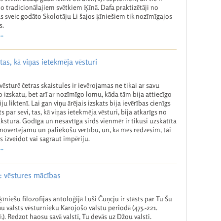
no tradicionālajiem svētkiem Ķīnā. Dafa praktizētāji no
s sveic godāto Skolotāju Li šajos ķīniešiem tik nozīmīgajos
s.
..
as, kā viņas ietekmēja vēsturi
vēsturē četras skaistules ir ievērojamas ne tikai ar savu
ko izskatu, bet arī ar nozīmīgo lomu, kāda tām bija attiecīgo
ju liktenī. Lai gan viņu ārējais izskats bija ievērības cienīgs
s par sevi, tas, kā viņas ietekmēja vēsturi, bija atkarīgs no
akstura. Godīga un nesavtīga sirds vienmēr ir tikusi uzskatīta
novērtējamu un paliekošu vērtību, un, kā mēs redzēsim, tai
ks izveidot vai sagraut impēriju.
..
: vēstures mācības
ķīniešu filozofijas antoloģijā Luši Čuņcju ir stāsts par Tu Šu
ņu valsts vēsturnieku Karojošo valstu periodā (475.-221.
ē.). Redzot haosu savā valstī, Tu devās uz Džou valsti.