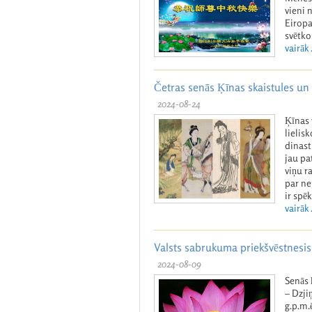
vieni 
Eiropa
svētko
vairāk .
Četras senās Ķīnas skaistules un t
2024-08-24
Ķīnas 
lielis
dinasti
jau pat
viņu r
par ne
ir spē
vairāk .
Valsts sabrukuma priekšvēstnesis
2024-08-09
Senās 
– Dzji
g.p.m.