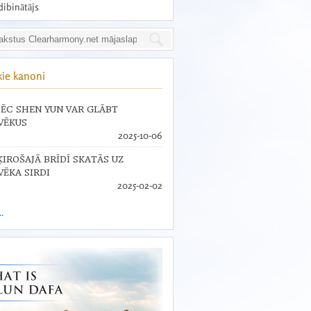
dibinātājs
kie kanoni
ĒC SHEN YUN VAR GLĀBT
VĒKUS
2025-10-06
ĶIROŠAJĀ BRĪDĪ SKATĀS UZ
VĒKA SIRDI
2025-02-02
..