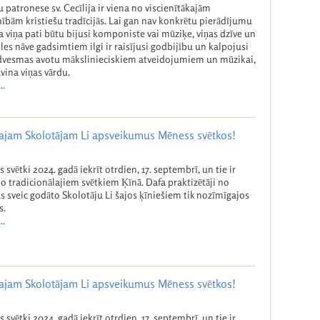
 patronese sv. Cecīlija ir viena no viscienītākajām
ībām kristiešu tradīcijās. Lai gan nav konkrētu pierādījumu
a viņa pati būtu bijusi komponiste vai mūziķe, viņas dzīve un
es nāve gadsimtiem ilgi ir raisījusi godbijību un kalpojusi
dvesmas avotu mākslinieciskiem atveidojumiem un mūzikai,
avina viņas vārdu.
..
ātajam Skolotājam Li apsveikumus Mēness svētkos!
 svētki 2024. gadā iekrīt otrdien, 17. septembrī, un tie ir
no tradicionālajiem svētkiem Ķīnā. Dafa praktizētāji no
s sveic godāto Skolotāju Li šajos ķīniešiem tik nozīmīgajos
s.
..
ātajam Skolotājam Li apsveikumus Mēness svētkos!
 svētki 2024. gadā iekrīt otrdien, 17. septembrī, un tie ir