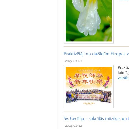
Praktizētāji no dažādām Eiropas v
2025-01-01
Prakti
laimīg
vairāk .
Sv. Cecīlija – sakrālās mūzikas un
2024-12-12