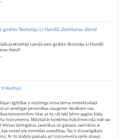
..
veic godāto Skolotāju Li Hundži dzimšanas dienā!
Dafa praktizētāji Latvijā sveic godāto Skolotāju Li Hundži
anas dienā!
..
u trūkumus
lajai izglītībai ir nozīmīga loma bērna intelektuālajā
ībā un veselīgas personības izaugsmē. Vecākiem nav
ības koncentrēties tikai uz to, cik labi bērns apgūst kādu
tu instrumentu. Mācīšanās kolektīvā mākslinieciskā vidē var
t bērnus laimīgākus, jautrākus un gatavus sazināties ar
, kas noved pie normālas uzvedības. Tas ir vissvarīgākais
ms. Ar šo stabilo pamatu arī instrumenta spēle strauji