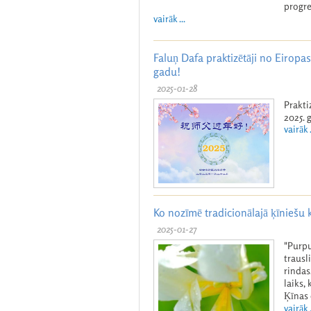
progre
vairāk ...
Faluņ Dafa praktizētāji no Eiropa
gadu!
2025-01-28
Prakti
2025. 
vairāk .
Ko nozīmē tradicionālajā ķīniešu k
2025-01-27
"Purpu
trausl
rindas
laiks,
Ķīnas 
vairāk .