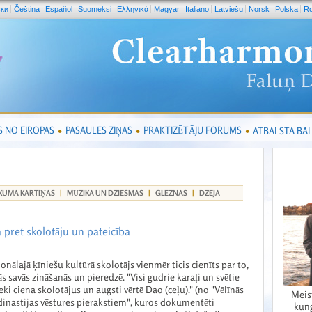
ски
Čeština
Español
Suomeksi
Ελληνικά
Magyar
Italiano
Latviešu
Norsk
Polska
R
S NO EIROPAS
PASAULES ZIŅAS
PRAKTIZĒTĀJU FORUMS
ATBALSTA BAL
KUMA KARTIŅAS
|
MŪZIKA UN DZIESMAS
|
GLEZNAS
|
DZEJA
a pret skolotāju un pateicība
ionālajā ķīniešu kultūrā skolotājs vienmēr ticis cienīts par to,
ās savās zināšanās un pieredzē. "Visi gudrie karaļi un svētie
eki ciena skolotājus un augsti vērtē Dao (ceļu)." (no "Vēlīnās
Meis
inastijas vēstures pierakstiem", kuros dokumentēti
kung