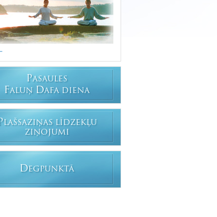
..
P
ASAULES
F
D
ALUŅ
AFA DIENA
P
LAŠSAZIŅAS LĪDZEKĻU
ZIŅOJUMI
D
EGPUNKTĀ