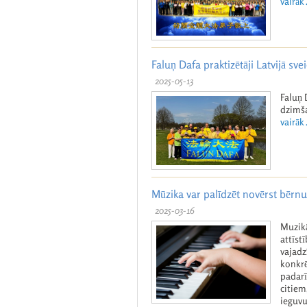
vairāk .
Faluņ Dafa praktizētāji Latvijā s
2025-05-13
Faluņ 
dzimš
vairāk .
Mūzika var palīdzēt novērst bērn
2025-03-16
Muzikā
attīst
vajadz
konkrē
padarī
citiem
ieguvu