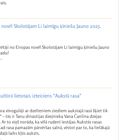
sēs.
s novēl Skolotājam Li laimīgu ķīniešu Jauno 2025.
zētāji no Eiropas novēl Skolotājam Li laimīgu ķīniešu Jauno
gadu!
..
ultūrā lietotais izteiciens "Aukstā rasa"
ra vīnogulāji ar dzelteniem ziediem aukstajā rasā šķiet tik
i" – tās ir Tanu dinastijas dzejnieka Vana Čanlina dzejas
. Ar to viņš norāda, ka vēlā rudenī iestājas Aukstās rasas
 kad rasa pamazām pārvēršas salnā, vēstot par to, ka lielākajā
daļā laiks kļūs auksts.
..