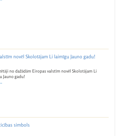
alstīm novēl Skolotājam Li laimīgu Jauno gadu!
zētāji no dažādām Eiropas valstīm novēl Skolotājam Li
u Jauno gadu!
..
 ticības simbols