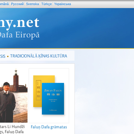
omână
Pусский
Svenska
Türkçe
Yкраїнська
TRADICIONĀLĀ ĶĪNAS KULTŪRA
SIS
tars Li Hundži
Faluņ Dafa grāmatas
s, Faluņ Dafa