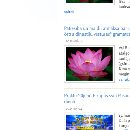
tikai l
lauks
vairāk ...
Patiesība un maldi: atmaksa par
četru dinastiju vēstures" grāmatā
2025-08-14
Vai Bu
atalgo
jautāj
(grāma
Ķīnā n
mēģinā
vairāk .
Praktizētāji no Eiropas svin Pasa
dienā
2025-05-14
13. ma
Dafa p
kunga