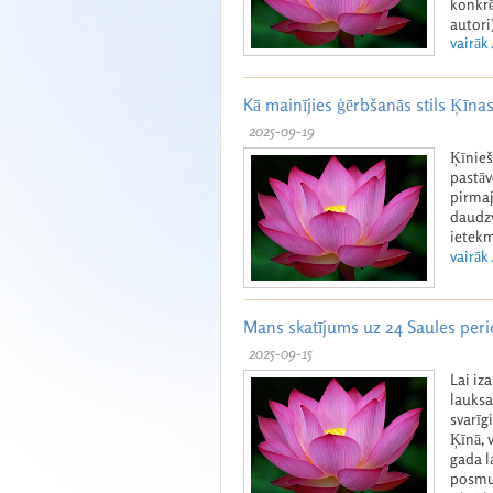
konkrē
autori)
vairāk .
Kā mainījies ģērbšanās stils Ķīnas
2025-09-19
Ķīnieš
pastāv
pirmaj
daudzv
ietekm
vairāk .
Mans skatījums uz 24 Saules per
2025-09-15
Lai iz
lauksa
svarīg
Ķīnā, 
gada l
posmus