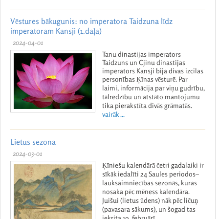
Vēstures bākugunis: no imperatora Taidzuna līdz
imperatoram Kansji (1.daļa)
2024-04-01
Tanu dinastijas imperators
Taidzuns un Cjinu dinastijas
imperators Kansji bija divas izcilas
personības Ķīnas vēsturē. Par
laimi, informācija par viņu gudrību,
tālredzību un atstāto mantojumu
tika pierakstīta divās grāmatās.
vairāk ...
Lietus sezona
2024-03-01
Ķīniešu kalendārā četri gadalaiki ir
sīkāk iedalīti 24 Saules periodos–
lauksaimniecības sezonās, kuras
nosaka pēc mēness kalendāra.
Juišui (lietus ūdens) nāk pēc ličuņ
(pavasara sākums), un šogad tas
iekrita 19. februārī.