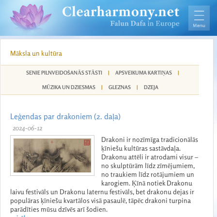
Māksla un kultūra
SENIE PILNVEIDOŠANĀS STĀSTI
|
APSVEIKUMA KARTIŅAS
|
MŪZIKA UN DZIESMAS
|
GLEZNAS
|
DZEJA
Leģendas par drakoniem (2. daļa)
2024-06-12
Drakoni ir nozīmīga tradicionālās
ķīniešu kultūras sastāvdaļa.
Drakonu attēli ir atrodami visur –
no skulptūrām līdz zīmējumiem,
no traukiem līdz rotājumiem un
karogiem. Ķīnā notiek Drakonu
laivu festivāls un Drakonu laternu festivāls, bet drakonu dejas ir
populāras ķīniešu kvartālos visā pasaulē, tāpēc drakoni turpina
parādīties mūsu dzīvēs arī šodien.