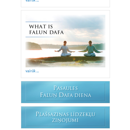
vairāk ...
P
ASAULES
F
D
ALUŅ
AFA DIENA
P
LAŠSAZIŅAS LĪDZEKĻU
ZIŅOJUMI