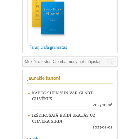
Faluņ Dafa grāmatas
Jaunākie kanoni
KĀPĒC SHEN YUN VAR GLĀBT
CILVĒKUS
2025-10-06
IZŠĶIROŠAJĀ BRĪDĪ SKATĀS UZ
CILVĒKA SIRDI
2025-02-02
vairāk ...