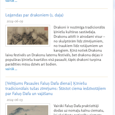
vairāk ...
Leģendas par drakoniem (1. daļa)
2024-06-09
Drakoni ir nozīmīga tradicionālās
ķīniešu kultūras sastāvdaļa.
Drakonu attēli ir atrodami visur –
no skulptūrām līdz zīmējumiem,
no traukiem līdz rotājumiem un
karogiem. Ķīnā notiek Drakonu
laivu festivāls un Drakonu laternu festivāls, bet drakonu dejas ir
populāras ķīniešu kvartālos visā pasaulē, tāpēc drakoni turpina
parādīties mūsu dzīvēs arī šodien.
vairāk ...
[Veltījums Pasaules Faluņ Dafa dienai] Ķīniešu
tradicionālais tušas zīmējums: Stāstot ciema iedzīvotājiem
par Faluņ Dafa un vajāšanu
2024-06-03
Vairāki Faluņ Dafa praktizētāji
dodas uz nomaļu kalnu ciematu,
lai skaidrotu patiesību ciemata