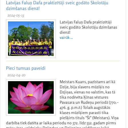
Latvijas Faluņ Dafa praktizētāji sveic godāto Skolotāju
dzimšanas dienā!
2024-05-13
Latvijas Faluņ Dafa praktizētāji
sveic godāto Skolotāju dzimšanas
dienā!
vairāk ...
Pieci tumsas paveidi
2024-04-20
Meistars Kuans, pazīstams arī kā
Dzije, bija slavens mūziķis no
Dzjiņas, vienas no valstīm, kas tā
tika nodēvēta Ķīnas vēstures
Pavasara un Rudeņu periodā (770.–
476. g. p.m.ē.) Tolaik augstākās
klases mūziķiem parasti tika
piešķirts tituls "Ši" (Meistars). Viņa
darbība tiek datēta ar laika periodu no 572. līdz 532. gadam pirms
mūsu ēras, valdnieku Dzjindao un Dzjiņpina valdīšanas laikā.