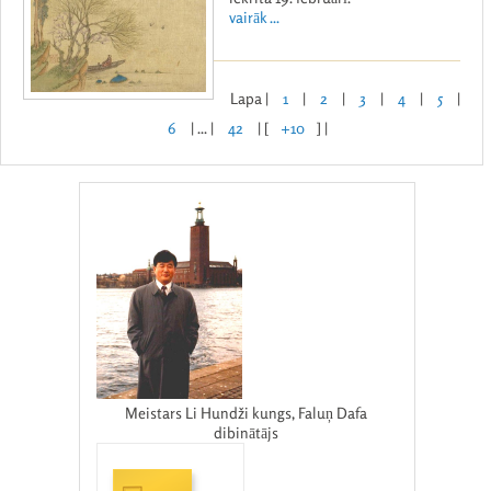
vairāk ...
Lapa |
1
|
2
|
3
|
4
|
5
|
6
| ... |
42
| [
+10
] |
Meistars Li Hundži kungs, Faluņ Dafa
dibinātājs