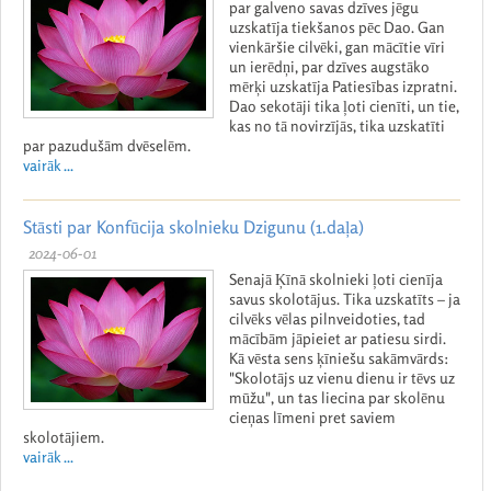
par galveno savas dzīves jēgu
uzskatīja tiekšanos pēc Dao. Gan
vienkāršie cilvēki, gan mācītie vīri
un ierēdņi, par dzīves augstāko
mērķi uzskatīja Patiesības izpratni.
Dao sekotāji tika ļoti cienīti, un tie,
kas no tā novirzījās, tika uzskatīti
par pazudušām dvēselēm.
vairāk ...
Stāsti par Konfūcija skolnieku Dzigunu (1.daļa)
2024-06-01
Senajā Ķīnā skolnieki ļoti cienīja
savus skolotājus. Tika uzskatīts – ja
cilvēks vēlas pilnveidoties, tad
mācībām jāpieiet ar patiesu sirdi.
Kā vēsta sens ķīniešu sakāmvārds:
"Skolotājs uz vienu dienu ir tēvs uz
mūžu", un tas liecina par skolēnu
cieņas līmeni pret saviem
skolotājiem.
vairāk ...