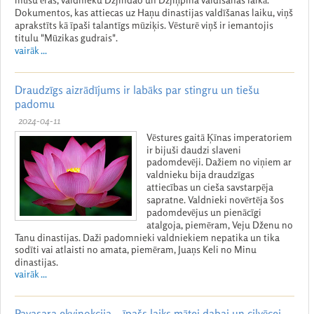
Dokumentos, kas attiecas uz Haņu dinastijas valdīšanas laiku, viņš
aprakstīts kā īpaši talantīgs mūziķis. Vēsturē viņš ir iemantojis
titulu "Mūzikas gudrais".
vairāk ...
Draudzīgs aizrādījums ir labāks par stingru un tiešu
padomu
2024-04-11
Vēstures gaitā Ķīnas imperatoriem
ir bijuši daudzi slaveni
padomdevēji. Dažiem no viņiem ar
valdnieku bija draudzīgas
attiecības un cieša savstarpēja
sapratne. Valdnieki novērtēja šos
padomdevējus un pienācīgi
atalgoja, piemēram, Veju Dženu no
Tanu dinastijas. Daži padomnieki valdniekiem nepatika un tika
sodīti vai atlaisti no amata, piemēram, Juaņs Keli no Minu
dinastijas.
vairāk ...
Pavasara ekvinokcija – īpašs laiks mātei dabai un cilvēcei