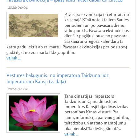
2024-04-04
Pavasara ekvinokcija ir ceturtais no
24 senajā Ķīnā noteiktajiem Saules
periodiem un 90 pavasara dienu
viduspunkts. Pavasara ekvinokcijas
dienā ir pagājusi puse no pavasara.
Saskaņā ar Gregora kalendāru tā
katru gadu iekrīt ap 21. martu. Pavasara ekvinokcijas periods 2024.
gadā ilgst no 20. marta līdz 3. aprīlim.
vairāk ...
Vēstures bākugunis: no imperatora Taidzuna līdz
imperatoram Kansji (2. daļa)
2024-04-02
Tanu dinastijas imperators
Taidzuns un Cjinu dinastijas
imperators Kansji bija divas izcilas
personības Ķīnas vēsturē. Par
laimi, informācija par viņu gudrību,
tālredzību un atstāto mantojumu
tika pierakstīta divās grāmatās.
vairāk ...