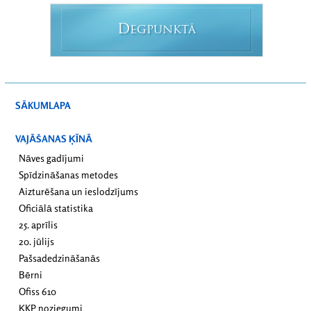
D
EGPUNKTĀ
SĀKUMLAPA
VAJĀŠANAS ĶĪNĀ
Nāves gadījumi
Spīdzināšanas metodes
Aizturēšana un ieslodzījums
Oficiālā statistika
25. aprīlis
20. jūlijs
Pašsadedzināšanās
Bērni
Ofiss 610
ĶKP noziegumi