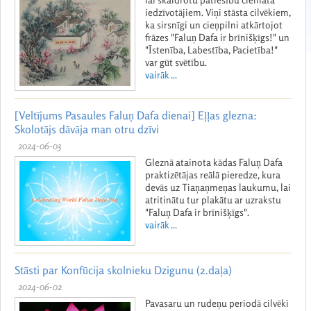
iedzīvotājiem. Viņi stāsta cilvēkiem,
ka sirsnīgi un cieņpilni atkārtojot
frāzes "Faluņ Dafa ir brīnišķīgs!" un
"Īstenība, Labestība, Pacietība!"
var gūt svētību.
vairāk ...
[Veltījums Pasaules Faluņ Dafa dienai] Eļļas glezna:
Skolotājs dāvāja man otru dzīvi
2024-06-03
Gleznā atainota kādas Faluņ Dafa
praktizētājas reālā pieredze, kura
devās uz Tiaņaņmeņas laukumu, lai
atritinātu tur plakātu ar uzrakstu
"Faluņ Dafa ir brīnišķīgs".
vairāk ...
Stāsti par Konfūcija skolnieku Dzigunu (2.daļa)
2024-06-02
Pavasaru un rudeņu periodā cilvēki