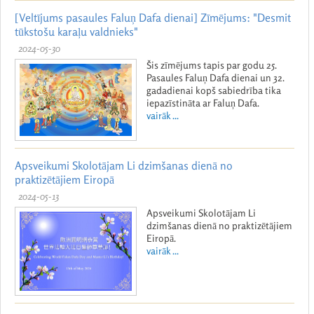
[Veltījums pasaules Faluņ Dafa dienai] Zīmējums: "Desmit
tūkstošu karaļu valdnieks"
2024-05-30
Šis zīmējums tapis par godu 25.
Pasaules Faluņ Dafa dienai un 32.
gadadienai kopš sabiedrība tika
iepazīstināta ar Faluņ Dafa.
vairāk ...
Apsveikumi Skolotājam Li dzimšanas dienā no
praktizētājiem Eiropā
2024-05-13
Apsveikumi Skolotājam Li
dzimšanas dienā no praktizētājiem
Eiropā.
vairāk ...