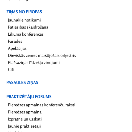
ZIŅAS NO EIROPAS
Jaunākie notikumi
Patiesības skaidrošana
Likuma konferences
Parādes
Apelācijas
Dievišķās zemes maršējošais orķestris
Plašsaziņas līdzekļu ziņojumi
Citi
PASAULES ZIŅAS
PRAKTIZĒTĀJU FORUMS
Pieredzes apmaiņas konferenču raksti
Pieredzes apmaiņa
Izpratne un uzskati
Jaunie praktizētāji