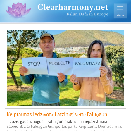
Keiptaunas iedzīvotāji atzinīgi vērtē Faluņgun
2026. gada 1. augustā Faluņgun praktizētāji iepazīstināja
sabiedrību ar Faluņgun Grīnpoitas parkā Keiptaunā, Dienvidāfrikā.