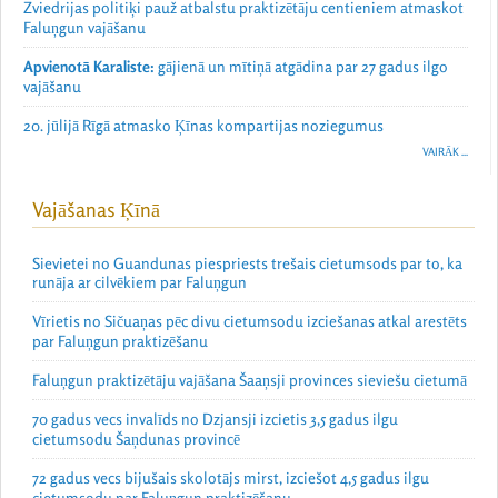
Zviedrijas politiķi pauž atbalstu praktizētāju centieniem atmaskot
Faluņgun vajāšanu
Apvienotā Karaliste:
gājienā un mītiņā atgādina par 27 gadus ilgo
vajāšanu
20. jūlijā Rīgā atmasko Ķīnas kompartijas noziegumus
VAIRĀK ...
Vajāšanas Ķīnā
Sievietei no Guandunas piespriests trešais cietumsods par to, ka
runāja ar cilvēkiem par Faluņgun
Vīrietis no Sičuaņas pēc divu cietumsodu izciešanas atkal arestēts
par Faluņgun praktizēšanu
Faluņgun praktizētāju vajāšana Šaaņsji provinces sieviešu cietumā
70 gadus vecs invalīds no Dzjansji izcietis 3,5 gadus ilgu
cietumsodu Šaņdunas provincē
72 gadus vecs bijušais skolotājs mirst, izciešot 4,5 gadus ilgu
cietumsodu par Faluņgun praktizēšanu