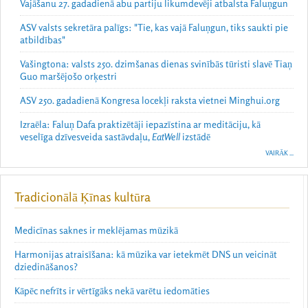
Vajāšanu 27. gadadienā abu partiju likumdevēji atbalsta Faluņgun
ASV valsts sekretāra palīgs: "Tie, kas vajā Faluņgun, tiks saukti pie
atbildības"
Vašingtona: valsts 250. dzimšanas dienas svinībās tūristi slavē Tiaņ
Guo maršējošo orķestri
ASV 250. gadadienā Kongresa locekļi raksta vietnei Minghui.org
Izraēla: Faluņ Dafa praktizētāji iepazīstina ar meditāciju, kā
veselīga dzīvesveida sastāvdaļu,
EatWell
izstādē
VAIRĀK ...
Tradicionālā Ķīnas kultūra
Medicīnas saknes ir meklējamas mūzikā
Harmonijas atraisīšana: kā mūzika var ietekmēt DNS un veicināt
dziedināšanos?
Kāpēc nefrīts ir vērtīgāks nekā varētu iedomāties