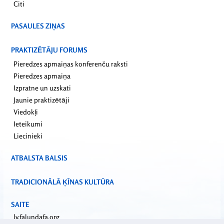
Citi
PASAULES ZIŅAS
PRAKTIZĒTĀJU FORUMS
Pieredzes apmaiņas konferenču raksti
Pieredzes apmaiņa
Izpratne un uzskati
Jaunie praktizētāji
Viedokļi
Ieteikumi
Liecinieki
ATBALSTA BALSIS
TRADICIONĀLĀ ĶĪNAS KULTŪRA
SAITE
lv.falundafa.org