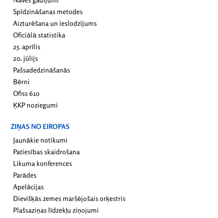
Spīdzināšanas metodes
Aizturēšana un ieslodzījums
Oficiālā statistika
25. aprīlis
20. jūlijs
Pašsadedzināšanās
Bērni
Ofiss 610
ĶKP noziegumi
ZIŅAS NO EIROPAS
Jaunākie notikumi
Patiesības skaidrošana
Likuma konferences
Parādes
Apelācijas
Dievišķās zemes maršējošais orķestris
Plašsaziņas līdzekļu ziņojumi