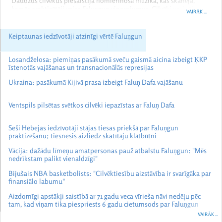
Daudzus cilvēkus piesaistīja nomierinošā mūzika, kas skanēja,
kamēr praktizētāji veica Faluņgun vingrojumus. Cilvēki uzzināja par
VAIRĀK ...
Ķīnas komunistiskās partijas (ĶKP) īstenoto vajāšanu, kas turpinās
jau 27 gadus, un pauda atbalstu Faluņgun.
Keiptaunas iedzīvotāji atzinīgi vērtē Faluņgun
Losandželosa: piemiņas pasākumā sveču gaismā aicina izbeigt ĶKP
īstenotās vajāšanas un transnacionālās represijas
Ukraina: pasākumā Kijivā prasa izbeigt Faluņ Dafa vajāšanu
Ventspils pilsētas svētkos cilvēki iepazīstas ar Faluņ Dafa
Seši Hebejas iedzīvotāji stājas tiesas priekšā par Faluņgun
praktizēšanu; tiesnesis aizliedz skatītāju klātbūtni
Vācija: dažādu līmeņu amatpersonas pauž atbalstu Faluņgun: "Mēs
nedrīkstam palikt vienaldzīgi"
Bijušais NBA basketbolists: "Cilvēktiesību aizstāvība ir svarīgāka par
finansiālo labumu"
Aizdomīgi apstākļi saistībā ar 71 gadu veca vīrieša nāvi nedēļu pēc
tam, kad viņam tika piespriests 6 gadu cietumsods par Faluņgun
praktizēšanu
VAIRĀK ...