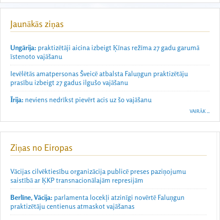
Jaunākās ziņas
Ungārija:
praktizētāji aicina izbeigt Ķīnas režīma 27 gadu garumā
īstenoto vajāšanu
Ievēlētās amatpersonas Šveicē atbalsta Faluņgun praktizētāju
prasību izbeigt 27 gadus ilgušo vajāšanu
Īrija:
neviens nedrīkst pievērt acis uz šo vajāšanu
VAIRĀK ...
Ziņas no Eiropas
Vācijas cilvēktiesību organizācija publicē preses paziņojumu
saistībā ar ĶKP transnacionālajām represijām
Berlīne, Vācija:
parlamenta locekļi atzinīgi novērtē Faluņgun
praktizētāju centienus atmaskot vajāšanas