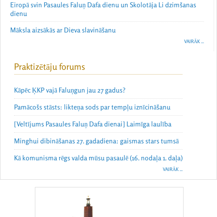
Eiropā svin Pasaules Faluņ Dafa dienu un Skolotāja Li dzimšanas
dienu
Māksla aizsākās ar Dieva slavināšanu
VAIRĀK ...
Praktizētāju forums
Kāpēc ĶKP vajā Faluņgun jau 27 gadus?
Pamācošs stāsts: likteņa sods par tempļu iznīcināšanu
[Veltījums Pasaules Faluņ Dafa dienai] Laimīga laulība
Minghui dibināšanas 27. gadadiena: gaismas stars tumsā
Kā komunisma rēgs valda mūsu pasaulē (16. nodaļa 1. daļa)
VAIRĀK ...