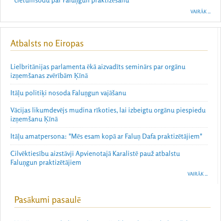
VAIRĀK ...
Atbalsts no Eiropas
Lielbritānijas parlamenta ēkā aizvadīts seminārs par orgānu
izņemšanas zvērībām Ķīnā
Itāļu politiķi nosoda Faluņgun vajāšanu
Vācijas likumdevējs mudina rīkoties, lai izbeigtu orgānu piespiedu
izņemšanu Ķīnā
Itāļu amatpersona: "Mēs esam kopā ar Faluņ Dafa praktizētājiem"
Cilvēktiesību aizstāvji Apvienotajā Karalistē pauž atbalstu
Faluņgun praktizētājiem
VAIRĀK ...
Pasākumi pasaulē