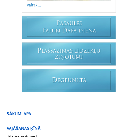
vairāk ...
P
ASAULES
F
D
ALUŅ
AFA DIENA
P
LAŠSAZIŅAS LĪDZEKĻU
ZIŅOJUMI
D
EGPUNKTĀ
SĀKUMLAPA
VAJĀŠANAS ĶĪNĀ
Nāves gadījumi