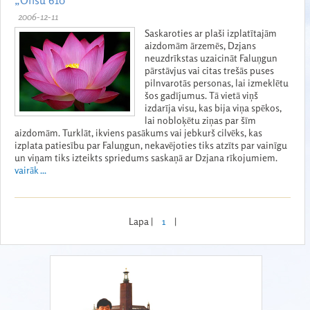
„Ofisu 610”
2006-12-11
Saskaroties ar plaši izplatītajām
aizdomām ārzemēs, Dzjans
neuzdrīkstas uzaicināt Faluņgun
pārstāvjus vai citas trešās puses
pilnvarotās personas, lai izmeklētu
šos gadījumus. Tā vietā viņš
izdarīja visu, kas bija viņa spēkos,
lai nobloķētu ziņas par šīm
aizdomām. Turklāt, ikviens pasākums vai jebkurš cilvēks, kas
izplata patiesību par Faluņgun, nekavējoties tiks atzīts par vainīgu
un viņam tiks izteikts spriedums saskaņā ar Dzjana rīkojumiem.
vairāk ...
Lapa |
1
|