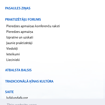
PASAULES ZIŅAS
PRAKTIZĒTĀJU FORUMS
Pieredzes apmaiņas konferenču raksti
Pieredzes apmaiņa
Izpratne un uzskati
Jaunie praktizētāji
Viedokļi
Ieteikumi
Liecinieki
ATBALSTA BALSIS
TRADICIONĀLĀ ĶĪNAS KULTŪRA
SAITE
lv.falundafa.org
faluninfo.net