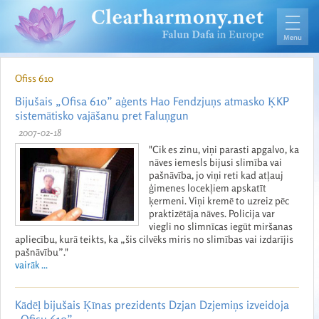
Ofiss 610
Bijušais „Ofisa 610” aģents Hao Fendzjuņs atmasko ĶKP
sistemātisko vajāšanu pret Faluņgun
2007-02-18
"Cik es zinu, viņi parasti apgalvo, ka
nāves iemesls bijusi slimība vai
pašnāvība, jo viņi reti kad atļauj
ģimenes locekļiem apskatīt
ķermeni. Viņi kremē to uzreiz pēc
praktizētāja nāves. Policija var
viegli no slimnīcas iegūt miršanas
apliecību, kurā teikts, ka „šis cilvēks miris no slimības vai izdarījis
pašnāvību”."
vairāk ...
Kādēļ bijušais Ķīnas prezidents Dzjan Dzjemiņs izveidoja