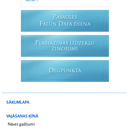
P
ASAULES
F
D
ALUŅ
AFA DIENA
P
LAŠSAZIŅAS LĪDZEKĻU
ZIŅOJUMI
D
EGPUNKTĀ
SĀKUMLAPA
VAJĀŠANAS ĶĪNĀ
Nāves gadījumi