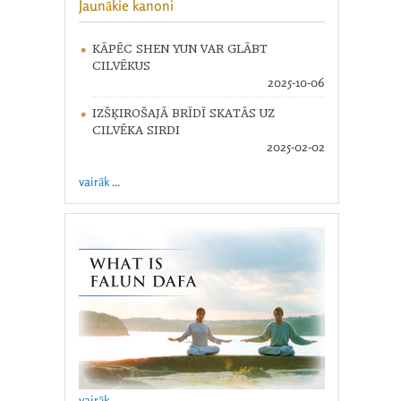
Jaunākie kanoni
KĀPĒC SHEN YUN VAR GLĀBT
CILVĒKUS
2025-10-06
IZŠĶIROŠAJĀ BRĪDĪ SKATĀS UZ
CILVĒKA SIRDI
2025-02-02
vairāk ...
vairāk ...