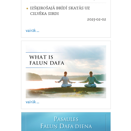
IZŠĶIROŠAJĀ BRĪDĪ SKATĀS UZ
CILVĒKA SIRDI
2025-02-02
vairāk ...
vairāk ...
P
ASAULES
F
D
ALUŅ
AFA DIENA