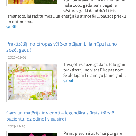
nekā 2000 gadu senā pagātnē,
vēstures gaitā daudzkārt ticis
izmantots, lai radītu možu un enerģisku atmosfēru, paužot prieku
un optimismu.
vairāk ...
Praktizētāji no Eiropas vēl Skolotājam Li laimīgu Jauno
2026. gadu!
2026-01-01
Tuvojoties 2026. gadam, Faluņgun
praktizētāji no visas Eiropas novēl
Skolotājam Li laimīgu Jauno gadu.
vairāk ...
Gars un matērija ir vienoti – leģendārais ārsts izārstē
pacientu, dziedinot viņa sirdi
2025-12-25
Pirms pievērsīšos tēmai par garu