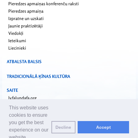
Pieredzes apmaiņas konferenču raksti
Pieredzes apmaiņa
Izpratne un uzskati
Jaunie praktizētāji
Viedokļi
Ieteikumi
Liecinieki
ATBALSTA BALSIS
TRADICIONĀLĀ ĶĪNAS KULTŪRA
SAITE
lv.falundafa.org
faluninfo.net
This website uses
minghui.org
cookies to ensure
pureinsight.org
you get the best
upholdjustice.org
Decline
Accept
experience on our
website.