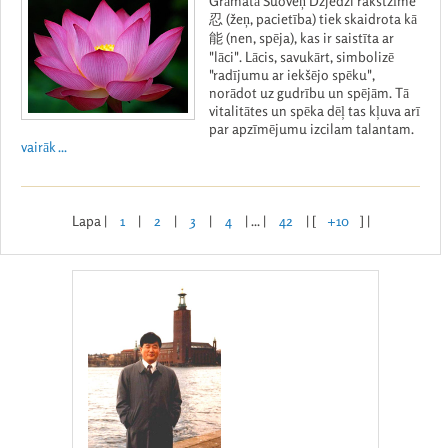
Grāmatā Šuoveņ Dzjedzi rakstzīme
忍 (žeņ, pacietība) tiek skaidrota kā
能 (nen, spēja), kas ir saistīta ar
"lāci". Lācis, savukārt, simbolizē
"radījumu ar iekšējo spēku",
norādot uz gudrību un spējām. Tā
vitalitātes un spēka dēļ tas kļuva arī
par apzīmējumu izcilam talantam.
vairāk ...
Lapa |
1
|
2
|
3
|
4
| ... |
42
| [
+10
] |