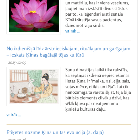
un matēriju, kas ir viens veselums,
ļaujiet man izstāstīt divus stāstus
par to, kā leģendāri ārsti senajā
Ķīnā izārstēja savus pacientus,
dziedinot viņu sirdis.
vairāk ...
No ikdienišķā līdz ārstnieciskajam, rituālajam un garīgajam
– ieskats Ķīnas bagātajā tējas kultūrā
2025-12-05
Sunu dinastijas laikā tika rakstīts,
ka septiņas ikdienā nepieciešamās
lietas Ķīnā, ir "malka, rīsi, eļļa, sāls,
sojas mērce, etiķis un tēja". Lai cik
nenozīmīga tā varētu šķist, tēja bija
būtisks elements cilvēku dzīvē, kas
vēlāk kļuva par neatņemamu
ķīniešu kultūras daļu.
vairāk ...
Etiķetes nozīme Ķīnā un tās evolūcija (2. daļa)
2025-10-16