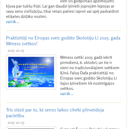
vien šis godpilnais apzīmējums
kļuva par tukšu frāzi. Lai gan daudzi ķīnieši joprojām lepojas ar
savu seno civilizāciju, tikai retais patiesi izprot vai spēj paskaidrot
etiķetes dziļāko nozīmi.
vairāk ...
Praktizētāji no Eiropas sveic godāto Skolotāju Li 2025. gada
Mēness svētkos!
2025-10-05
Mēness svētki 2025. gadā iekrīt
pirmdienā, 6. oktobrī, un tie ir
vieni no tradicionālajiem svētkiem
Ķīnā. Faluņ Dafa praktizētāji no
Eiropas sveic godāto Skolotāju Li
šajos ķīniešiem tik nozīmīgajos
svētkos.
vairāk ...
Trīs stāsti par to, kā senos laikos cilvēki pilnveidoja
pacietību
2025-10-03