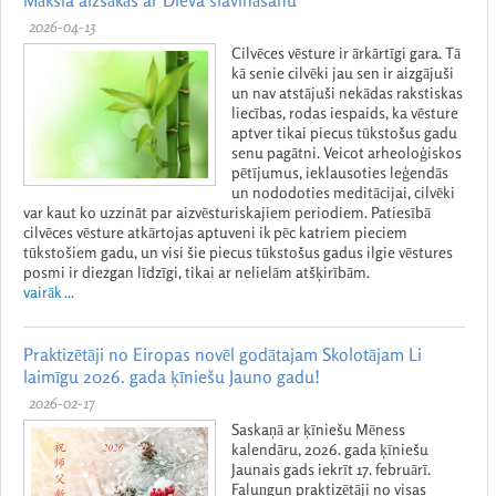
Māksla aizsākās ar Dieva slavināšanu
2026-04-13
Cilvēces vēsture ir ārkārtīgi gara. Tā
kā senie cilvēki jau sen ir aizgājuši
un nav atstājuši nekādas rakstiskas
liecības, rodas iespaids, ka vēsture
aptver tikai piecus tūkstošus gadu
senu pagātni. Veicot arheoloģiskos
pētījumus, ieklausoties leģendās
un nododoties meditācijai, cilvēki
var kaut ko uzzināt par aizvēsturiskajiem periodiem. Patiesībā
cilvēces vēsture atkārtojas aptuveni ik pēc katriem pieciem
tūkstošiem gadu, un visi šie piecus tūkstošus gadus ilgie vēstures
posmi ir diezgan līdzīgi, tikai ar nelielām atšķirībām.
vairāk ...
Praktizētāji no Eiropas novēl godātajam Skolotājam Li
laimīgu 2026. gada ķīniešu Jauno gadu!
2026-02-17
Saskaņā ar ķīniešu Mēness
kalendāru, 2026. gada ķīniešu
Jaunais gads iekrīt 17. februārī.
Faluņgun praktizētāji no visas