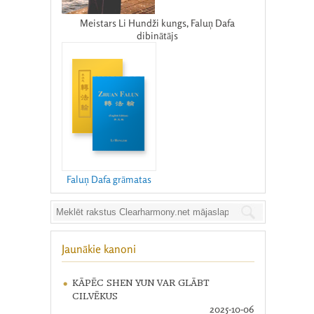
Meistars Li Hundži kungs, Faluņ Dafa
dibinātājs
Faluņ Dafa grāmatas
Jaunākie kanoni
KĀPĒC SHEN YUN VAR GLĀBT
CILVĒKUS
2025-10-06