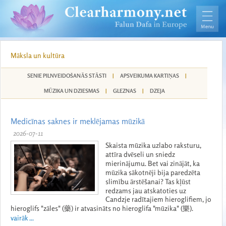
Māksla un kultūra
SENIE PILNVEIDOŠANĀS STĀSTI
|
APSVEIKUMA KARTIŅAS
|
MŪZIKA UN DZIESMAS
|
GLEZNAS
|
DZEJA
Medicīnas saknes ir meklējamas mūzikā
2026-07-11
Skaista mūzika uzlabo raksturu,
attīra dvēseli un sniedz
mierinājumu. Bet vai zinājāt, ka
mūzika sākotnēji bija paredzēta
slimību ārstēšanai? Tas kļūst
redzams jau atskatoties uz
Candzje radītajiem hieroglifiem, jo
hieroglifs "zāles" (藥) ir atvasināts no hieroglifa "mūzika" (樂).
vairāk ...