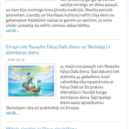
saistīja mirstīgo un dievu pasauli,
un kam bija nozīmīga loma ķīniešu tradīcijās. Neolīta periodā
(piemēram, Liandžu un Hunšaņas kultūrās) nefrīts bija viens no
galvenajiem līdzekļiem saziņai ar gariem un senčiem, jo senie
cilvēki uzskatīja, ka nefrīts iemieso dabas būtību.
vairāk ...
Eiropā svin Pasaules Faluņ Dafa dienu un Skolotāja Li
dzimšanas dienu
2026-05-13
13. maijā visā pasaulē svin Pasaules
Faluņ Dafa dienu. Šajā datumā tiek
atzīmēta 34. gadadiena, kopš
sabiedrība tika iepazīstināta ar
Faluņ Dafa un šīs prakses
dibinātāja Li Hundži kunga
dzimšanas diena. Šajā īpašajā
dienā savus apsveikumus
Skolotājam sūta arī praktizētāji no Eiropas.
vairāk ...