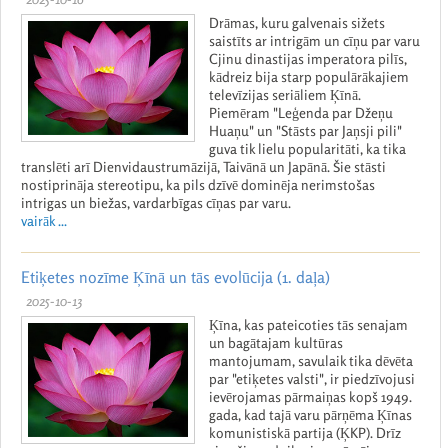
Drāmas, kuru galvenais sižets
saistīts ar intrigām un cīņu par varu
Cjinu dinastijas imperatora pilīs,
kādreiz bija starp populārākajiem
televīzijas seriāliem Ķīnā.
Piemēram "Leģenda par Džeņu
Huaņu" un "Stāsts par Jaņsji pili"
guva tik lielu popularitāti, ka tika
translēti arī Dienvidaustrumāzijā, Taivānā un Japānā. Šie stāsti
nostiprināja stereotipu, ka pils dzīvē dominēja nerimstošas
intrigas un biežas, vardarbīgas cīņas par varu.
vairāk ...
Etiķetes nozīme Ķīnā un tās evolūcija (1. daļa)
2025-10-13
Ķīna, kas pateicoties tās senajam
un bagātajam kultūras
mantojumam, savulaik tika dēvēta
par "etiķetes valsti", ir piedzīvojusi
ievērojamas pārmaiņas kopš 1949.
gada, kad tajā varu pārņēma Ķīnas
komunistiskā partija (ĶKP). Drīz