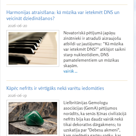
Harmonijas atraisīšana: kā mūzika var ietekmēt DNS un
veicināt dziedināšanos?
2026-06-20
Novatoriskā pētījumā japāņu
zinātnieki ir atraduši aizraujošu
atbildi uz jautājumu: “Kā mūzika
var ietekmēt DNS?” atklājot saikni
starp nukleotīdiem, DNS
pamatelementiem un mūzikas
skaņām.
vairāk ...
Kāpēc nefrīts ir vērtīgāks nekā varētu iedomāties
2026-06-19
Lielbritānijas Gemologu
asociācijas (GemA) pētījumos
norādīts, ka senās Ķīnas civilizācijā
nefrīts bija kas daudz vairāk nekā
tikai dekoratīvs dārgakmens; to
uzskatīja par "Debesu akmeni",
kam piedēvēja garīgu spēku, kas