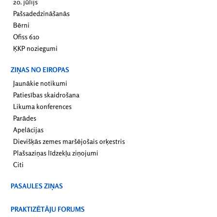
20. jūlijs
Pašsadedzināšanās
Bērni
Ofiss 610
ĶKP noziegumi
ZIŅAS NO EIROPAS
Jaunākie notikumi
Patiesības skaidrošana
Likuma konferences
Parādes
Apelācijas
Dievišķās zemes maršējošais orķestris
Plašsaziņas līdzekļu ziņojumi
Citi
PASAULES ZIŅAS
PRAKTIZĒTĀJU FORUMS