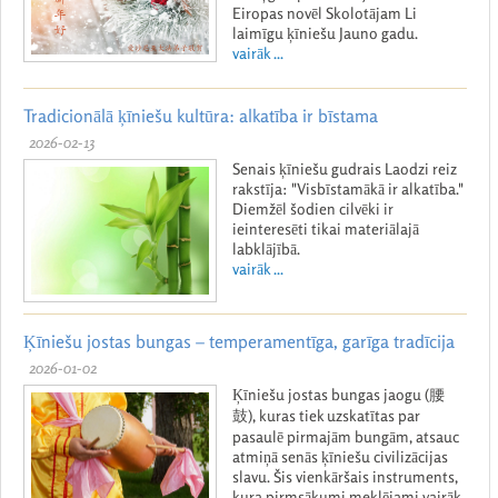
Eiropas novēl Skolotājam Li
laimīgu ķīniešu Jauno gadu.
vairāk ...
Tradicionālā ķīniešu kultūra: alkatība ir bīstama
2026-02-13
Senais ķīniešu gudrais Laodzi reiz
rakstīja: "Visbīstamākā ir alkatība."
Diemžēl šodien cilvēki ir
ieinteresēti tikai materiālajā
labklājībā.
vairāk ...
Ķīniešu jostas bungas – temperamentīga, garīga tradīcija
2026-01-02
Ķīniešu jostas bungas jaogu (腰
鼓), kuras tiek uzskatītas par
pasaulē pirmajām bungām, atsauc
atmiņā senās ķīniešu civilizācijas
slavu. Šis vienkāršais instruments,
kura pirmsākumi meklējami vairāk