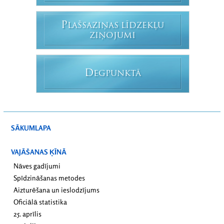
P
LAŠSAZIŅAS LĪDZEKĻU
ZIŅOJUMI
D
EGPUNKTĀ
SĀKUMLAPA
VAJĀŠANAS ĶĪNĀ
Nāves gadījumi
Spīdzināšanas metodes
Aizturēšana un ieslodzījums
Oficiālā statistika
25. aprīlis