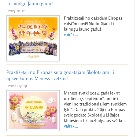
Li laimīgu Jauno gadu!
2025-01-01
Praktizētāji no dažādām Eiropas
valstīm novēl Skolotājam Li
laimīgu Jauno gadu!
vairāk ...
Praktizētāji no Eiropas sūta godātajam Skolotājam Li
apsveikumus Mēness svētkos!
2024-09-19
Mēness svētki 2024. gadā iekrīt
otrdien, 17. septembrī, un tie ir
vieni no tradicionālajiem svētkiem
Ķīnā. Dafa praktizētāji no Eiropas
sveic godāto Skolotāju Li šajos
ķīniešiem tik nozīmīgajos svētkos.
vairāk ...