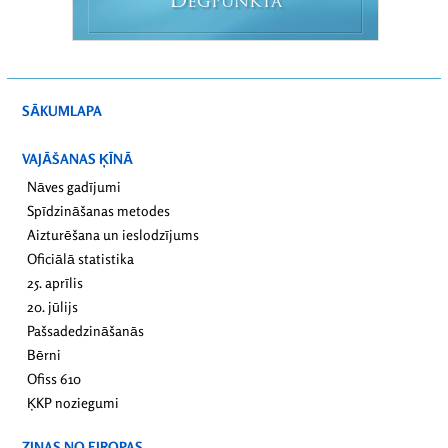
D
EGPUNKTĀ
SĀKUMLAPA
VAJĀŠANAS ĶĪNĀ
Nāves gadījumi
Spīdzināšanas metodes
Aizturēšana un ieslodzījums
Oficiālā statistika
25. aprīlis
20. jūlijs
Pašsadedzināšanās
Bērni
Ofiss 610
ĶKP noziegumi
ZIŅAS NO EIROPAS