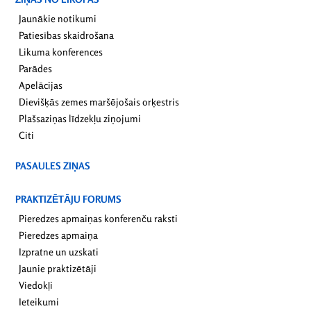
Jaunākie notikumi
Patiesības skaidrošana
Likuma konferences
Parādes
Apelācijas
Dievišķās zemes maršējošais orķestris
Plašsaziņas līdzekļu ziņojumi
Citi
PASAULES ZIŅAS
PRAKTIZĒTĀJU FORUMS
Pieredzes apmaiņas konferenču raksti
Pieredzes apmaiņa
Izpratne un uzskati
Jaunie praktizētāji
Viedokļi
Ieteikumi