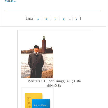
vairāk ...
Lapa |
1
|
2
|
3
|
4
| ... |
5
|
Meistars Li Hundži kungs, Faluņ Dafa
dibinātājs