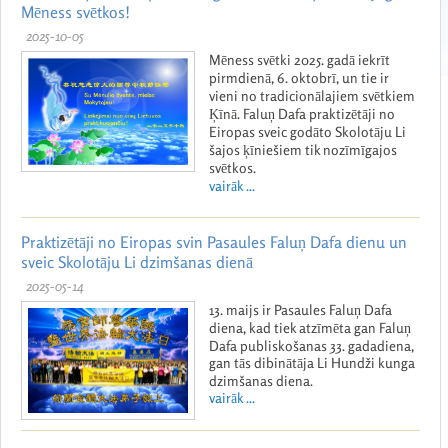
Mēness svētkos!
2025-10-05
Mēness svētki 2025. gadā iekrīt
pirmdienā, 6. oktobrī, un tie ir
vieni no tradicionālajiem svētkiem
Ķīnā. Faluņ Dafa praktizētāji no
Eiropas sveic godāto Skolotāju Li
šajos ķīniešiem tik nozīmīgajos
svētkos.
vairāk ...
Praktizētāji no Eiropas svin Pasaules Faluņ Dafa dienu un
sveic Skolotāju Li dzimšanas dienā
2025-05-14
13. maijs ir Pasaules Faluņ Dafa
diena, kad tiek atzīmēta gan Faluņ
Dafa publiskošanas 33. gadadiena,
gan tās dibinātāja Li Hundži kunga
dzimšanas diena.
vairāk ...