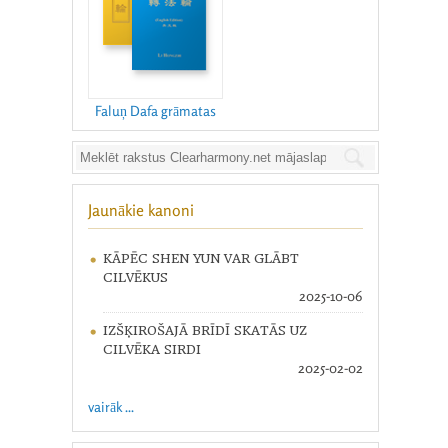
Faluņ Dafa grāmatas
Jaunākie kanoni
KĀPĒC SHEN YUN VAR GLĀBT
CILVĒKUS
2025-10-06
IZŠĶIROŠAJĀ BRĪDĪ SKATĀS UZ
CILVĒKA SIRDI
2025-02-02
vairāk ...