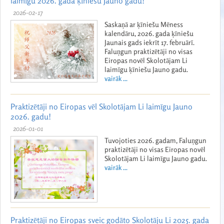
laimīgu 2026. gada ķīniešu Jauno gadu!
2026-02-17
Saskaņā ar ķīniešu Mēness
kalendāru, 2026. gada ķīniešu
Jaunais gads iekrīt 17. februārī.
Faluņgun praktizētāji no visas
Eiropas novēl Skolotājam Li
laimīgu ķīniešu Jauno gadu.
vairāk ...
Praktizētāji no Eiropas vēl Skolotājam Li laimīgu Jauno
2026. gadu!
2026-01-01
Tuvojoties 2026. gadam, Faluņgun
praktizētāji no visas Eiropas novēl
Skolotājam Li laimīgu Jauno gadu.
vairāk ...
Praktizētāji no Eiropas sveic godāto Skolotāju Li 2025. gada