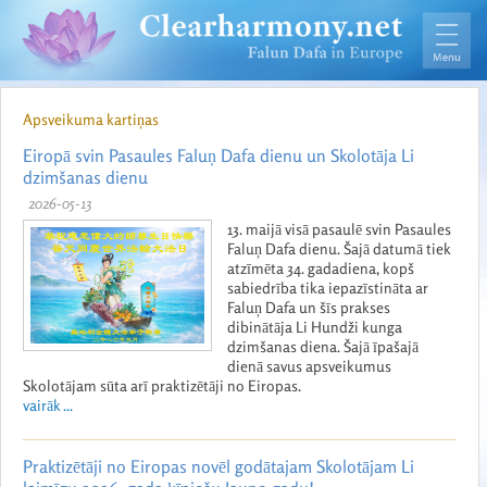
Apsveikuma kartiņas
Eiropā svin Pasaules Faluņ Dafa dienu un Skolotāja Li
dzimšanas dienu
2026-05-13
13. maijā visā pasaulē svin Pasaules
Faluņ Dafa dienu. Šajā datumā tiek
atzīmēta 34. gadadiena, kopš
sabiedrība tika iepazīstināta ar
Faluņ Dafa un šīs prakses
dibinātāja Li Hundži kunga
dzimšanas diena. Šajā īpašajā
dienā savus apsveikumus
Skolotājam sūta arī praktizētāji no Eiropas.
vairāk ...
Praktizētāji no Eiropas novēl godātajam Skolotājam Li