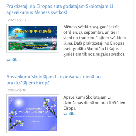
Praktizētāji no Eiropas sūta godātajam Skolotājam Li
apsveikumus Mēness svētkos!
2024-09-17
Mēness svētki 2024. gadā iekrīt
otrdien, 17. septembrī, un tie ir
vieni no tradicionālajiem svētkiem
Ķīnā. Dafa praktizētāji no Eiropas
sveic godāto Skolotāju Li šajos
ķīniešiem tik nozīmīgajos svētkos.
vairāk ...
Apsveikumi Skolotājam Li dzimšanas dienā no
praktizētājiem Eiropā
2024-05-13
Apsveikumi Skolotājam Li
dzimšanas dienā no praktizētājiem
Eiropā.
vairāk ...