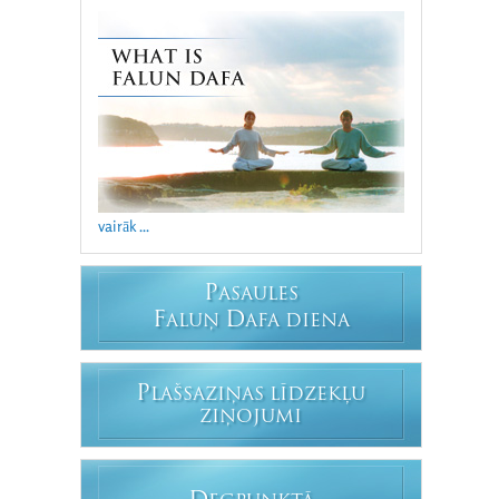
vairāk ...
P
ASAULES
F
D
ALUŅ
AFA DIENA
P
LAŠSAZIŅAS LĪDZEKĻU
ZIŅOJUMI