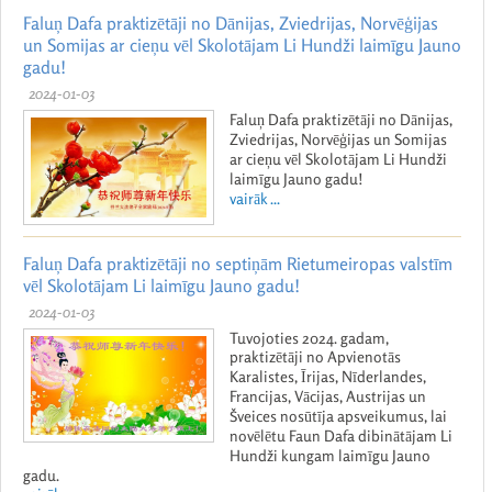
Faluņ Dafa praktizētāji no Dānijas, Zviedrijas, Norvēģijas
un Somijas ar cieņu vēl Skolotājam Li Hundži laimīgu Jauno
gadu!
2024-01-03
Faluņ Dafa praktizētāji no Dānijas,
Zviedrijas, Norvēģijas un Somijas
ar cieņu vēl Skolotājam Li Hundži
laimīgu Jauno gadu!
vairāk ...
Faluņ Dafa praktizētāji no septiņām Rietumeiropas valstīm
vēl Skolotājam Li laimīgu Jauno gadu!
2024-01-03
Tuvojoties 2024. gadam,
praktizētāji no Apvienotās
Karalistes, Īrijas, Nīderlandes,
Francijas, Vācijas, Austrijas un
Šveices nosūtīja apsveikumus, lai
novēlētu Faun Dafa dibinātājam Li
Hundži kungam laimīgu Jauno
gadu.