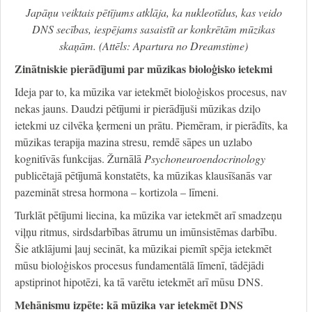
Japāņu veiktais pētījums atklāja, ka nukleotīdus, kas veido
DNS secības, iespējams sasaistīt ar konkrētām mūzikas
skaņām. (Attēls: Apartura no Dreamstime)
Zinātniskie pierādījumi par mūzikas bioloģisko ietekmi
Ideja par to, ka mūzika var ietekmēt bioloģiskos procesus, nav
nekas jauns. Daudzi pētījumi ir pierādījuši mūzikas dziļo
ietekmi uz cilvēka ķermeni un prātu. Piemēram, ir pierādīts, ka
mūzikas terapija mazina stresu, remdē sāpes un uzlabo
kognitīvās funkcijas. Žurnālā
Psychoneuroendocrinology
publicētajā pētījumā konstatēts, ka mūzikas klausīšanās var
pazemināt stresa hormona – kortizola – līmeni.
Turklāt pētījumi liecina, ka mūzika var ietekmēt arī smadzeņu
viļņu ritmus, sirdsdarbības ātrumu un imūnsistēmas darbību.
Šie atklājumi ļauj secināt, ka mūzikai piemīt spēja ietekmēt
mūsu bioloģiskos procesus fundamentālā līmenī, tādējādi
apstiprinot hipotēzi, ka tā varētu ietekmēt arī mūsu DNS.
Mehānismu izpēte: kā mūzika var ietekmēt DNS