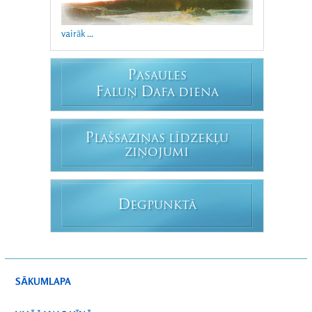
vairāk ...
P
ASAULES
F
D
ALUŅ
AFA DIENA
P
LAŠSAZIŅAS LĪDZEKĻU
ZIŅOJUMI
D
EGPUNKTĀ
SĀKUMLAPA