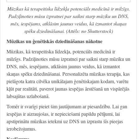
Mūzikas kā terapeitiska līdzekļa potenciāls medicīnā ir milzīgs.
Padziļinoties mūsu izpratnei par saikni starp mūziku un DNS,
mēs, iespējams, atklāsim jaunus veidus, kā izmantot skaņas
spēku dziedināšanai. (Attēls: no Shutterstock)
Mūzikas un ģenētiskās dziedināšanas nākotne
Mūzikas, kā terapeitiska līdzekļa, potenciāls medicīnā ir
milzīgs. Padziļinoties mūsu izpratnei par saikni starp mūziku un
DNS, mēs, iespējams, atklāsim jaunus veidus, kā izmantot
skaņas spēku dziedināšanai. Personalizēta mūzikas terapija, kas
pielāgota katra cilvēka unikālajam ģenētiskajam kodam, varētu
kļūt par realitāti, paverot jaunas iespējas ārstēšanā un vispārējās
labsajūtas uzlabošanā.
Tomēr ir svarīgi pieiet šim jautājumam ar piesardzību. Lai gan
iespējas ir aizraujošas, ir nepieciešami papildu pētījumi, lai
apstiprinātu mūzikas ietekmi uz DNS un izprastu šīs pieejas
ierobežojumus.
Noslēgums