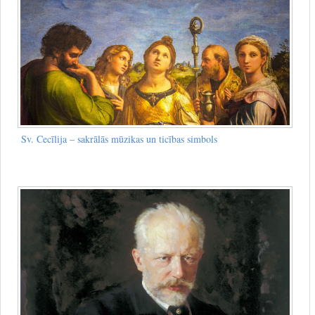
Sv. Cecīlija – sakrālās mūzikas un ticības simbols