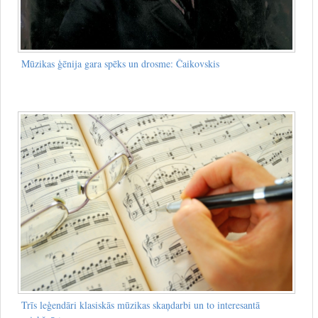
Mūzikas ģēnija gara spēks un drosme: Čaikovskis
Trīs leģendāri klasiskās mūzikas skaņdarbi un to interesantā