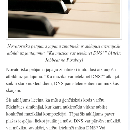
Novatoriskā pētījumā japāņu zinātnieki ir atklājuši aizraujošu
atbildi uz jautājumu: “Kā mūzika var ietekmēt DNS?” (Attēls:
Jobbeat no Pixabay)
Novatoriskā pētījumā japāņu zinātnieki ir atraduši aizraujošu
atbildi uz jautājumu: “Kā mūzika var ietekmēt DNS?” atklājot
saikni starp nukleotīdiem, DNS pamatelementiem un mūzikas
skaņām.
Šis atklājums liecina, ka mūsu ģenētiskais kods varētu
līdzināties simfonijai, kur katra nukleotīdu virkne atbilst
konkrētai muzikālai kompozīcijai. Tāpat šis atklājums paver
plašas iespējas, liekot jautāt: ja mūsu DNS var pārvērst mūzikā,
vai mūzika, savukārt, varētu ietekmēt mūsu DNS? Vai