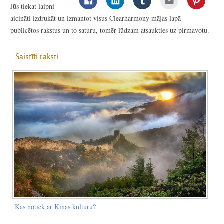
Jūs tiekat laipni
aicināti izdrukāt un izmantot visus Clearharmony mājas lapā
publicētos rakstus un to saturu, tomēr lūdzam atsaukties uz pirmavotu.
Saistīti raksti
Kas notiek ar Ķīnas kultūru?