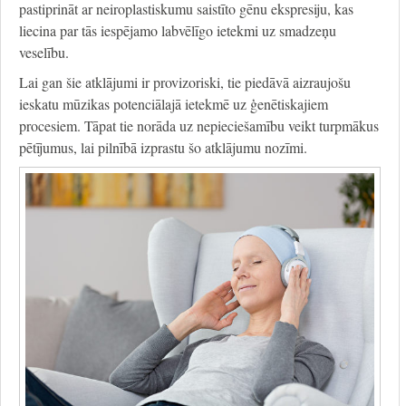
pastiprināt ar neiroplastiskumu saistīto gēnu ekspresiju, kas
liecina par tās iespējamo labvēlīgo ietekmi uz smadzeņu
veselību.
Lai gan šie atklājumi ir provizoriski, tie piedāvā aizraujošu
ieskatu mūzikas potenciālajā ietekmē uz ģenētiskajiem
procesiem. Tāpat tie norāda uz nepieciešamību veikt turpmākus
pētījumus, lai pilnībā izprastu šo atklājumu nozīmi.