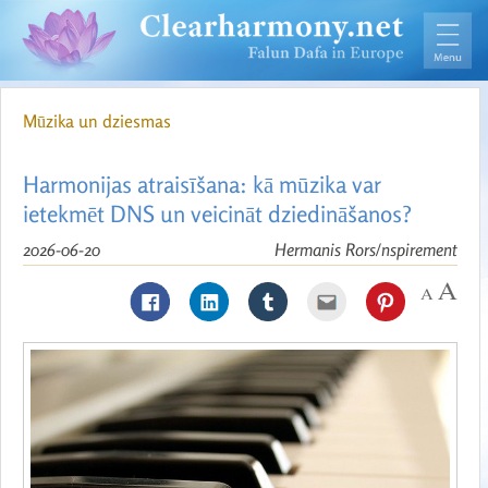
Mūzika un dziesmas
Harmonijas atraisīšana: kā mūzika var
ietekmēt DNS un veicināt dziedināšanos?
2026-06-20
Hermanis Rors/nspirement