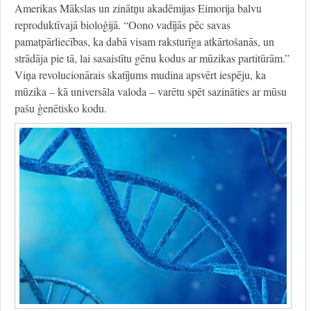
Amerikas Mākslas un zinātņu akadēmijas Eimorija balvu
reproduktīvajā bioloģijā. “Oono vadījās pēc savas
pamatpārliecības, ka dabā visam raksturīga atkārtošanās, un
strādāja pie tā, lai sasaistītu gēnu kodus ar mūzikas partitūrām.”
Viņa revolucionārais skatījums mudina apsvērt iespēju, ka
mūzika – kā universāla valoda – varētu spēt sazināties ar mūsu
pašu ģenētisko kodu.