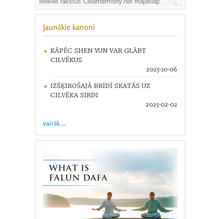
Jaunākie kanoni
KĀPĒC SHEN YUN VAR GLĀBT
CILVĒKUS
2025-10-06
IZŠĶIROŠAJĀ BRĪDĪ SKATĀS UZ
CILVĒKA SIRDI
2025-02-02
vairāk ...