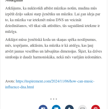
Atklājums, ka nukleotīdi atbilst mūzikas notīm, mudina mūs
izpētīt dziļo saikni starp ģenētiku un mūziku. Lai gan ideja par
to, ka mūzika var ietekmēt mūsu DNS un veicināt
dziedināšanos, vēl tikai sāk attīstīties, tās sagaidāmā ietekme ir
milzīga.
Atklājot mūsu ģenētiskā koda un skaņas spēka noslēpumus,
mēs, iespējams, atklāsim, ka mūzika ir kā atslēga, kas ļauj
atvērt jaunas veselības un labsajūtas dimensijas. Šķiet, ka dzīves
simfonija ir daudz harmoniskāka, nekā mēs varējām iedomāties.
Avots:
https://nspirement.com/2024/11/06/how-can-music-
influence-dna.html
* * *