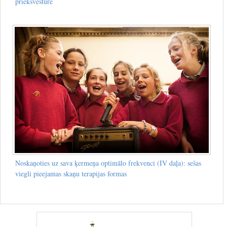
priekšvēsture
Noskaņoties uz sava ķermeņa optimālo frekvenci (IV daļa): sešas
viegli pieejamas skaņu terapijas formas