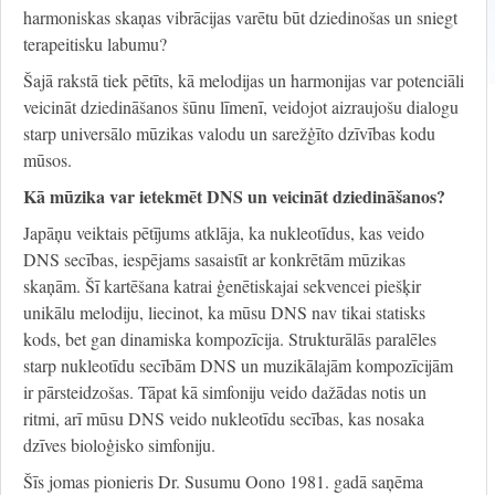
harmoniskas skaņas vibrācijas varētu būt dziedinošas un sniegt
terapeitisku labumu?
Šajā rakstā tiek pētīts, kā melodijas un harmonijas var potenciāli
veicināt dziedināšanos šūnu līmenī, veidojot aizraujošu dialogu
starp universālo mūzikas valodu un sarežģīto dzīvības kodu
mūsos.
Kā mūzika var ietekmēt DNS un veicināt dziedināšanos?
Japāņu veiktais pētījums atklāja, ka nukleotīdus, kas veido
DNS secības, iespējams sasaistīt ar konkrētām mūzikas
skaņām. Šī kartēšana katrai ģenētiskajai sekvencei piešķir
unikālu melodiju, liecinot, ka mūsu DNS nav tikai statisks
kods, bet gan dinamiska kompozīcija. Strukturālās paralēles
starp nukleotīdu secībām DNS un muzikālajām kompozīcijām
ir pārsteidzošas. Tāpat kā simfoniju veido dažādas notis un
ritmi, arī mūsu DNS veido nukleotīdu secības, kas nosaka
dzīves bioloģisko simfoniju.
Šīs jomas pionieris Dr. Susumu Oono 1981. gadā saņēma