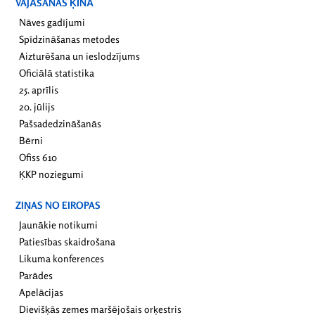
VAJĀŠANAS ĶĪNĀ
Nāves gadījumi
Spīdzināšanas metodes
Aizturēšana un ieslodzījums
Oficiālā statistika
25. aprīlis
20. jūlijs
Pašsadedzināšanās
Bērni
Ofiss 610
ĶKP noziegumi
ZIŅAS NO EIROPAS
Jaunākie notikumi
Patiesības skaidrošana
Likuma konferences
Parādes
Apelācijas
Dievišķās zemes maršējošais orķestris