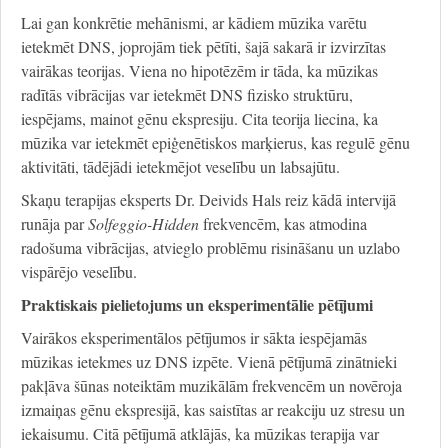
Lai gan konkrētie mehānismi, ar kādiem mūzika varētu
ietekmēt DNS, joprojām tiek pētīti, šajā sakarā ir izvirzītas
vairākas teorijas. Viena no hipotēzēm ir tāda, ka mūzikas
radītās vibrācijas var ietekmēt DNS fizisko struktūru,
iespējams, mainot gēnu ekspresiju. Cita teorija liecina, ka
mūzika var ietekmēt epiģenētiskos marķierus, kas regulē gēnu
aktivitāti, tādējādi ietekmējot veselību un labsajūtu.
Skaņu terapijas eksperts Dr. Deivids Hals reiz kādā intervijā
runāja par
Solfeggio-Hidden
frekvencēm, kas atmodina
radošuma vibrācijas, atvieglo problēmu risināšanu un uzlabo
vispārējo veselību.
Praktiskais pielietojums un eksperimentālie pētījumi
Vairākos eksperimentālos pētījumos ir sākta iespējamās
mūzikas ietekmes uz DNS izpēte. Vienā pētījumā zinātnieki
pakļāva šūnas noteiktām muzikālām frekvencēm un novēroja
izmaiņas gēnu ekspresijā, kas saistītas ar reakciju uz stresu un
iekaisumu. Citā pētījumā atklājās, ka mūzikas terapija var