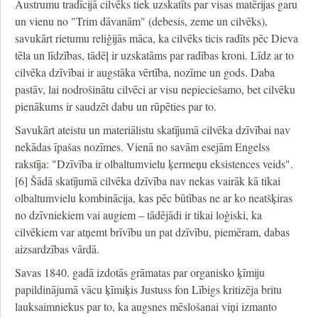
Austrumu tradīcijā cilvēks tiek uzskatīts par visas matērijas garu
un vienu no "Trim dāvanām" (debesis, zeme un cilvēks),
savukārt rietumu reliģijās māca, ka cilvēks ticis radīts pēc Dieva
tēla un līdzības, tādēļ ir uzskatāms par radības kroni. Līdz ar to
cilvēka dzīvībai ir augstāka vērtība, nozīme un gods. Daba
pastāv, lai nodrošinātu cilvēci ar visu nepieciešamo, bet cilvēku
pienākums ir saudzēt dabu un rūpēties par to.
Savukārt ateistu un materiālistu skatījumā cilvēka dzīvībai nav
nekādas īpašas nozīmes. Vienā no savām esejām Engelss
rakstīja: "Dzīvība ir olbaltumvielu ķermeņu eksistences veids".
[6] Šādā skatījumā cilvēka dzīvība nav nekas vairāk kā tikai
olbaltumvielu kombinācija, kas pēc būtības ne ar ko neatšķiras
no dzīvniekiem vai augiem – tādējādi ir tikai loģiski, ka
cilvēkiem var atņemt brīvību un pat dzīvību, piemēram, dabas
aizsardzības vārdā.
Savas 1840. gadā izdotās grāmatas par organisko ķīmiju
papildinājumā vācu ķīmiķis Justuss fon Lībigs kritizēja britu
lauksaimniekus par to, ka augsnes mēslošanai viņi izmanto