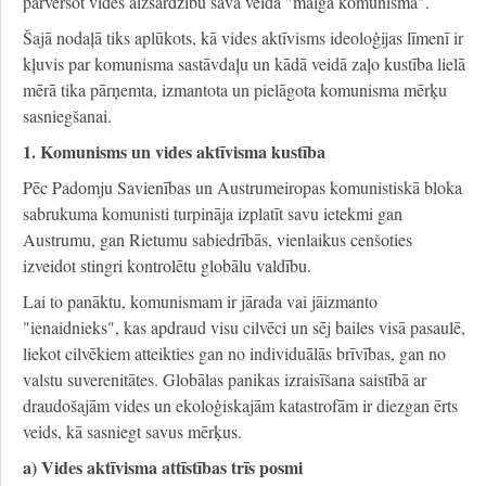
pārvēršot vides aizsardzību sava veida "maigā komunismā".
Šajā nodaļā tiks aplūkots, kā vides aktīvisms ideoloģijas līmenī ir
kļuvis par komunisma sastāvdaļu un kādā veidā zaļo kustība lielā
mērā tika pārņemta, izmantota un pielāgota komunisma mērķu
sasniegšanai.
1. Komunisms un vides aktīvisma kustība
Pēc Padomju Savienības un Austrumeiropas komunistiskā bloka
sabrukuma komunisti turpināja izplatīt savu ietekmi gan
Austrumu, gan Rietumu sabiedrībās, vienlaikus cenšoties
izveidot stingri kontrolētu globālu valdību.
Lai to panāktu, komunismam ir jārada vai jāizmanto
"ienaidnieks", kas apdraud visu cilvēci un sēj bailes visā pasaulē,
liekot cilvēkiem atteikties gan no individuālās brīvības, gan no
valstu suverenitātes. Globālas panikas izraisīšana saistībā ar
draudošajām vides un ekoloģiskajām katastrofām ir diezgan ērts
veids, kā sasniegt savus mērķus.
a) Vides aktīvisma attīstības trīs posmi