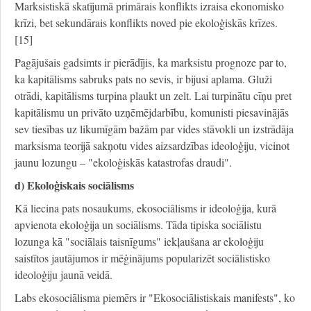
Marksistiskā skatījumā primārais konflikts izraisa ekonomisko
krīzi, bet sekundārais konflikts noved pie ekoloģiskās krīzes.
[15]
Pagājušais gadsimts ir pierādījis, ka marksistu prognoze par to,
ka kapitālisms sabruks pats no sevis, ir bijusi aplama. Gluži
otrādi, kapitālisms turpina plaukt un zelt. Lai turpinātu cīņu pret
kapitālismu un privāto uzņēmējdarbību, komunisti piesavinājās
sev tiesības uz likumīgām bažām par vides stāvokli un izstrādāja
marksisma teorijā sakņotu vides aizsardzības ideoloģiju, vicinot
jaunu lozungu – "ekoloģiskās katastrofas draudi".
d) Ekoloģiskais sociālisms
Kā liecina pats nosaukums, ekosociālisms ir ideoloģija, kurā
apvienota ekoloģija un sociālisms. Tāda tipiska sociālistu
lozunga kā "sociālais taisnīgums" iekļaušana ar ekoloģiju
saistītos jautājumos ir mēģinājums popularizēt sociālistisko
ideoloģiju jaunā veidā.
Labs ekosociālisma piemērs ir "Ekosociālistiskais manifests", ko