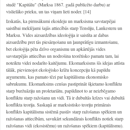
studē "Kapitālu" (Marksa 1867. gadā publicēto darbu) ar
vislielāko prieku, un tas viņam lieti noder. [14]
Izskatās, ka pirmsākumi ekoideju un marksisma savstarpējai
saistībai meklējami šajās attiecībās starp Tensliju, Lankesteru un
Marksu. Vides aizsardzības ideoloģija ir saistīta ar dabas
aizsardzību pret tās piesārņošanu un ļaunprātīgu izmantošanu,
bet ekoloģija pēta dzīvo organismu un apkārtējās vides
savstarpējās attiecības un nodrošina teorētisko pamatu tam, lai
noteiktu videi nodarīto kaitējumu. Ekomarksisms šīs idejas attīsta
tālāk, pievienojot ekoloģisko krīžu koncepciju kā papildu
argumentu, kas pamato tēzi par kapitālisma ekonomisko
sabrukumu. Ekomarksims cenšas pastiprināt šķietamo konfliktu
starp buržuāziju un proletariātu, papildinot to ar neizbēgamo
konfliktu starp ražošanu un vidi. Tā ir dubultās krīzes vai dubultā
konflikta teorija. Saskaņā ar marksistisko teoriju primārais
konflikts kapitālisma sistēmā pastāv starp ražošanas spēkiem un
ražošanas attiecībām, savukārt sekundārais konflikts notiek starp
ražošanas vidi (ekosistēmu) un ražošanas spēkiem (kapitālismu).