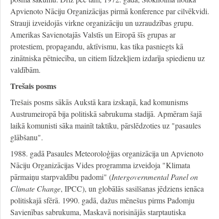
Apvienoto Nāciju Organizācijas pirmā konference par cilvēkvidi.
Strauji izveidojās virkne organizāciju un uzraudzības grupu.
Amerikas Savienotajās Valstīs un Eiropā šīs grupas ar
protestiem, propagandu, aktīvismu, kas tika pasniegts kā
zinātniska pētniecība, un citiem līdzekļiem izdarīja spiedienu uz
valdībām.
Trešais posms
Trešais posms sākās Aukstā kara izskaņā, kad komunisms
Austrumeiropā bija politiskā sabrukuma stadijā. Apmēram šajā
laikā komunisti sāka mainīt taktiku, pārslēdzoties uz "pasaules
glābšanu".
1988. gadā Pasaules Meteoroloģijas organizācija un Apvienoto
Nāciju Organizācijas Vides programma izveidoja "Klimata
pārmaiņu starpvaldību padomi" (
Intergovernmental Panel on
Climate Change
, IPCC), un globālās sasilšanas jēdziens ienāca
politiskajā sfērā. 1990. gadā, dažus mēnešus pirms Padomju
Savienības sabrukuma, Maskavā norisinājās starptautiska