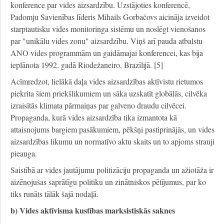
konference par vides aizsardzību. Uzstājoties konferencē,
Padomju Savienības līderis Mihails Gorbačovs aicināja izveidot
starptautisku vides monitoringa sistēmu un noslēgt vienošanos
par "unikālu vides zonu" aizsardzību. Viņš arī pauda atbalstu
ANO vides programmām un gaidāmajai konferencei, kas bija
ieplānota 1992. gadā Riodežaneiro, Brazīlijā. [5]
Acīmredzot, lielākā daļa vides aizsardzības aktīvistu rietumos
piekrita šiem priekšlikumiem un sāka uzskatīt globālās, cilvēka
izraisītās klimata pārmaiņas par galveno draudu cilvēcei.
Propaganda, kurā vides aizsardzība tika izmantota kā
attaisnojums bargiem pasākumiem, pēkšņi pastiprinājās, un vides
aizsardzības likumu un normatīvo aktu skaits un to apjoms strauji
pieauga.
Saistībā ar vides jautājumu politizāciju propaganda un ažiotāža ir
aizēnojušas saprātīgu politiku un zinātniskos pētījumus, par ko
tiks runāts tālāk šajā nodaļā.
b) Vides aktīvisma kustības marksistiskās saknes