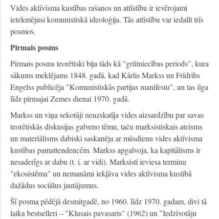
Vides aktīvisma kustības rašanos un attīstību ir ievērojami
ietekmējusi komunistiskā ideoloģija. Tās attīstību var iedalīt trīs
posmos.
Pirmais posms
Pirmais posms teorētiski bija tāds kā "grūtniecības periods", kura
sākums meklējams 1848. gadā, kad Kārlis Markss un Frīdrihs
Engelss publicēja "Komunistiskās partijas manifestu", un tas ilga
līdz pirmajai Zemes dienai 1970. gadā.
Markss un viņa sekotāji neuzskatīja vides aizsardzību par savas
teorētiskās diskusijas galveno tēmu, taču marksistiskais ateisms
un materiālisms dabiski saskanēja ar mūsdienu vides aktīvisma
kustības pamattendencēm. Markss apgalvoja, ka kapitālisms ir
nesaderīgs ar dabu (t. i. ar vidi). Marksisti ieviesa terminu
"ekosistēma" un nemanāmi iekļāva vides aktīvisma kustībā
dažādus sociālus jautājumus.
Šī posma pēdējā desmitgadē, no 1960. līdz 1970. gadam, divi tā
laika bestselleri – "Klusais pavasaris" (1962) un "Iedzīvotāju