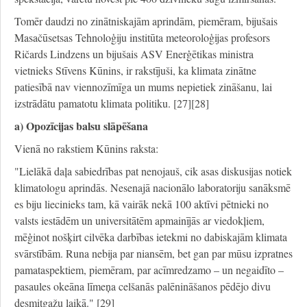
Tomēr daudzi no zinātniskajām aprindām, piemēram, bijušais
Masačūsetsas Tehnoloģiju institūta meteoroloģijas profesors
Ričards Lindzens un bijušais ASV Enerģētikas ministra
vietnieks Stīvens Kūnins, ir rakstījuši, ka klimata zinātne
patiesībā nav viennozīmīga un mums nepietiek zināšanu, lai
izstrādātu pamatotu klimata politiku. [27][28]
a) Opozīcijas balsu slāpēšana
Vienā no rakstiem Kūnins raksta:
"Lielākā daļa sabiedrības pat nenojauš, cik asas diskusijas notiek
klimatologu aprindās. Nesenajā nacionālo laboratoriju sanāksmē
es biju liecinieks tam, kā vairāk nekā 100 aktīvi pētnieki no
valsts iestādēm un universitātēm apmainījās ar viedokļiem,
mēģinot nošķirt cilvēka darbības ietekmi no dabiskajām klimata
svārstībām. Runa nebija par niansēm, bet gan par mūsu izpratnes
pamataspektiem, piemēram, par acīmredzamo – un negaidīto –
pasaules okeāna līmeņa celšanās palēnināšanos pēdējo divu
desmitgažu laikā."
[29]