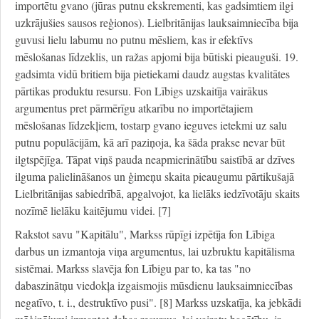
importētu gvano (jūras putnu ekskrementi, kas gadsimtiem ilgi
uzkrājušies sausos reģionos). Lielbritānijas lauksaimniecība bija
guvusi lielu labumu no putnu mēsliem, kas ir efektīvs
mēslošanas līdzeklis, un ražas apjomi bija būtiski pieauguši. 19.
gadsimta vidū britiem bija pietiekami daudz augstas kvalitātes
pārtikas produktu resursu. Fon Lībigs uzskaitīja vairākus
argumentus pret pārmērīgu atkarību no importētajiem
mēslošanas līdzekļiem, tostarp gvano ieguves ietekmi uz salu
putnu populācijām, kā arī paziņoja, ka šāda prakse nevar būt
ilgtspējīga. Tāpat viņš pauda neapmierinātību saistībā ar dzīves
ilguma palielināšanos un ģimeņu skaita pieaugumu pārtikušajā
Lielbritānijas sabiedrībā, apgalvojot, ka lielāks iedzīvotāju skaits
nozīmē lielāku kaitējumu videi. [7]
Rakstot savu "Kapitālu", Markss rūpīgi izpētīja fon Lībiga
darbus un izmantoja viņa argumentus, lai uzbruktu kapitālisma
sistēmai. Markss slavēja fon Lībigu par to, ka tas "no
dabaszinātņu viedokļa izgaismojis mūsdienu lauksaimniecības
negatīvo, t. i., destruktīvo pusi". [8] Markss uzskatīja, ka jebkādi