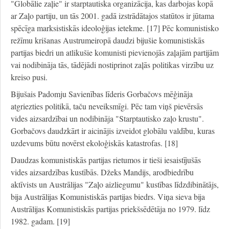
"Globālie zaļie" ir starptautiska organizācija, kas darbojas kopā
ar Zaļo partiju, un tās 2001. gadā izstrādātajos statūtos ir jūtama
spēcīga marksistiskās ideoloģijas ietekme. [17] Pēc komunistisko
režīmu krišanas Austrumeiropā daudzi bijušie komunistiskās
partijas biedri un atlikušie komunisti pievienojās zaļajām partijām
vai nodibināja tās, tādējādi nostiprinot zaļās politikas virzību uz
kreiso pusi.
Bijušais Padomju Savienības līderis Gorbačovs mēģināja
atgriezties politikā, taču neveiksmīgi. Pēc tam viņš pievērsās
vides aizsardzībai un nodibināja "Starptautisko zaļo krustu".
Gorbačovs daudzkārt ir aicinājis izveidot globālu valdību, kuras
uzdevums būtu novērst ekoloģiskās katastrofas. [18]
Daudzas komunistiskās partijas rietumos ir tieši iesaistījušās
vides aizsardzības kustībās. Džeks Mandijs, arodbiedrību
aktīvists un Austrālijas "Zaļo aizliegumu" kustības līdzdibinātājs,
bija Austrālijas Komunistiskās partijas biedrs. Viņa sieva bija
Austrālijas Komunistiskās partijas priekšsēdētāja no 1979. līdz
1982. gadam. [19]