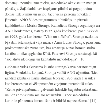
domātāju, politiķu, zinātnieku, sabiedrisko aktīvistu un mediju
pārstāvju. Šajā darbā nav iespējams pilnībā atspoguļot viņu
domas, izteikumus un rīcību, taču viena persona noteikti ir
jāpiemin: ANO Vides programmas dibinātājs un pirmais
izpilddirektors Moriss Strongs. Kanādietis Strongs organizēja arī
ANO konferences, tostarp 1972. gada konferenci par cilvēkvidi
un 1992. gada konferenci "Vide un attīstība". Stronga uzskatus
bija dziļi ietekmējusi viņa māsīca Anna Luīze Stronga, pazīstama
prokomunistiska žurnāliste, kas atbalstīja Ķīnas komunistisko
kustību un tika apglabāta Ķīnā. Pats sevi Strongs raksturoja kā
"sociālistu ideoloģijā un kapitālistu metodoloģijā". [10]
Globālajā vides aktīvisma kustībā Strongs kļuva par nozīmīgu
figūru. Viedoklis, ko pauž Stronga vadītā ANO aģentūra, šķiet
gandrīz identisks marksistiskajai teorijai; 1976. gada Pasaules
konferences par cilvēkapmetnēm ziņojuma preambulā teikts:
"Zeme privātīpašumā ir galvenais līdzeklis bagātību uzkrāšanai
un līdz ar to veicina sociālo netaisnību. Tāpēc sabiedrības
kontrole pār zemes izmantošanu ir būtiski nepieciešama." [11]