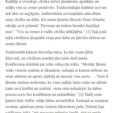
Radītājs ir izveidojis cilvēka dzīvei piemērotus apstākļus un
radījis visu uz zemes pastāvošo. Tradicionālajās kultūrās uzsvars
tiek likts uz auglīgām, simbiotiskām savstarpējām attiecībām
starp cilvēku un dabu. Kā senais ķīniešu filozofs Duns Džunšu
rakstīja savā grāmatā "Pavasara un rudens hroniku bagātīgā
rasa": "Viss uz zemes ir radīts cilvēka labklājībai." [1] Tajā pašā
laikā cilvēkiem jāsaglabā cieņa pret dabu un jāievēro debesu un
zemes likumi.
Tradicionālā ķīniešu filozofija māca, ka itin visam jābūt
līdzsvarā, un cilvēkam noteikti jāizvairās darīt ļaunu.
Konfūcisma doktrīnā par zelta vidusceļu teikts: "Morālie likumi
veido vienotu sistēmu ar likumiem, saskaņā ar kuriem debesis un
zeme atbalsta un aptver, pārklāj un aizsedz visu esošo. … Tieši šī
likumu sistēma nodrošina, ka visas radītās lietas rodas un attīstās
katra savā kārtībā un sistēmā, viena otrai nekaitējot; ka dabas
procesi noris bez konfliktiem un nekārtībām." [2] Tādēļ senie
ķīnieši lielu vērību veltīja dabas aizsardzībai. Saskaņā ar senajiem
avotiem, apmēram pirms četriem tūkstošiem gadu, Diženā Juja
valdīšanas laikā, "trīs pavasara mēnešos ļaudis, ejot uz mežu,