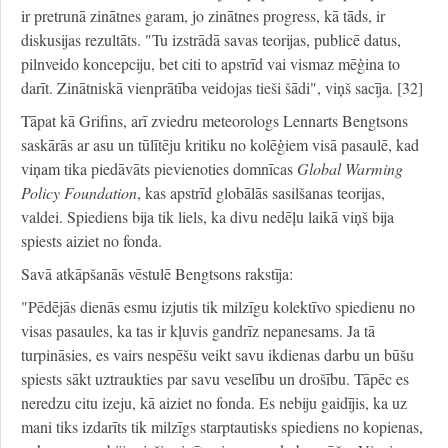
ir pretrunā zinātnes garam, jo zinātnes progress, kā tāds, ir
diskusijas rezultāts. "Tu izstrādā savas teorijas, publicē datus,
pilnveido koncepciju, bet citi to apstrīd vai vismaz mēģina to
darīt. Zinātniskā vienprātība veidojas tieši šādi", viņš sacīja. [32]
Tāpat kā Grifins, arī zviedru meteorologs Lennarts Bengtsons
saskārās ar asu un tūlītēju kritiku no kolēģiem visā pasaulē, kad
viņam tika piedāvāts pievienoties domnīcas
Global Warming
Policy Foundation
, kas apstrīd globālās sasilšanas teorijas,
valdei. Spiediens bija tik liels, ka divu nedēļu laikā viņš bija
spiests aiziet no fonda.
Savā atkāpšanās vēstulē Bengtsons rakstīja:
"Pēdējās dienās esmu izjutis tik milzīgu kolektīvo spiedienu no
visas pasaules, ka tas ir kļuvis gandrīz nepanesams. Ja tā
turpināsies, es vairs nespēšu veikt savu ikdienas darbu un būšu
spiests sākt uztraukties par savu veselību un drošību. Tāpēc es
neredzu citu izeju, kā aiziet no fonda. Es nebiju gaidījis, ka uz
mani tiks izdarīts tik milzīgs starptautisks spiediens no kopienas,