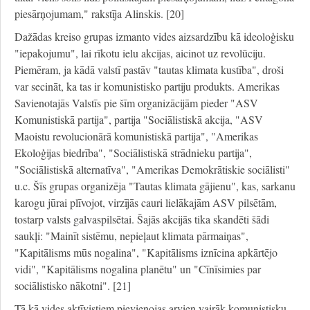
piesārņojumam," rakstīja Alinskis. [20]
Dažādas kreiso grupas izmanto vides aizsardzību kā ideoloģisku
"iepakojumu", lai rīkotu ielu akcijas, aicinot uz revolūciju.
Piemēram, ja kādā valstī pastāv "tautas klimata kustība", droši
var secināt, ka tas ir komunistisko partiju produkts. Amerikas
Savienotajās Valstīs pie šīm organizācijām pieder "ASV
Komunistiskā partija", partija "Sociālistiskā akcija, "ASV
Maoistu revolucionārā komunistiskā partija", "Amerikas
Ekoloģijas biedrība", "Sociālistiskā strādnieku partija",
"Sociālistiskā alternatīva", "Amerikas Demokrātiskie sociālisti"
u.c. Šīs grupas organizēja "Tautas klimata gājienu", kas, sarkanu
karogu jūrai plīvojot, virzījās cauri lielākajām ASV pilsētām,
tostarp valsts galvaspilsētai. Šajās akcijās tika skandēti šādi
saukļi: "Mainīt sistēmu, nepieļaut klimata pārmaiņas",
"Kapitālisms mūs nogalina", "Kapitālisms iznīcina apkārtējo
vidi", "Kapitālisms nogalina planētu" un "Cīnīsimies par
sociālistisko nākotni". [21]
Tā kā vides aktīvistiem pievienojas arvien vairāk komunistisku