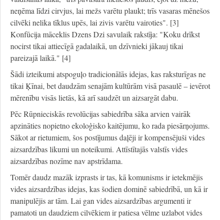
neņēma līdzi cirvjus, lai mežs varētu plaukt; trīs vasaras mēnešos
cilvēki nelika tīklus upēs, lai zivis varētu vairoties". [3]
Konfūcija māceklis Dzens Dzi savulaik rakstīja: "Koku drīkst
nocirst tikai attiecīgā gadalaikā, un dzīvnieki jākauj tikai
pareizajā laikā." [4]
Šādi izteikumi atspoguļo tradicionālās idejas, kas raksturīgas ne
tikai Ķīnai, bet daudzām senajām kultūrām visā pasaulē – ievērot
mērenību visās lietās, kā arī saudzēt un aizsargāt dabu.
Pēc Rūpnieciskās revolūcijas sabiedrība sāka arvien vairāk
apzināties nopietno ekoloģisko kaitējumu, ko rada piesārņojums.
Sākot ar rietumiem, šos postījumus daļēji ir kompensējuši vides
aizsardzības likumi un noteikumi. Attīstītajās valstīs vides
aizsardzības nozīme nav apstrīdama.
Tomēr daudz mazāk izprasts ir tas, kā komunisms ir ietekmējis
vides aizsardzības idejas, kas šodien dominē sabiedrībā, un kā ir
manipulējis ar tām. Lai gan vides aizsardzības argumenti ir
pamatoti un daudziem cilvēkiem ir patiesa vēlme uzlabot vides