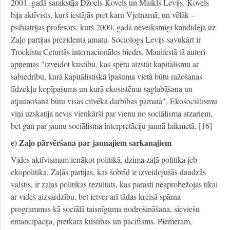
2001. gadā sarakstīja Džoels Kovels un Maikls Levijs. Kovels
bija aktīvists, kurš iestājās pret karu Vjetnamā, un vēlāk –
psihiatrijas profesors, kurš 2000. gadā neveiksmīgi kandidēja uz
Zaļo partijas prezidenta amatu. Sociologs Levijs savukārt ir
Trockistu Ceturtās internacionāles biedrs. Manifestā tā autori
apņemas "izveidot kustību, kas spētu aizstāt kapitālismu ar
sabiedrību, kurā kapitālistiskā īpašuma vietā būtu ražošanas
līdzekļu kopīpašums un kurā ekosistēmu saglabāšana un
atjaunošana būtu visas cilvēka darbības pamatā". Ekosociālismu
viņi uzskatīja nevis vienkārši par vienu no sociālisma atzariem,
bet gan par jaunu sociālisma interpretāciju jaunā laikmetā. [16]
e) Zaļo pārvēršana par jaunajiem sarkanajiem
Vides aktīvismam ienākot politikā, dzima zaļā politika jeb
ekopolitika. Zaļās partijas, kas šobrīd ir izveidojušās daudzās
valstīs, ir zaļās politikas rezultāts, kas parasti neaprobežojas tikai
ar vides aizsardzību, bet ietver arī tādas kreisā spārna
programmas kā sociālā taisnīguma nodrošināšana, sieviešu
emancipācija, pretkara kustības un pacifisms. Piemēram,