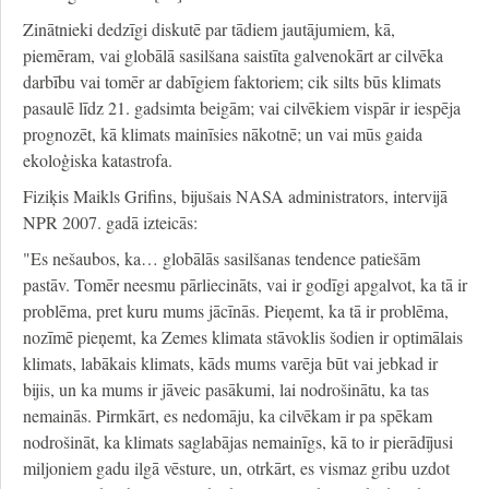
Zinātnieki dedzīgi diskutē par tādiem jautājumiem, kā,
piemēram, vai globālā sasilšana saistīta galvenokārt ar cilvēka
darbību vai tomēr ar dabīgiem faktoriem; cik silts būs klimats
pasaulē līdz 21. gadsimta beigām; vai cilvēkiem vispār ir iespēja
prognozēt, kā klimats mainīsies nākotnē; un vai mūs gaida
ekoloģiska katastrofa.
Fiziķis Maikls Grifins, bijušais NASA administrators, intervijā
NPR 2007. gadā izteicās:
"Es nešaubos, ka… globālās sasilšanas tendence patiešām
pastāv. Tomēr neesmu pārliecināts, vai ir godīgi apgalvot, ka tā ir
problēma, pret kuru mums jācīnās. Pieņemt, ka tā ir problēma,
nozīmē pieņemt, ka Zemes klimata stāvoklis šodien ir optimālais
klimats, labākais klimats, kāds mums varēja būt vai jebkad ir
bijis, un ka mums ir jāveic pasākumi, lai nodrošinātu, ka tas
nemainās. Pirmkārt, es nedomāju, ka cilvēkam ir pa spēkam
nodrošināt, ka klimats saglabājas nemainīgs, kā to ir pierādījusi
miljoniem gadu ilgā vēsture, un, otrkārt, es vismaz gribu uzdot