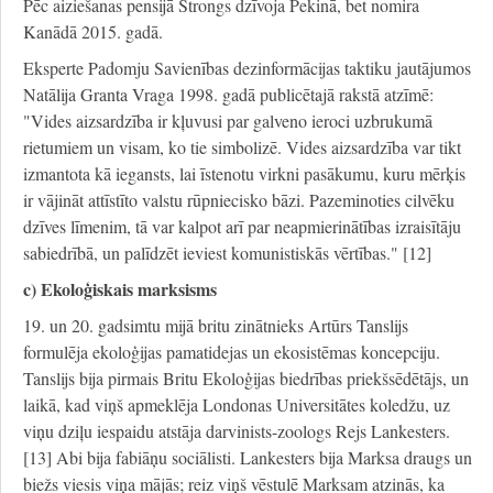
Pēc aiziešanas pensijā Strongs dzīvoja Pekinā, bet nomira
Kanādā 2015. gadā.
Eksperte Padomju Savienības dezinformācijas taktiku jautājumos
Natālija Granta Vraga 1998. gadā publicētajā rakstā atzīmē:
"Vides aizsardzība ir kļuvusi par galveno ieroci uzbrukumā
rietumiem un visam, ko tie simbolizē. Vides aizsardzība var tikt
izmantota kā iegansts, lai īstenotu virkni pasākumu, kuru mērķis
ir vājināt attīstīto valstu rūpniecisko bāzi. Pazeminoties cilvēku
dzīves līmenim, tā var kalpot arī par neapmierinātības izraisītāju
sabiedrībā, un palīdzēt ieviest komunistiskās vērtības." [12]
c) Ekoloģiskais marksisms
19. un 20. gadsimtu mijā britu zinātnieks Artūrs Tanslijs
formulēja ekoloģijas pamatidejas un ekosistēmas koncepciju.
Tanslijs bija pirmais Britu Ekoloģijas biedrības priekšsēdētājs, un
laikā, kad viņš apmeklēja Londonas Universitātes koledžu, uz
viņu dziļu iespaidu atstāja darvinists-zoologs Rejs Lankesters.
[13] Abi bija fabiāņu sociālisti. Lankesters bija Marksa draugs un
biežs viesis viņa mājās; reiz viņš vēstulē Marksam atzinās, ka