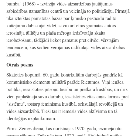
bumba" (1968) – izvirzīja vides aizsardzības jautājumus
sabiedrības uzmanības centrā un veicināja to politizāciju. Pirmajā
tika izteiktas pamatotas bažas par ķīmisko pesticīdu radīto
kaitējumu dabiskajai videi, savukārt otrās grāmatas autors
ierosināja tūlītēju un plaša mēroga iedzīvotāju skaita
ierobežošanu, tādējādi liekot pamatus pret cilvēci vērstajām
tendencēm, kas šodien vērojamas radikālajā vides aizsardzības
kustībā.
Otrais posms
Skatoties kopumā, 60. gadu kontrkultūra darbojās gandrīz kā
komunistisko elementu militārā parāde Rietumos. Viņi ienāca
politikā, iesaistoties pilsoņu tiesību un pretkara kustībās, un drīz
vien paplašināja savu darbību, iesaistoties citās cīņas formās pret
"sistēmu", tostarp feminisma kustībā, seksuālajā revolūcijā un
vides aizsardzībā. Tieši tas ir iemesls vides aktīvisma un tā
ideoloģijas uzplaukumam.
Pirmā Zemes diena, kas norisinājās 1970. gadā, iezīmēja otrā
posma sākumu. Drīz pēc tam, 1972. gadā, Stokholmā notika