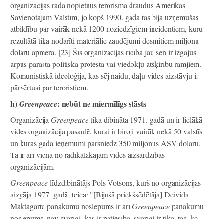
organizācijas rada nopietnus terorisma draudus Amerikas
Savienotajām Valstīm, jo kopš 1990. gada tās bija uzņēmušās
atbildību par vairāk nekā 1200 noziedzīgiem incidentiem, kuru
rezultātā tika nodarīti materiālie zaudējumi desmitiem miljonu
dolāru apmērā. [23] Šīs organizācijas rīcība jau sen ir izgājusi
ārpus parasta politiskā protesta vai viedokļu atšķirību rāmjiem.
Komunistiskā ideoloģija, kas sēj naidu, daļu vides aizstāvju ir
pārvērtusi par teroristiem.
h)
: nebūt ne miermīlīgs stāsts
Greenpeace
Organizācija
Greenpeace
tika dibināta 1971. gadā un ir lielākā
vides organizācija pasaulē, kurai ir biroji vairāk nekā 50 valstīs
un kuras gada ieņēmumi pārsniedz 350 miljonus ASV dolāru.
Tā ir arī viena no radikālākajām vides aizsardzības
organizācijām.
Greenpeace
līdzdibinātājs Pols Votsons, kurš no organizācijas
aizgāja 1977. gadā, teica: "[Bijušā priekšsēdētāja] Deivida
Maktagarta panākumu noslēpums ir arī
Greenpeace
panākumu
noslēpums: nav svarīgi, kas ir patiesība, svarīgi ir tikai tas, ko