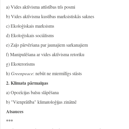
a) Vides aktīvisma attīstības trīs posmi
b) Vides aktīvisma kustības marksistiskās saknes
c) Ekoloģiskais marksisms
d) Ekoloģiskais sociālisms
e) Zaļo pārvēršana par jaunajiem sarkanajiem
f) Manipulēšana ar vides aktīvisma retoriku
g) Ekoterorisms
h)
Greenpeace
: nebūt ne miermīlīgs stāsts
2. Klimata pārmaiņas
a) Opozīcijas balsu slāpēšana
b) "Vienprātība" klimatoloģijas zinātnē
Atsauces
***