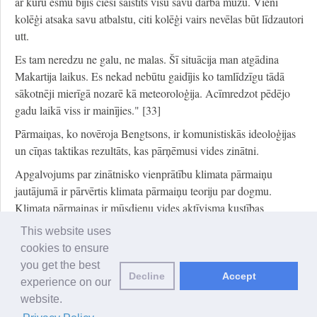
ar kuru esmu bijis cieši saistīts visu savu darba mūžu. Vieni
kolēģi atsaka savu atbalstu, citi kolēģi vairs nevēlas būt līdzautori
utt.
Es tam neredzu ne galu, ne malas. Šī situācija man atgādina
Makartija laikus. Es nekad nebūtu gaidījis ko tamlīdzīgu tādā
sākotnēji mierīgā nozarē kā meteoroloģija. Acīmredzot pēdējo
gadu laikā viss ir mainījies." [33]
Pārmaiņas, ko novēroja Bengtsons, ir komunistiskās ideoloģijas
un cīņas taktikas rezultāts, kas pārņēmusi vides zinātni.
Apgalvojums par zinātnisko vienprātību klimata pārmaiņu
jautājumā ir pārvērtis klimata pārmaiņu teoriju par dogmu.
Klimata pārmaiņas ir mūsdienu vides aktīvisma kustības
pamatprincips, kas tiek uzskatīts par svētu un neaizskaramu.
This website uses
Zinātnieki, plašsaziņas līdzekļi un vides aktīvisti, kuri atbalsta šo
cookies to ensure
uzskatu, darbojas kopā, lai izplatītu pārliecību par to, ka
you get the best
ekoloģiskā katastrofa ir neizbēgama. Tas ir kļuvis par svarīgu
Decline
Accept
experience on our
instrumentu, ko vides aktīvisti izmanto, lai biedētu sabiedrību un
website.
panāktu, ka tā pieņem kreiso politisko programmu, tostarp