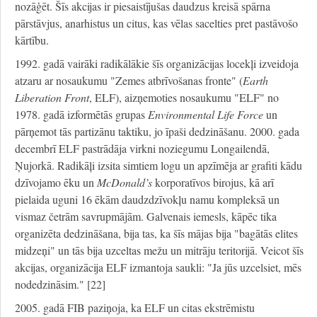
nozāģēt. Šīs akcijas ir piesaistījušas daudzus kreisā spārna
pārstāvjus, anarhistus un citus, kas vēlas sacelties pret pastāvošo
kārtību.
1992. gadā vairāki radikālākie šīs organizācijas locekļi izveidoja
atzaru ar nosaukumu "Zemes atbrīvošanas fronte" (
Earth
Liberation Front
, ELF), aizņemoties nosaukumu "ELF" no
1978. gadā izformētās grupas
Environmental Life Force
un
pārņemot tās partizānu taktiku, jo īpaši dedzināšanu. 2000. gada
decembrī ELF pastrādāja virkni noziegumu Longailendā,
Ņujorkā. Radikāļi izsita simtiem logu un apzīmēja ar grafiti kādu
dzīvojamo ēku un
McDonald’s
korporatīvos birojus, kā arī
pielaida uguni 16 ēkām daudzdzīvokļu namu kompleksā un
vismaz četrām savrupmājām. Galvenais iemesls, kāpēc tika
organizēta dedzināšana, bija tas, ka šīs mājas bija "bagātās elites
midzeņi" un tās bija uzceltas mežu un mitrāju teritorijā. Veicot šīs
akcijas, organizācija ELF izmantoja saukli: "Ja jūs uzcelsiet, mēs
nodedzināsim." [22]
2005. gadā FIB paziņoja, ka ELF un citas ekstrēmistu