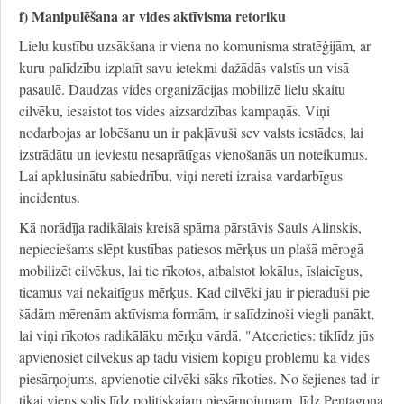
f) Manipulēšana ar vides aktīvisma retoriku
Lielu kustību uzsākšana ir viena no komunisma stratēģijām, ar
kuru palīdzību izplatīt savu ietekmi dažādās valstīs un visā
pasaulē. Daudzas vides organizācijas mobilizē lielu skaitu
cilvēku, iesaistot tos vides aizsardzības kampaņās. Viņi
nodarbojas ar lobēšanu un ir pakļāvuši sev valsts iestādes, lai
izstrādātu un ieviestu nesaprātīgas vienošanās un noteikumus.
Lai apklusinātu sabiedrību, viņi nereti izraisa vardarbīgus
incidentus.
Kā norādīja radikālais kreisā spārna pārstāvis Sauls Alinskis,
nepieciešams slēpt kustības patiesos mērķus un plašā mērogā
mobilizēt cilvēkus, lai tie rīkotos, atbalstot lokālus, īslaicīgus,
ticamus vai nekaitīgus mērķus. Kad cilvēki jau ir pieraduši pie
šādām mērenām aktīvisma formām, ir salīdzinoši viegli panākt,
lai viņi rīkotos radikālāku mērķu vārdā. "Atcerieties: tiklīdz jūs
apvienosiet cilvēkus ap tādu visiem kopīgu problēmu kā vides
piesārņojums, apvienotie cilvēki sāks rīkoties. No šejienes tad ir
tikai viens solis līdz politiskajam piesārņojumam, līdz Pentagona