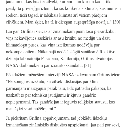
jautājumu, kas būs tie cilvēki, kuriem – un kur un kad – tiks
piešķirta privilēģija izlemt, ka šis konkrētais klimats, kas mums ir
šodien, tieši tagad, ir labākais klimats arī visiem pārējiem
cilvēkiem. Man šķiet, ka tā ir diezgan augstprātīga nostāja."
[30]
Lai gan Grifins izteicās ar zinātniekam piemītošu piesardzību,
viņš nekavējoties saskārās ar asu kritiku no mediju un dažu
klimatologu puses, kas viņa izteikumus nodēvēja par
nekompetentiem. Nākamajā nedēļā slēgtā sanāksmē Reaktīvo
dzinēju laboratorijā Pasadenā, Kalifornijā, Grifins atvainojās
NASA darbiniekiem par izraisīto skandālu. [31]
Pēc dažiem mēnešiem intervijā NASA izdevumam Grifins teica:
"Personīgi es uzskatu, ka cilvēki diskusijās par klimata
pārmaiņām ir aizgājuši pārāk tālu, līdz pat tādai pakāpei, ka
uzskatīt to par tehnisku jautājumu ir kļuvis gandrīz
nepieņemami. Tas gandrīz jau ir ieguvis reliģisku statusu, kas
man šķiet visai nožēlojami."
Ja piekrītam Grifina apgalvojumam, tad jebkādu līdzekļu
izmantošana zinātniskās diskusijas apspiešanai, jau pati par sevi,