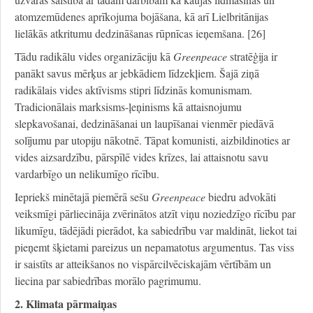
atomzemūdenes aprīkojuma bojāšana, kā arī Lielbritānijas
lielākās atkritumu dedzināšanas rūpnīcas ieņemšana. [26]
Tādu radikālu vides organizāciju kā
Greenpeace
stratēģija ir
panākt savus mērķus ar jebkādiem līdzekļiem. Šajā ziņā
radikālais vides aktīvisms stipri līdzinās komunismam.
Tradicionālais marksisms-ļeņinisms kā attaisnojumu
slepkavošanai, dedzināšanai un laupīšanai vienmēr piedāvā
solījumu par utopiju nākotnē. Tāpat komunisti, aizbildinoties ar
vides aizsardzību, pārspīlē vides krīzes, lai attaisnotu savu
vardarbīgo un nelikumīgo rīcību.
Iepriekš minētajā piemērā sešu
Greenpeace
biedru advokāti
veiksmīgi pārliecināja zvērinātos atzīt viņu noziedzīgo rīcību par
likumīgu, tādējādi pierādot, ka sabiedrību var maldināt, liekot tai
pieņemt šķietami pareizus un nepamatotus argumentus. Tas viss
ir saistīts ar atteikšanos no vispārcilvēciskajām vērtībām un
liecina par sabiedrības morālo pagrimumu.
2. Klimata pārmaiņas