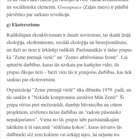
un sociālistisku elementu,
Greenpeace
(Zaļais miers) ir pilnībā
pārvērties par sarkano revolūciju.
g) Ekoterorisms
Radikālajam ekoaktīvismam ir daudz novirzienu, tai skaitā dziļā
ekoloģija, ekofeminisms, sociālā ekoloģija un bioreģionālisms,
un daži no tiem ir ārkārtīgi radikāli. Pazīstamākās ir tādas grupas
kā "Zeme pirmajā vietā!" un "Zemes atbrīvošanas fronte". Lai
apturētu darbības, kuras tās uzskata par kaitīgām videi, šīs
grupas rīkojas tieši – bieži vien tās ir graujošas darbības, kas tiek
sauktas par ekoterorismu.
Organizācija "Zeme pirmajā vietā!" tika dibināta 1979. gadā, un
tās sauklis ir "Nekādu kompromisu aizstāvot Māti Zemi!" Šī
grupa vēršas pret mežizstrādi, dambju būvniecību un citiem
projektiem, izvēloties tiešas darbības un "radošu pilsonisko
nepakļaušanos". Viena no šīs grupas labi pazīstamākajām
taktikām ir tā saucamā "sēdēšana kokos", kuras ietvaros tās
dalībnieki sēž zem kokiem vai uzkāpj tajos, lai neļautu tos