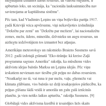
mēģinājumi izmantot dabas resursus, lai vairotu bagātību, ir
apburtais loks, un secināja, ka "racionāla lauksaimniecība nav
savienojama ar kapitālisma sistēmu".
Pēc tam, kad Vladimirs Ļeņins un viņa boļševiku partija 1917.
gadā Krievijā veica apvērsumu, viņi nekavējoties izsludināja
"Dekrētu par zemi" un "Dekrētu par mežiem", lai nacionalizētu
zemes, mežu, ūdens, minerālu, dzīvnieku un augu resursus, un
aizliegtu iedzīvotājiem tos izmantot bez atļaujas.
Amerikāņu meteorologs un rakstnieks Braiens Susmens savā
2012. gadā izdotajā grāmatā "Eko-tirānija: kā kreiso Zaļā
programma sagraus Ameriku" rakstīja, ka mūsdienu vides
aktīvistu idejas balstās Marksa un Ļeņina idejās. Pēc viņu
ieskatiem nevienam nav tiesību gūt peļņu no dabas resursiem.
"Neatkarīgi no tā, vai runa ir par mežu, vaļu, gliemežu vai
klimata glābšanu, viss balstās uz dziļi iesakņojušos pārliecību, ka
peļņas gūšana šādā veidā ir amorāla un galu galā iznīcinās
planētu, ja vien netiks laikus apturēta," rakstīja Susmens. [9]
Globālajā vides aktīvisma kustībā ir iesaistījies liels skaits