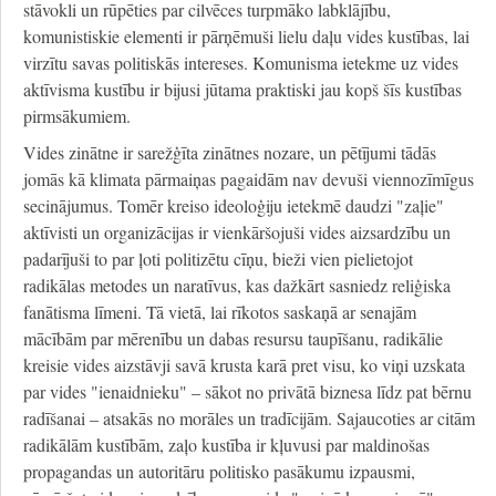
stāvokli un rūpēties par cilvēces turpmāko labklājību,
komunistiskie elementi ir pārņēmuši lielu daļu vides kustības, lai
virzītu savas politiskās intereses. Komunisma ietekme uz vides
aktīvisma kustību ir bijusi jūtama praktiski jau kopš šīs kustības
pirmsākumiem.
Vides zinātne ir sarežģīta zinātnes nozare, un pētījumi tādās
jomās kā klimata pārmaiņas pagaidām nav devuši viennozīmīgus
secinājumus. Tomēr kreiso ideoloģiju ietekmē daudzi "zaļie"
aktīvisti un organizācijas ir vienkāršojuši vides aizsardzību un
padarījuši to par ļoti politizētu cīņu, bieži vien pielietojot
radikālas metodes un naratīvus, kas dažkārt sasniedz reliģiska
fanātisma līmeni. Tā vietā, lai rīkotos saskaņā ar senajām
mācībām par mērenību un dabas resursu taupīšanu, radikālie
kreisie vides aizstāvji savā krusta karā pret visu, ko viņi uzskata
par vides "ienaidnieku" – sākot no privātā biznesa līdz pat bērnu
radīšanai – atsakās no morāles un tradīcijām. Sajaucoties ar citām
radikālām kustībām, zaļo kustība ir kļuvusi par maldinošas
propagandas un autoritāru politisko pasākumu izpausmi,