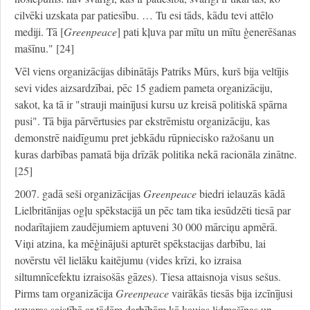
cilvēki uzskata par patiesību. … Tu esi tāds, kādu tevi attēlo
mediji. Tā [
Greenpeace
] pati kļuva par mītu un mītu ģenerēšanas
mašīnu." [24]
Vēl viens organizācijas dibinātājs Patriks Mūrs, kurš bija veltījis
sevi vides aizsardzībai, pēc 15 gadiem pameta organizāciju,
sakot, ka tā ir "strauji mainījusi kursu uz kreisā politiskā spārna
pusi". Tā bija pārvērtusies par ekstrēmistu organizāciju, kas
demonstrē naidīgumu pret jebkādu rūpniecisko ražošanu un
kuras darbības pamatā bija drīzāk politika nekā racionāla zinātne.
[25]
2007. gadā seši organizācijas
Greenpeace
biedri ielauzās kādā
Lielbritānijas ogļu spēkstacijā un pēc tam tika iesūdzēti tiesā par
nodarītajiem zaudējumiem aptuveni 30 000 mārciņu apmērā.
Viņi atzina, ka mēģinājuši apturēt spēkstacijas darbību, lai
novērstu vēl lielāku kaitējumu (vides krīzi, ko izraisa
siltumnīcefektu izraisošās gāzes). Tiesa attaisnoja visus sešus.
Pirms tam organizācija
Greenpeace
vairākās tiesās bija izcīnījusi
uzvaras saistībā ar tādām darbībām kā kaujas lidmašīnas un