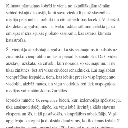
Klimata pārmaiņas šobrīd ir viena no aktuālākajām tēmām
sabiedriskajā diskusijā, kurā savu viedokli pauž slavenības,
mediju personības, politiķi un citi sabiedrības locekļi. Visbiežāk
dzirdētais apgalvojums – cilvēku radītās siltumnīcefekta gāzu
emisijas ir izraisījušas globālo sasilšanu, kas izraisa klimata
katastrofas.
Šā viedokļa atbalstītāji apgalvo, ka šis secinājums ir balstīts uz
zinātnisko vienprātību un tas ir pierādīts zinātniski. Daži vides
aizstāvji uzskata, ka cilvēki, kuri noraida šo secinājumu, ir ne
tikai zinātnes, bet arī visas cilvēces ienaidnieki. Lai saglabātu
vienprātības iespaidu, tiem, kas iebilst pret šo vispārpieņemto
viedokli, aizbāž mutes, un viņu viedoklis reti tiek atspoguļots
medijos vai zinātniskajos žurnālos.
Iepriekš minētie
Greenpeace
biedri, kuri izdemolēja spēkstaciju,
tika attaisnoti daļēji tāpēc, ka viņu labā liecināja kāds slavens
eksperts un šīs, it kā pastāvošās, vienprātības atbalstītājs. Viņš
apgalvoja, ka oglekļa dioksīda daudzums, ko ik dienas izdala šī
spēkstacija, varētu novest pie 400 dzīvnieku sugu izmiršanas.