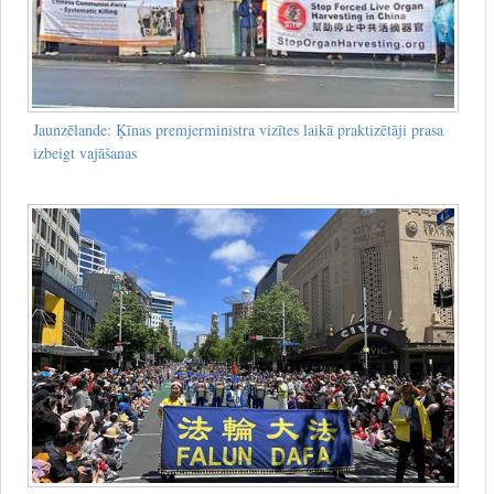
Jaunzēlande: Ķīnas premjerministra vizītes laikā praktizētāji prasa
izbeigt vajāšanas