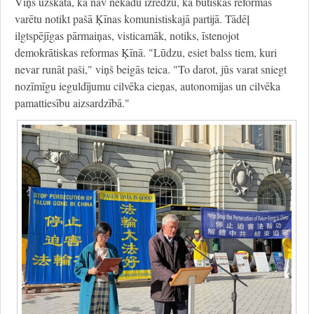
Viņš uzskata, ka nav nekādu izredžu, ka būtiskas reformas
varētu notikt pašā Ķīnas komunistiskajā partijā. Tādēļ
ilgtspējīgas pārmaiņas, visticamāk, notiks, īstenojot
demokrātiskas reformas Ķīnā. "Lūdzu, esiet balss tiem, kuri
nevar runāt paši," viņš beigās teica. "To darot, jūs varat sniegt
nozīmīgu ieguldījumu cilvēka cieņas, autonomijas un cilvēka
pamattiesību aizsardzībā."