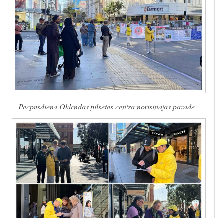
Pēcpusdienā Oklendas pilsētas centrā norisinājās parāde.