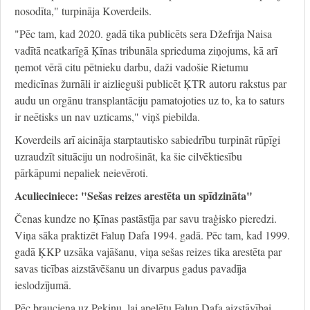
nosodīta," turpināja Koverdeils.
"Pēc tam, kad 2020. gadā tika publicēts sera Džefrija Naisa
vadītā neatkarīgā Ķīnas tribunāla sprieduma ziņojums, kā arī
ņemot vērā citu pētnieku darbu, daži vadošie Rietumu
medicīnas žurnāli ir aizlieguši publicēt ĶTR autoru rakstus par
audu un orgānu transplantāciju pamatojoties uz to, ka to saturs
ir neētisks un nav uzticams," viņš piebilda.
Koverdeils arī aicināja starptautisko sabiedrību turpināt rūpīgi
uzraudzīt situāciju un nodrošināt, ka šie cilvēktiesību
pārkāpumi nepaliek neievēroti.
Aculieciniece: "Sešas reizes arestēta un spīdzināta"
Čenas kundze no Ķīnas pastāstīja par savu traģisko pieredzi.
Viņa sāka praktizēt Faluņ Dafa 1994. gadā. Pēc tam, kad 1999.
gadā ĶKP uzsāka vajāšanu, viņa sešas reizes tika arestēta par
savas ticības aizstāvēšanu un divarpus gadus pavadīja
ieslodzījumā.
Pēc brauciena uz Pekinu, lai apelētu Faluņ Dafa aizstāvībai,