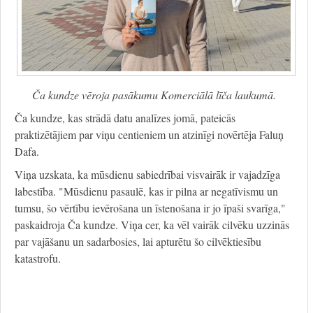
Ča kundze vēroja pasākumu Komerciālā līča laukumā.
Ča kundze, kas strādā datu analīzes jomā, pateicās
praktizētājiem par viņu centieniem un atzinīgi novērtēja Faluņ
Dafa.
Viņa uzskata, ka mūsdienu sabiedrībai visvairāk ir vajadzīga
labestība. "Mūsdienu pasaulē, kas ir pilna ar negatīvismu un
tumsu, šo vērtību ievērošana un īstenošana ir jo īpaši svarīga,"
paskaidroja Ča kundze. Viņa cer, ka vēl vairāk cilvēku uzzinās
par vajāšanu un sadarbosies, lai apturētu šo cilvēktiesību
katastrofu.