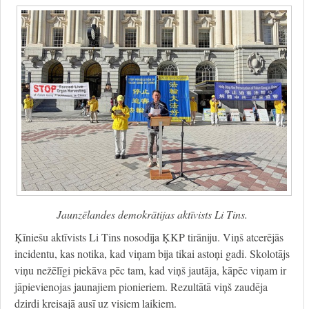
Jaunzēlandes demokrātijas aktīvists Li Tins.
Ķīniešu aktīvists Li Tins nosodīja ĶKP tirāniju. Viņš atcerējās
incidentu, kas notika, kad viņam bija tikai astoņi gadi. Skolotājs
viņu nežēlīgi piekāva pēc tam, kad viņš jautāja, kāpēc viņam ir
jāpievienojas jaunajiem pionieriem. Rezultātā viņš zaudēja
dzirdi kreisajā ausī uz visiem laikiem.