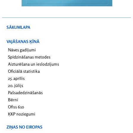
SĀKUMLAPA
VAJĀŠANAS ĶĪNĀ
Nāves gadījumi
Spīdzināšanas metodes
Aizturēšana un ieslodzījums
Oficiālā statistika
25. aprīlis
20. jūlijs
Pašsadedzināšanās
Bērni
Ofiss 610
ĶKP noziegumi
ZIŅAS NO EIROPAS