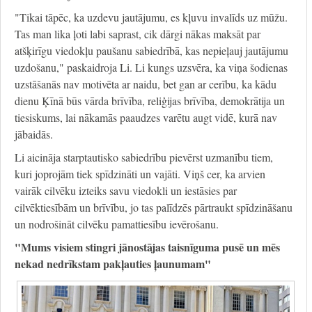
"Tikai tāpēc, ka uzdevu jautājumu, es kļuvu invalīds uz mūžu.
Tas man lika ļoti labi saprast, cik dārgi nākas maksāt par
atšķirīgu viedokļu paušanu sabiedrībā, kas nepieļauj jautājumu
uzdošanu," paskaidroja Li. Li kungs uzsvēra, ka viņa šodienas
uzstāšanās nav motivēta ar naidu, bet gan ar cerību, ka kādu
dienu Ķīnā būs vārda brīvība, reliģijas brīvība, demokrātija un
tiesiskums, lai nākamās paaudzes varētu augt vidē, kurā nav
jābaidās.
Li aicināja starptautisko sabiedrību pievērst uzmanību tiem,
kuri joprojām tiek spīdzināti un vajāti. Viņš cer, ka arvien
vairāk cilvēku izteiks savu viedokli un iestāsies par
cilvēktiesībām un brīvību, jo tas palīdzēs pārtraukt spīdzināšanu
un nodrošināt cilvēku pamattiesību ievērošanu.
"Mums visiem stingri jānostājas taisnīguma pusē un mēs
nekad nedrīkstam pakļauties ļaunumam"