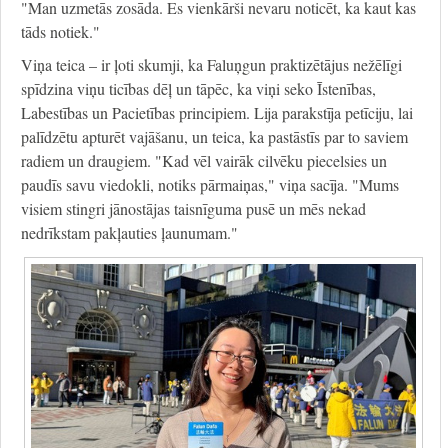
"Man uzmetās zosāda. Es vienkārši nevaru noticēt, ka kaut kas
tāds notiek."
Viņa teica – ir ļoti skumji, ka Faluņgun praktizētājus nežēlīgi
spīdzina viņu ticības dēļ un tāpēc, ka viņi seko Īstenības,
Labestības un Pacietības principiem. Lija parakstīja petīciju, lai
palīdzētu apturēt vajāšanu, un teica, ka pastāstīs par to saviem
radiem un draugiem. "Kad vēl vairāk cilvēku piecelsies un
paudīs savu viedokli, notiks pārmaiņas," viņa sacīja. "Mums
visiem stingri jānostājas taisnīguma pusē un mēs nekad
nedrīkstam pakļauties ļaunumam."