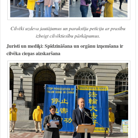
Cilvēki uzdeva jautājumus un parakstīja petīciju ar prasību
izbeigt cilvēktiesību pārkāpumus.
Juristi un mediķi: Spīdzināšana un orgānu izņemšana ir
cilvēka cieņas aizskaršana