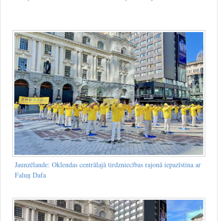
Jaunzēlande: Oklendas centrālajā tirdzniecības rajonā iepazīstina ar
Faluņ Dafa