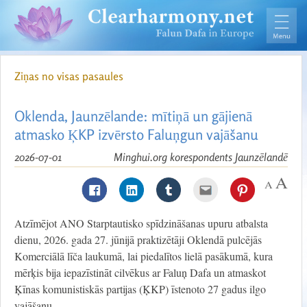
Ziņas no visas pasaules
Oklenda, Jaunzēlande: mītiņā un gājienā
atmasko ĶKP izvērsto Faluņgun vajāšanu
2026-07-01
Minghui.org korespondents Jaunzēlandē
Atzīmējot ANO Starptautisko spīdzināšanas upuru atbalsta
dienu, 2026. gada 27. jūnijā praktizētāji Oklendā pulcējās
Komerciālā līča laukumā, lai piedalītos lielā pasākumā, kura
mērķis bija iepazīstināt cilvēkus ar Faluņ Dafa un atmaskot
Ķīnas komunistiskās partijas (ĶKP) īstenoto 27 gadus ilgo
vajāšanu.