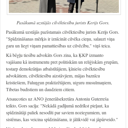
Pasākumā uzstājās cilvēktiesību jurists Kerijs Gors.
Pasākumā uzstājās pazīstamais cilvēktiesību jurists Kerijs Gors.
"Spīdzināšanas mērķis ir iznīcināt cilvēka cieņu, salauzt viņa
garu un liegt viņam pamattiesības uz cilvēcību," viņš teica.
Kā bēgļu tiesību advokāts Gors zina, ka ĶKP izmanto
vajāšanu kā instrumentu pret politiskām un reliģiskām grupām,
tostarp demokrātijas atbalstītājiem, ķīniešu cilvēktiesību
advokātiem, cilvēktiesību aizstāvjiem, mājas baznīcu
kristiešiem, Faluņgun praktizētājiem, uiguru musulmaņiem,
Tibetas budistiem un daudziem citiem.
Atsaucoties uz ANO ģenerālsekretāra Antoniu Guterreša
teikto, Gors sacīja: "Nekādā gadījumā nedrīkst pieļaut, ka
spīdzinātāji paliek nesodīti par saviem noziegumiem, un
sistēmas, kas veicina spīdzināšanu, ir jālikvidē vai jāpārveido."