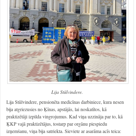
Lija Stūlvindere.
Lija Stūlvindere, pensionēta medicīnas darbiniece, kura nesen
bija atgriezusies no Ķīnas, apstājās, lai noskatītos, kā
praktizētāji izpilda vingrojumus. Kad viņa uzzināja par to, kā
ĶKP vajā praktizētājus, tostarp par orgānu piespiedu
izņemšanu, viņa bija satriekta. Sieviete ar asarāma acīs teica: