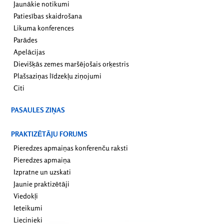
Jaunākie notikumi
Patiesības skaidrošana
Likuma konferences
Parādes
Apelācijas
Dievišķās zemes maršējošais orķestris
Plašsaziņas līdzekļu ziņojumi
Citi
PASAULES ZIŅAS
PRAKTIZĒTĀJU FORUMS
Pieredzes apmaiņas konferenču raksti
Pieredzes apmaiņa
Izpratne un uzskati
Jaunie praktizētāji
Viedokļi
Ieteikumi
Liecinieki