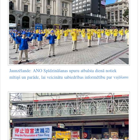
Jaunzēlande: ANO Spīdzināšanas upuru atbalsta dienā notiek
mītiņš un parāde, lai veicinātu sabiedrības informētību par vajāšanu