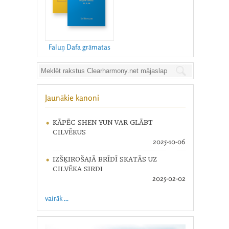
Faluņ Dafa grāmatas
Jaunākie kanoni
KĀPĒC SHEN YUN VAR GLĀBT
CILVĒKUS
2025-10-06
IZŠĶIROŠAJĀ BRĪDĪ SKATĀS UZ
CILVĒKA SIRDI
2025-02-02
vairāk ...