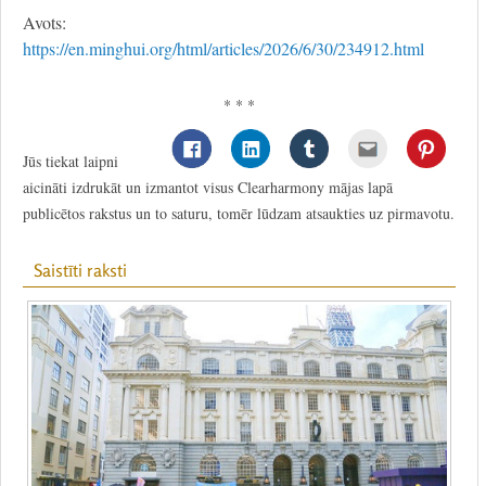
Avots:
https://en.minghui.org/html/articles/2026/6/30/234912.html
* * *
Jūs tiekat laipni
aicināti izdrukāt un izmantot visus Clearharmony mājas lapā
publicētos rakstus un to saturu, tomēr lūdzam atsaukties uz pirmavotu.
Saistīti raksti