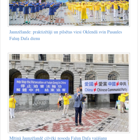
Jaunzēlande: praktizētāji un pilsētas viesi Oklendā svin Pasaules
Faluņ Dafa dienu
Mītiņā Jaunzēlandē cilvēki nosoda Faluņ Dafa vajāšanu