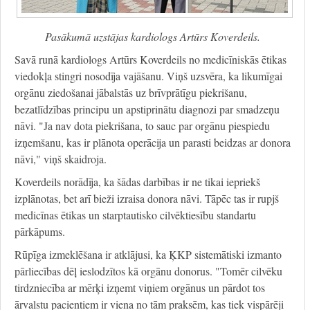
Pasākumā uzstājas kardiologs Artūrs Koverdeils.
Savā runā kardiologs Artūrs Koverdeils no medicīniskās ētikas
viedokļa stingri nosodīja vajāšanu. Viņš uzsvēra, ka likumīgai
orgānu ziedošanai jābalstās uz brīvprātīgu piekrišanu,
bezatlīdzības principu un apstiprinātu diagnozi par smadzeņu
nāvi. "Ja nav dota piekrišana, to sauc par orgānu piespiedu
izņemšanu, kas ir plānota operācija un parasti beidzas ar donora
nāvi," viņš skaidroja.
Koverdeils norādīja, ka šādas darbības ir ne tikai iepriekš
izplānotas, bet arī bieži izraisa donora nāvi. Tāpēc tas ir rupjš
medicīnas ētikas un starptautisko cilvēktiesību standartu
pārkāpums.
Rūpīga izmeklēšana ir atklājusi, ka ĶKP sistemātiski izmanto
pārliecības dēļ ieslodzītos kā orgānu donorus. "Tomēr cilvēku
tirdzniecība ar mērķi izņemt viņiem orgānus un pārdot tos
ārvalstu pacientiem ir viena no tām praksēm, kas tiek vispārēji