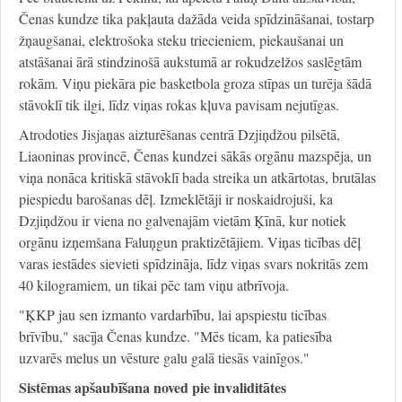
Čenas kundze tika pakļauta dažāda veida spīdzināšanai, tostarp
žņaugšanai, elektrošoka steku triecieniem, piekaušanai un
atstāšanai ārā stindzinošā aukstumā ar rokudzelžos saslēgtām
rokām. Viņu piekāra pie basketbola groza stīpas un turēja šādā
stāvoklī tik ilgi, līdz viņas rokas kļuva pavisam nejutīgas.
Atrodoties Jisjaņas aizturēšanas centrā Dzjiņdžou pilsētā,
Liaoninas provincē, Čenas kundzei sākās orgānu mazspēja, un
viņa nonāca kritiskā stāvoklī bada streika un atkārtotas, brutālas
piespiedu barošanas dēļ. Izmeklētāji ir noskaidrojuši, ka
Dzjiņdžou ir viena no galvenajām vietām Ķīnā, kur notiek
orgānu izņemšana Faluņgun praktizētājiem. Viņas ticības dēļ
varas iestādes sievieti spīdzināja, līdz viņas svars nokritās zem
40 kilogramiem, un tikai pēc tam viņu atbrīvoja.
"ĶKP jau sen izmanto vardarbību, lai apspiestu ticības
brīvību," sacīja Čenas kundze. "Mēs ticam, ka patiesība
uzvarēs melus un vēsture galu galā tiesās vainīgos."
Sistēmas apšaubīšana noved pie invaliditātes