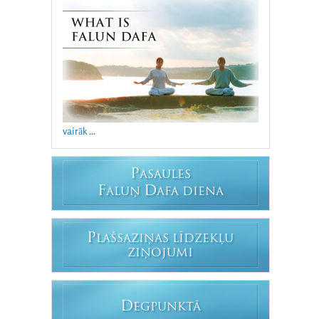
vairāk ...
P
ASAULES
F
D
ALUŅ
AFA DIENA
P
LAŠSAZIŅAS LĪDZEKĻU
ZIŅOJUMI
D
EGPUNKTĀ