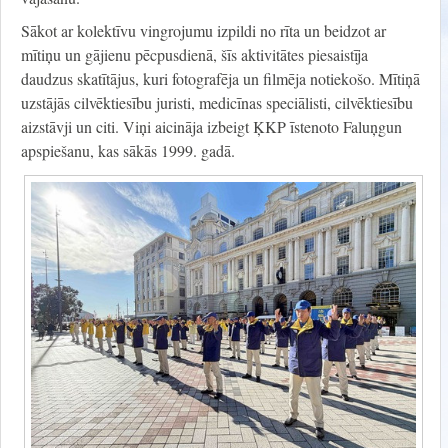
Sākot ar kolektīvu vingrojumu izpildi no rīta un beidzot ar
mītiņu un gājienu pēcpusdienā, šīs aktivitātes piesaistīja
daudzus skatītājus, kuri fotografēja un filmēja notiekošo. Mītiņā
uzstājās cilvēktiesību juristi, medicīnas speciālisti, cilvēktiesību
aizstāvji un citi. Viņi aicināja izbeigt ĶKP īstenoto Faluņgun
apspiešanu, kas sākās 1999. gadā.