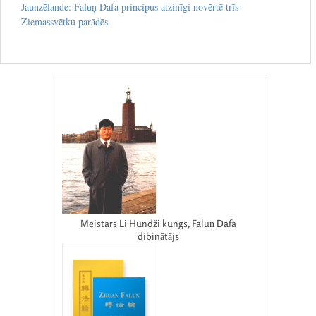
Jaunzēlande: Faluņ Dafa principus atzinīgi novērtē trīs
Ziemassvētku parādēs
Meistars Li Hundži kungs, Faluņ Dafa
dibinātājs