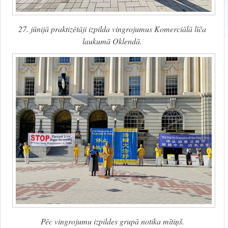
27. jūnijā praktizētāji izpilda vingrojumus Komerciālā līča
laukumā Oklendā.
Pēc vingrojumu izpildes grupā notika mītiņš.