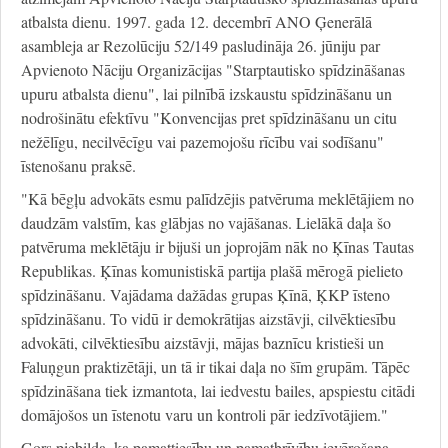
atbalsta dienu. 1997. gada 12. decembrī ANO Ģenerālā
asambleja ar Rezolūciju 52/149 pasludināja 26. jūniju par
Apvienoto Nāciju Organizācijas "Starptautisko spīdzināšanas
upuru atbalsta dienu", lai pilnībā izskaustu spīdzināšanu un
nodrošinātu efektīvu "Konvencijas pret spīdzināšanu un citu
nežēlīgu, necilvēcīgu vai pazemojošu rīcību vai sodīšanu"
īstenošanu praksē.
"Kā bēgļu advokāts esmu palīdzējis patvēruma meklētājiem no
daudzām valstīm, kas glābjas no vajāšanas. Lielākā daļa šo
patvēruma meklētāju ir bijuši un joprojām nāk no Ķīnas Tautas
Republikas. Ķīnas komunistiskā partija plašā mērogā pielieto
spīdzināšanu. Vajādama dažādas grupas Ķīnā, ĶKP īsteno
spīdzināšanu. To vidū ir demokrātijas aizstāvji, cilvēktiesību
advokāti, cilvēktiesību aizstāvji, mājas baznīcu kristieši un
Faluņgun praktizētāji, un tā ir tikai daļa no šīm grupām. Tāpēc
spīdzināšana tiek izmantota, lai iedvestu bailes, apspiestu citādi
domājošos un īstenotu varu un kontroli pār iedzīvotājiem."
Gors piebilda, ka pamattiesību un pamatbrīvību ievērošana,