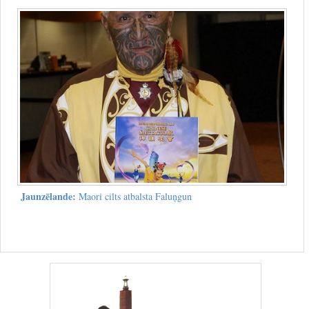
Jaunzēlande:
Maori cilts atbalsta Faluņgun