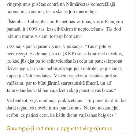
vingrojumus pilsētas centrā un Ņūmārketas komerciālajā
rajonā, un, viņaprāt, tas izskatās ļoti miermīlīgi.
"Īstenības, Labestības un Pacietības vērtības, kas ir Faluņgun
pamatā, ir 100% tas, kas cilvēkiem ir nepieciešams. Tās dod
labumu mums visiem, tostarp bērniem."
Uzzinājis par vajāšanu Ķīnā, viņš sacīja: "Tas ir pilnīgi
necilvēcīgi. Es domāju, ka tā (ĶKP) vēlas kontrolēt cilvēkus,
jo, kad jūs ejat pa šo (pilnveidošanās) ceļu un patiesi izprotat
dzīves jēgu, tai vairs nebūs iespēju jūs kontrolēt, jo jūs zināt,
kāpēc jūs šeit ieradāties. Visiem vajadzētu iestāties pret šo
vajāšanu, par to būtu jārunā starptautiskā līmenī, un arī
Jaunzēlandes valdībai vajadzētu skaļi paust savas bažas."
Visbeidzot, viņš mudināja praktizētājus: "Turpiniet darīt to, ko
darāt tagad, es novēlu jums panākumus. Nekad nezaudējiet
cerību, es patiesi ceru, ka kādu dienu vajāšanas beigsies."
Garāmgājēji rod mieru, apgūstot vingrojumus