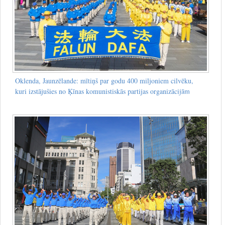
Oklenda, Jaunzēlande: mītiņš par godu 400 miljoniem cilvēku,
kuri izstājušies no Ķīnas komunistiskās partijas organizācijām