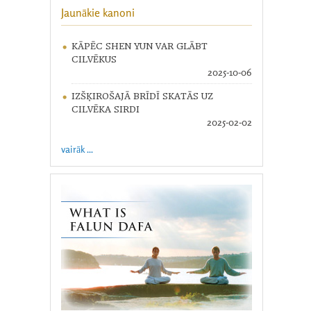
Jaunākie kanoni
KĀPĒC SHEN YUN VAR GLĀBT
CILVĒKUS
2025-10-06
IZŠĶIROŠAJĀ BRĪDĪ SKATĀS UZ
CILVĒKA SIRDI
2025-02-02
vairāk ...