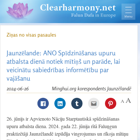
Ziņas no visas pasaules
Jaunzēlande: ANO Spīdzināšanas upuru
atbalsta dienā notiek mītiņš un parāde, lai
veicinātu sabiedrības informētību par
vajāšanu
2024-06-26
Minghui.org korespondents Jaunzēlandē
26. jūnijs ir Apvienoto Nāciju Starptautiskā spīdzināšanas
upuru atbalsta diena. 2024. gada 22. jūnija rītā Faluņgun
praktizētāji Jaunzēlandē izpildīja vingrojumus un rīkoja mītiņu