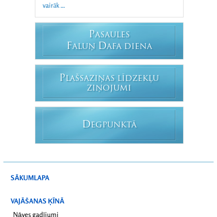
vairāk ...
P
ASAULES
F
D
ALUŅ
AFA DIENA
P
LAŠSAZIŅAS LĪDZEKĻU
ZIŅOJUMI
D
EGPUNKTĀ
SĀKUMLAPA
VAJĀŠANAS ĶĪNĀ
Nāves gadījumi