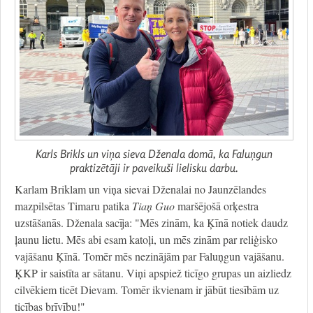
Karls Brikls un viņa sieva Dženala domā, ka Faluņgun
praktizētāji ir paveikuši lielisku darbu.
Karlam Briklam un viņa sievai Dženalai no Jaunzēlandes
mazpilsētas Timaru patika
Tiaņ Guo
maršējošā orķestra
uzstāšanās. Dženala sacīja: "Mēs zinām, ka Ķīnā notiek daudz
ļaunu lietu. Mēs abi esam katoļi, un mēs zinām par reliģisko
vajāšanu Ķīnā. Tomēr mēs nezinājām par Faluņgun vajāšanu.
ĶKP ir saistīta ar sātanu. Viņi apspiež ticīgo grupas un aizliedz
cilvēkiem ticēt Dievam. Tomēr ikvienam ir jābūt tiesībām uz
ticības brīvību!"