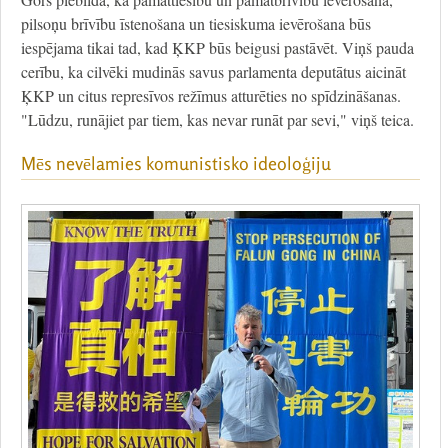
pilsoņu brīvību īstenošana un tiesiskuma ievērošana būs
iespējama tikai tad, kad ĶKP būs beigusi pastāvēt. Viņš pauda
cerību, ka cilvēki mudinās savus parlamenta deputātus aicināt
ĶKP un citus represīvos režīmus atturēties no spīdzināšanas.
"Lūdzu, runājiet par tiem, kas nevar runāt par sevi," viņš teica.
Mēs nevēlamies komunistisko ideoloģiju