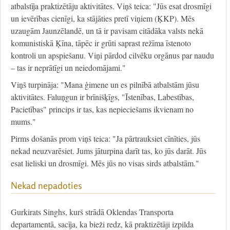
atbalstīja praktizētāju aktivitātes. Viņš teica: "Jūs esat drosmīgi
un ievērības cienīgi, ka stājāties pretī viņiem (ĶKP). Mēs
uzaugām Jaunzēlandē, un tā ir pavisam citādāka valsts nekā
komunistiskā Ķīna, tāpēc ir grūti saprast režīma īstenoto
kontroli un apspiešanu. Viņi pārdod cilvēku orgānus par naudu
– tas ir neprātīgi un neiedomājami."
Viņš turpināja: "Mana ģimene un es pilnībā atbalstām jūsu
aktivitātes. Faluņgun ir brīnišķīgs, "Īstenības, Labestības,
Pacietības" princips ir tas, kas nepieciešams ikvienam no
mums."
Pirms došanās prom viņš teica: "Ja pārtrauksiet cīnīties, jūs
nekad neuzvarēsiet. Jums jāturpina darīt tas, ko jūs darāt. Jūs
esat lieliski un drosmīgi. Mēs jūs no visas sirds atbalstām."
Nekad nepadoties
Gurkirats Singhs, kurš strādā Oklendas Transporta
departamentā, sacīja, ka bieži redz, kā praktizētāji izpilda