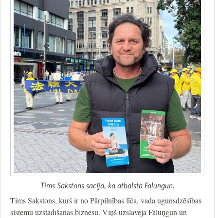
Tims Sakstons sacīja, ka atbalsta Faluņgun.
Tims Sakstons, kurš ir no Pārpilnības līča, vada ugunsdzēsības
sistēmu uzstādīšanas biznesu. Viņš uzslavēja Faluņgun un