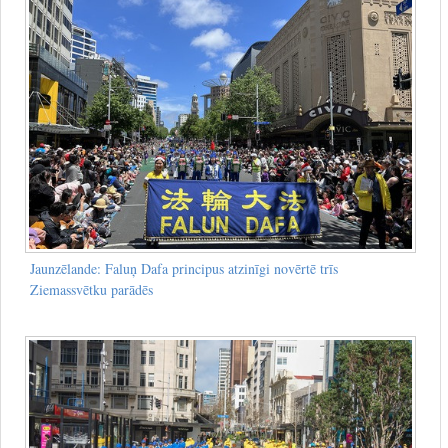
Jaunzēlande: Faluņ Dafa principus atzinīgi novērtē trīs
Ziemassvētku parādēs