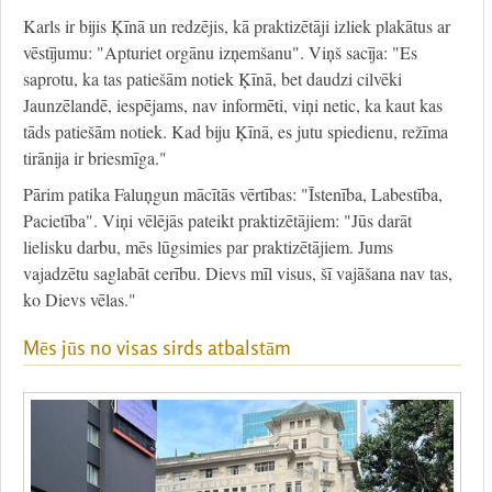
Karls ir bijis Ķīnā un redzējis, kā praktizētāji izliek plakātus ar
vēstījumu: "Apturiet orgānu izņemšanu". Viņš sacīja: "Es
saprotu, ka tas patiešām notiek Ķīnā, bet daudzi cilvēki
Jaunzēlandē, iespējams, nav informēti, viņi netic, ka kaut kas
tāds patiešām notiek. Kad biju Ķīnā, es jutu spiedienu, režīma
tirānija ir briesmīga."
Pārim patika Faluņgun mācītās vērtības: "Īstenība, Labestība,
Pacietība". Viņi vēlējās pateikt praktizētājiem: "Jūs darāt
lielisku darbu, mēs lūgsimies par praktizētājiem. Jums
vajadzētu saglabāt cerību. Dievs mīl visus, šī vajāšana nav tas,
ko Dievs vēlas."
Mēs jūs no visas sirds atbalstām