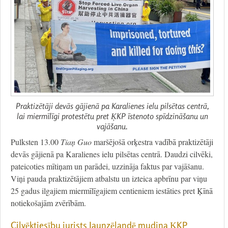
Praktizētāji devās gājienā pa Karalienes ielu pilsētas centrā,
lai miermīlīgi protestētu pret ĶKP īstenoto spīdzināšanu un
vajāšanu.
Pulksten 13.00
Tiaņ Guo
maršējošā orķestra vadībā praktizētāji
devās gājienā pa Karalienes ielu pilsētas centrā. Daudzi cilvēki,
pateicoties mītiņam un parādei, uzzināja faktus par vajāšanu.
Viņi pauda praktizētājiem atbalstu un izteica apbrīnu par viņu
25 gadus ilgajiem miermīlīgajiem centieniem iestāties pret Ķīnā
notiekošajām zvērībām.
Cilvēktiesību jurists Jaunzēlandē mudina ĶKP