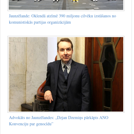
Jaunzēlande: Oklendā atzīmē 390 miljonu cilvēku izstāšanos no
komunistiskās partijas organizācijām
Advokāts no Jaunzēlandes: „Dzjan Dzemiņs pārkāpis ANO
Konvenciju par genocīdu”