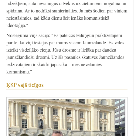
līdzekļiem, sūta nevainīgus cilvēkus uz cietumiem, nogalina un
spīdzina. Ar to nedrīkst samierināties. Ja mēs šodien par viņiem
neiestāsimies, tad kādu dienu šeit ienāks komunistiskā
ideoloģija."
Noslēgumā viņš sacīja: "Es pateicos Faluņgun praktizētājiem
par to, ka viņi iestājas par mums visiem Jaunzēlandē. Es vēlos
izteikt visdziļāko cieņu. Jūsu drosme ir lielāka par daudzu
jaunzēlandiešu drosmi. Uz šīs pasaules skatuves Jaunzēlandes
iedzīvotājiem ir skaidri jāpasaka – mēs nevēlamies
komunismu."
ĶKP vajā ticīgos