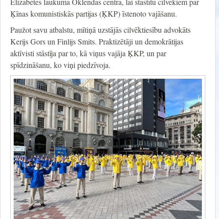
Elizabetes laukumā Oklendas centrā, lai stāstītu cilvēkiem par
Ķīnas komunistiskās partijas (ĶKP) īstenoto vajāšanu.
Paužot savu atbalstu, mītiņā uzstājās cilvēktiesību advokāts
Kerijs Gors un Finlijs Smits. Praktizētāji un demokrātijas
aktīvisti stāstīja par to, kā viņus vajāja ĶKP, un par
spīdzināšanu, ko viņi piedzīvoja.