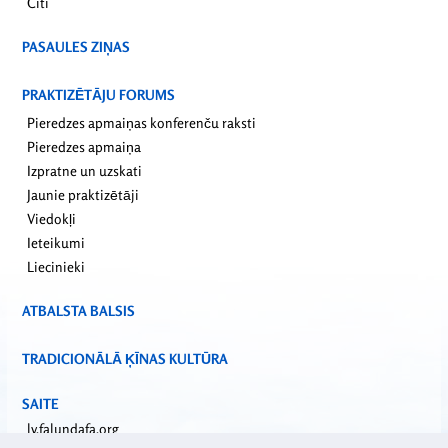
Citi
PASAULES ZIŅAS
PRAKTIZĒTĀJU FORUMS
Pieredzes apmaiņas konferenču raksti
Pieredzes apmaiņa
Izpratne un uzskati
Jaunie praktizētāji
Viedokļi
Ieteikumi
Liecinieki
ATBALSTA BALSIS
TRADICIONĀLĀ ĶĪNAS KULTŪRA
SAITE
lv.falundafa.org