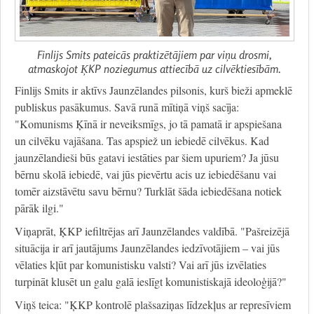
Finlijs Smits pateicās praktizētājiem par viņu drosmi,
atmaskojot ĶKP noziegumus attiecībā uz cilvēktiesībām.
Finlijs Smits ir aktīvs Jaunzēlandes pilsonis, kurš bieži apmeklē
publiskus pasākumus. Savā runā mītiņā viņš sacīja:
"Komunisms Ķīnā ir neveiksmīgs, jo tā pamatā ir apspiešana
un cilvēku vajāšana. Tas apspiež un iebiedē cilvēkus. Kad
jaunzēlandieši būs gatavi iestāties par šiem upuriem? Ja jūsu
bērnu skolā iebiedē, vai jūs pievērtu acis uz iebiedēšanu vai
tomēr aizstāvētu savu bērnu? Turklāt šāda iebiedēšana notiek
pārāk ilgi."
Viņaprāt, ĶKP iefiltrējas arī Jaunzēlandes valdībā. "Pašreizējā
situācija ir arī jautājums Jaunzēlandes iedzīvotājiem – vai jūs
vēlaties kļūt par komunistisku valsti? Vai arī jūs izvēlaties
turpināt klusēt un galu galā ieslīgt komunistiskajā ideoloģijā?"
Viņš teica: "ĶKP kontrolē plašsaziņas līdzekļus ar represīviem