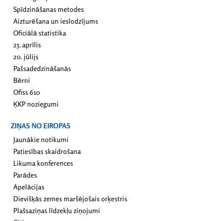
Spīdzināšanas metodes
Aizturēšana un ieslodzījums
Oficiālā statistika
25. aprīlis
20. jūlijs
Pašsadedzināšanās
Bērni
Ofiss 610
ĶKP noziegumi
ZIŅAS NO EIROPAS
Jaunākie notikumi
Patiesības skaidrošana
Likuma konferences
Parādes
Apelācijas
Dievišķās zemes maršējošais orķestris
Plašsaziņas līdzekļu ziņojumi