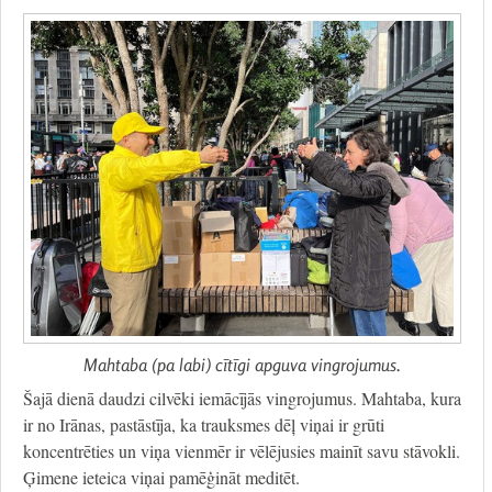
Mahtaba (pa labi) cītīgi apguva vingrojumus.
Šajā dienā daudzi cilvēki iemācījās vingrojumus. Mahtaba, kura
ir no Irānas, pastāstīja, ka trauksmes dēļ viņai ir grūti
koncentrēties un viņa vienmēr ir vēlējusies mainīt savu stāvokli.
Ģimene ieteica viņai pamēģināt meditēt.