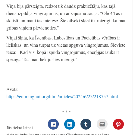
Viņa bija pārsteigta, redzot tik daudz praktizētāju, kas tajā
dienā izpildīja vingrojumus, un ar sajūsmu sacīja: "Oho! Tas ir
skaisti, un mani tas interesē. Šie cilvēki šķiet tik mierīgi, ka man
gribas viņiem pievienoties."
Viņai šķita, ka Īstenības, Labestības un Pacietības vērtības ir
lieliskas, un viņa turpat uz vietas apguva vingrojumus. Sieviete
teica: "Kad visi kopā izpilda vingrojumus, enerģijas lauks ir
spēcīgs. Tas man liek justies mierīgi."
Avots:
https://en.minghui.org/html/articles/2024/6/25/218757.html
* * *
Jūs tiekat laipni
aicināti izdrukāt un izmantot visus Clearharmony mājas lapā