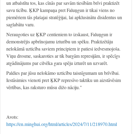
un atbalstītu tos, kas cīnās par savām tiesībām brīvi praktizēt
savu ticību. ĶKP kampaņa pret Faluņgun ir tikai viens no
piemēriem tās plašajai stratēģijai, lai apklusinātu disidentus un
saglabātu varu.
Neraugoties uz ĶKP centieniem to izskaust, Faluņgun ir
demonstrējis apbrīnojamu izturību un spēku. Praktizētāju
nelokāmā uzticība saviem principiem ir patiesi iedvesmojoša.
Viņu drosme, saskaroties ar tik bargām represijām, ir spēcīgs
atgādinājums par cilvēka gara spēju izturēt un uzvarēt.
Paldies par jūsu nelokāmo uzticību taisnīgumam un brīvībai.
Iestāsimies vienoti pret ĶKP represīvo taktiku un aizstāvēsim
vērtības, kas raksturo mūsu dižo nāciju."
Avots:
https://en.minghui.org/html/articles/2024/7/11/218970.html