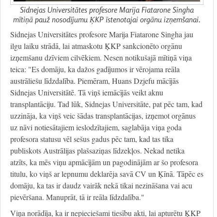
Sidnejas Universitātes profesore Marija Fiatarone Singha
mītiņā pauž nosodījumu ĶKP īstenotajai orgānu izņemšanai.
Sidnejas Universitātes profesore Marija Fiatarone Singha jau
ilgu laiku strādā, lai atmaskotu ĶKP sankcionēto orgānu
izņemšanu dzīviem cilvēkiem. Nesen notikušajā mītiņā viņa
teica: "Es domāju, ka dažos gadījumos ir vērojama reāla
austrāliešu līdzdalība. Piemēram, Huans Dzjefu mācījās
Sidnejas Universitātē. Tā viņš iemācījās veikt aknu
transplantāciju. Tad lūk, Sidnejas Universitāte, pat pēc tam, kad
uzzināja, ka viņš veic šādas transplantācijas, izņemot orgānus
uz nāvi notiesātajiem ieslodzītajiem, saglabāja viņa goda
profesora statusu vēl sešus gadus pēc tam, kad tas tika
publiskots Austrālijas plašsaziņas līdzekļos. Nekad netika
atzīts, ka mēs viņu apmācījām un pagodinājām ar šo profesora
titulu, ko viņš ar lepnumu deklarēja savā CV un Ķīnā. Tāpēc es
domāju, ka tas ir daudz vairāk nekā tikai nezināšana vai acu
pievēršana. Manuprāt, tā ir reāla līdzdalība."
Viņa norādīja, ka ir nepieciešami tiesību akti, lai apturētu ĶKP