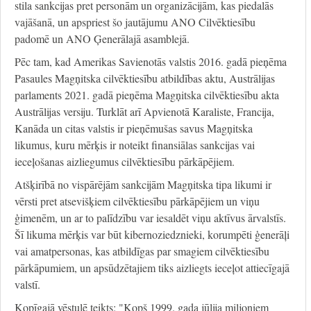
stila sankcijas pret personām un organizācijām, kas piedalās
vajāšanā, un apspriest šo jautājumu ANO Cilvēktiesību
padomē un ANO Ģenerālajā asamblejā.
Pēc tam, kad Amerikas Savienotās valstis 2016. gadā pieņēma
Pasaules Magņitska cilvēktiesību atbildības aktu, Austrālijas
parlaments 2021. gadā pieņēma Magņitska cilvēktiesību akta
Austrālijas versiju. Turklāt arī Apvienotā Karaliste, Francija,
Kanāda un citas valstis ir pieņēmušas savus Magņitska
likumus, kuru mērķis ir noteikt finansiālas sankcijas vai
ieceļošanas aizliegumus cilvēktiesību pārkāpējiem.
Atšķirībā no vispārējām sankcijām Magņitska tipa likumi ir
vērsti pret atsevišķiem cilvēktiesību pārkāpējiem un viņu
ģimenēm, un ar to palīdzību var iesaldēt viņu aktīvus ārvalstīs.
Šī likuma mērķis var būt kibernoziedznieki, korumpēti ģenerāļi
vai amatpersonas, kas atbildīgas par smagiem cilvēktiesību
pārkāpumiem, un apsūdzētajiem tiks aizliegts ieceļot attiecīgajā
valstī.
Kopīgajā vēstulē teikts: "Kopš 1999. gada jūlija miljoniem