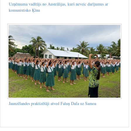
Uzņēmuma vadītājs no Austrālijas, kurš neveic darījumus ar
komunistisko Ķīnu
Jaunzēlandes praktizētāji atved Faluņ Dafa uz Samoa