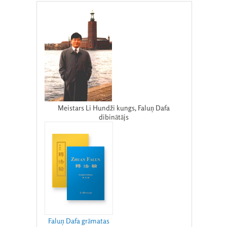
Meistars Li Hundži kungs, Faluņ Dafa
dibinātājs
Faluņ Dafa grāmatas