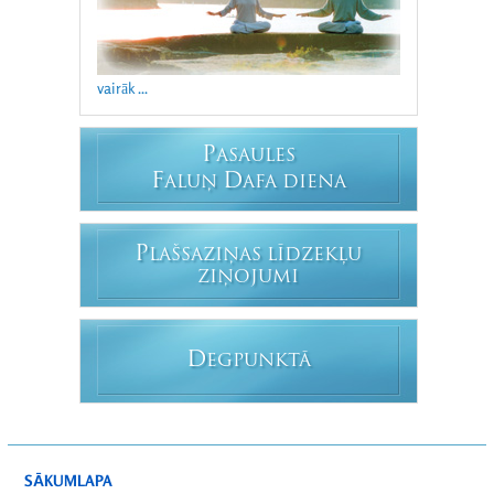
vairāk ...
P
ASAULES
F
D
ALUŅ
AFA DIENA
P
LAŠSAZIŅAS LĪDZEKĻU
ZIŅOJUMI
D
EGPUNKTĀ
SĀKUMLAPA