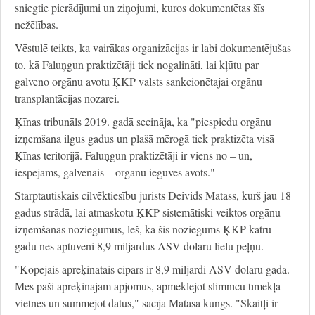
sniegtie pierādījumi un ziņojumi, kuros dokumentētas šīs
nežēlības.
Vēstulē teikts, ka vairākas organizācijas ir labi dokumentējušas
to, kā Faluņgun praktizētāji tiek nogalināti, lai kļūtu par
galveno orgānu avotu ĶKP valsts sankcionētajai orgānu
transplantācijas nozarei.
Ķīnas tribunāls 2019. gadā secināja, ka "piespiedu orgānu
izņemšana ilgus gadus un plašā mērogā tiek praktizēta visā
Ķīnas teritorijā. Faluņgun praktizētāji ir viens no – un,
iespējams, galvenais – orgānu ieguves avots."
Starptautiskais cilvēktiesību jurists Deivids Matass, kurš jau 18
gadus strādā, lai atmaskotu ĶKP sistemātiski veiktos orgānu
izņemšanas noziegumus, lēš, ka šis noziegums ĶKP katru
gadu nes aptuveni 8,9 miljardus ASV dolāru lielu peļņu.
"Kopējais aprēķinātais cipars ir 8,9 miljardi ASV dolāru gadā.
Mēs paši aprēķinājām apjomus, apmeklējot slimnīcu tīmekļa
vietnes un summējot datus," sacīja Matasa kungs. "Skaitļi ir