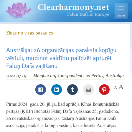
Ziņas no visas pasaules
Austrālija: 26 organizācijas paraksta kopīgu
vēstuli, mudinot valdību palīdzēt apturēt
Faluņ Dafa vajāšanu
2024-07-03
Minghui.org korespondents no Pērtas, Austrālijā
Pirms 2024. gada 20. jūlija, kad apritēja Ķīnas komunistiskās
partijas (ĶKP) īstenotās Faluņ Dafa vajāšanas 25. gadadiena,
26 nevalstiskās organizācijas, tostarp Austrālijas Faluņ Dafa
asociācija, parakstīja kopīgu vēstuli, kas adresēta Austrālijas