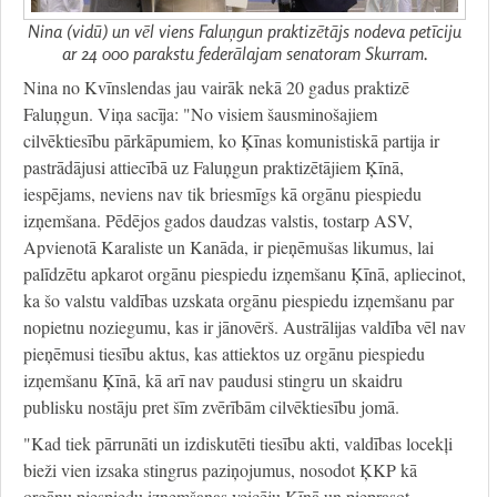
Nina (vidū) un vēl viens Faluņgun praktizētājs nodeva petīciju
ar 24 000 parakstu federālajam senatoram Skurram.
Nina no Kvīnslendas jau vairāk nekā 20 gadus praktizē
Faluņgun. Viņa sacīja: "No visiem šausminošajiem
cilvēktiesību pārkāpumiem, ko Ķīnas komunistiskā partija ir
pastrādājusi attiecībā uz Faluņgun praktizētājiem Ķīnā,
iespējams, neviens nav tik briesmīgs kā orgānu piespiedu
izņemšana. Pēdējos gados daudzas valstis, tostarp ASV,
Apvienotā Karaliste un Kanāda, ir pieņēmušas likumus, lai
palīdzētu apkarot orgānu piespiedu izņemšanu Ķīnā, apliecinot,
ka šo valstu valdības uzskata orgānu piespiedu izņemšanu par
nopietnu noziegumu, kas ir jānovērš. Austrālijas valdība vēl nav
pieņēmusi tiesību aktus, kas attiektos uz orgānu piespiedu
izņemšanu Ķīnā, kā arī nav paudusi stingru un skaidru
publisku nostāju pret šīm zvērībām cilvēktiesību jomā.
"Kad tiek pārrunāti un izdiskutēti tiesību akti, valdības locekļi
bieži vien izsaka stingrus paziņojumus, nosodot ĶKP kā
orgānu piespiedu izņemšanas veicēju Ķīnā un pieprasot