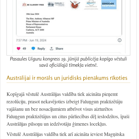
Pasaules Uiguru kongress 19. jūnijā publicēja kopīgo vēstuli
savā oficiālajā tīmekļa vietnē.
Austrālijai ir morāls un juridisks pienākums rīkoties
Kopīgajā vēstulē Austrālijas valdība tiek aicināta pieņemt
rezolūciju, prasot nekavējoties izbeigt Faluņgun praktizētāju
vajāšanu un bez nosacījumiem atbrīvot visus aizturētos
Faluņgun praktizētājus un citus pārliecības dēļ ieslodzītos, īpaši
Austrālijas pilsoņu un iedzīvotāju ģimenes locekļus.
Vēstulē Austrālijas valdība tiek arī aicināta ieviest Magņitska