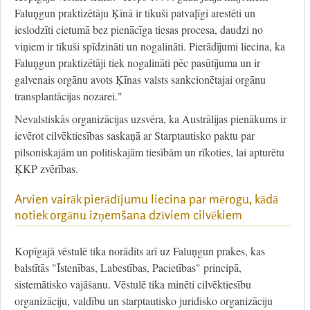
Faluņgun praktizētāju Ķīnā ir tikuši patvaļīgi arestēti un
ieslodzīti cietumā bez pienācīga tiesas procesa, daudzi no
viņiem ir tikuši spīdzināti un nogalināti. Pierādījumi liecina, ka
Faluņgun praktizētāji tiek nogalināti pēc pasūtījuma un ir
galvenais orgānu avots Ķīnas valsts sankcionētajai orgānu
transplantācijas nozarei."
Nevalstiskās organizācijas uzsvēra, ka Austrālijas pienākums ir
ievērot cilvēktiesības saskaņā ar Starptautisko paktu par
pilsoniskajām un politiskajām tiesībām un rīkoties, lai apturētu
ĶKP zvērības.
Arvien vairāk pierādījumu liecina par mērogu, kādā
notiek orgānu izņemšana dzīviem cilvēkiem
Kopīgajā vēstulē tika norādīts arī uz Faluņgun prakes, kas
balstītās "Īstenības, Labestības, Pacietības" principā,
sistemātisko vajāšanu. Vēstulē tika minēti cilvēktiesību
organizāciju, valdību un starptautisko juridisko organizāciju