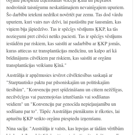
nodrošināt taisnīgumu neskaitāmajiem nevainīgajiem upuriem.
Šo darbību ietekmi nedrīkst novērtēt par zemu. Tas dod vārdu
upuriem, kuri vairs nav dzīvi, lai pastāstītu par šausmām, kas
viņiem bija jāpiedzīvo. Tas ir spēcīgs vēstījums ĶKP, ka tās
noziegumi pret cilvēci netiks paciesti. Tas ir spēcīgs vēstījums
iestādēm par riskiem, kas saistīti ar sadarbību ar ĶKP jomās,
kuras attiecas uz transplantācijas medicīnu, un kalpo arī kā
brīdinājums cilvēkiem par riskiem, kas saistīti ar orgānu
transplantācijas veikšanu Ķīnā."
Austrālija ir apņēmusies ievērot cilvēktiesības saskaņā ar
"Starptautisko paktu par pilsoniskajām un politiskajām
tiesībām", "Konvenciju pret spīdzināšanu un citiem nežēlīgas,
necilvēcīgas vai pazemojošas izturēšanās vai sodīšanas
veidiem" un "Konvenciju par genocīda nepieļaujamību un
sodīšanu par to". Tāpēc Austrālijas pienākums ir rīkoties, lai
apturētu ĶKP veikto orgānu piespiedu izņemšanu.
Nina sacīja: "Austrālija ir valsts, kas lepojas ar tādām vērtībām