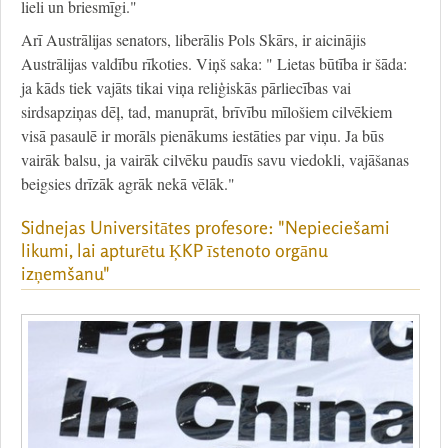
lieli un briesmīgi."
Arī Austrālijas senators, liberālis Pols Skārs, ir aicinājis
Austrālijas valdību rīkoties. Viņš saka: " Lietas būtība ir šāda:
ja kāds tiek vajāts tikai viņa reliģiskās pārliecības vai
sirdsapziņas dēļ, tad, manuprāt, brīvību mīlošiem cilvēkiem
visā pasaulē ir morāls pienākums iestāties par viņu. Ja būs
vairāk balsu, ja vairāk cilvēku paudīs savu viedokli, vajāšanas
beigsies drīzāk agrāk nekā vēlāk."
Sidnejas Universitātes profesore: "Nepieciešami
likumi, lai apturētu ĶKP īstenoto orgānu
izņemšanu"