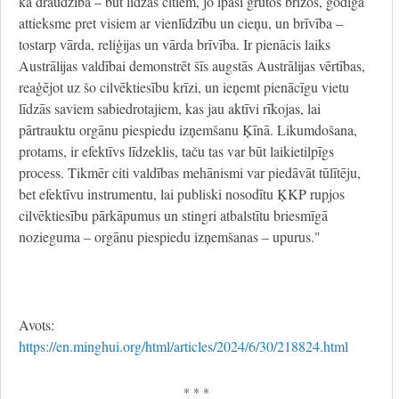
kā draudzība – būt līdzās citiem, jo īpaši grūtos brīžos, godīga
attieksme pret visiem ar vienlīdzību un cieņu, un brīvība –
tostarp vārda, reliģijas un vārda brīvība. Ir pienācis laiks
Austrālijas valdībai demonstrēt šīs augstās Austrālijas vērtības,
reaģējot uz šo cilvēktiesību krīzi, un ieņemt pienācīgu vietu
līdzās saviem sabiedrotajiem, kas jau aktīvi rīkojas, lai
pārtrauktu orgānu piespiedu izņemšanu Ķīnā. Likumdošana,
protams, ir efektīvs līdzeklis, taču tas var būt laikietilpīgs
process. Tikmēr citi valdības mehānismi var piedāvāt tūlītēju,
bet efektīvu instrumentu, lai publiski nosodītu ĶKP rupjos
cilvēktiesību pārkāpumus un stingri atbalstītu briesmīgā
nozieguma – orgānu piespiedu izņemšanas – upurus."
Avots:
https://en.minghui.org/html/articles/2024/6/30/218824.html
* * *