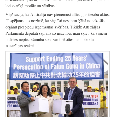
ļoti svarīgā morāle un vērtības."
Viņš sacīja, ka Austrālija nav pieņēmusi attiecīgus tiesību aktus:
"Iespējams, tas nozīmē, ka viņi īsti nesaprot Ķīnā notiekošās
orgānu piespiedu izņemšanas zvērības. Tiklīdz Austrālijas
Parlamenta deputāti sapratīs šo nežēlību, man šķiet, ka viņiem
radīsies nepieciešamība steidzami rīkoties, lai noteiktu
Austrālijas reakciju."