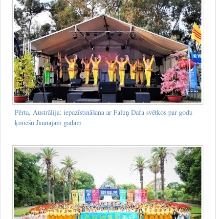
Pērta, Austrālija: iepazīstināšana ar Faluņ Dafa svētkos par godu
ķīniešu Jaunajam gadam