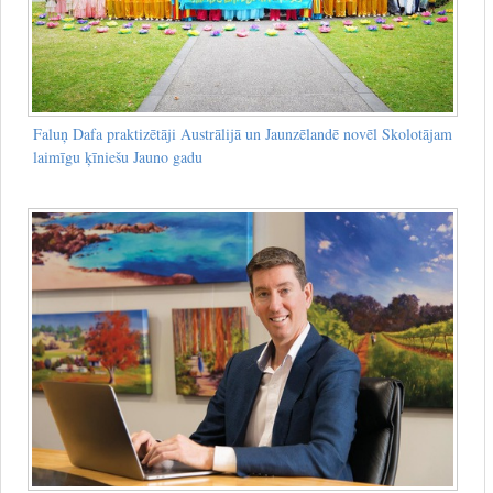
Faluņ Dafa praktizētāji Austrālijā un Jaunzēlandē novēl Skolotājam
laimīgu ķīniešu Jauno gadu