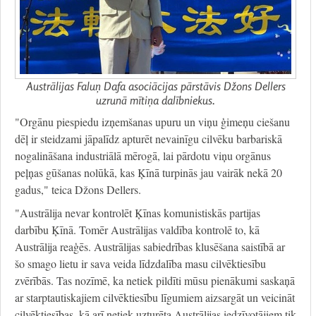
Austrālijas Faluņ Dafa asociācijas pārstāvis Džons Dellers
uzrunā mītiņa dalībniekus.
"Orgānu piespiedu izņemšanas upuru un viņu ģimeņu ciešanu
dēļ ir steidzami jāpalīdz apturēt nevainīgu cilvēku barbariskā
nogalināšana industriālā mērogā, lai pārdotu viņu orgānus
peļņas gūšanas nolūkā, kas Ķīnā turpinās jau vairāk nekā 20
gadus," teica Džons Dellers.
"Austrālija nevar kontrolēt Ķīnas komunistiskās partijas
darbību Ķīnā. Tomēr Austrālijas valdība kontrolē to, kā
Austrālija reaģēs. Austrālijas sabiedrības klusēšana saistībā ar
šo smago lietu ir sava veida līdzdalība masu cilvēktiesību
zvērībās. Tas nozīmē, ka netiek pildīti mūsu pienākumi saskaņā
ar starptautiskajiem cilvēktiesību līgumiem aizsargāt un veicināt
cilvēktiesības, kā arī netiek uzturēta Austrālijas iedzīvotājiem tik