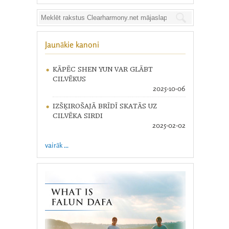
Jaunākie kanoni
KĀPĒC SHEN YUN VAR GLĀBT
CILVĒKUS
2025-10-06
IZŠĶIROŠAJĀ BRĪDĪ SKATĀS UZ
CILVĒKA SIRDI
2025-02-02
vairāk ...