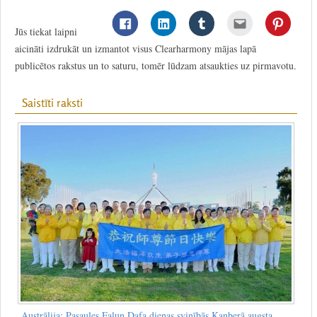
Jūs tiekat laipni
aicināti izdrukāt un izmantot visus Clearharmony mājas lapā
publicētos rakstus un to saturu, tomēr lūdzam atsaukties uz pirmavotu.
Saistīti raksti
Austrālija: Pasaules Faluņ Dafa dienas svinībās Kanberā augsta