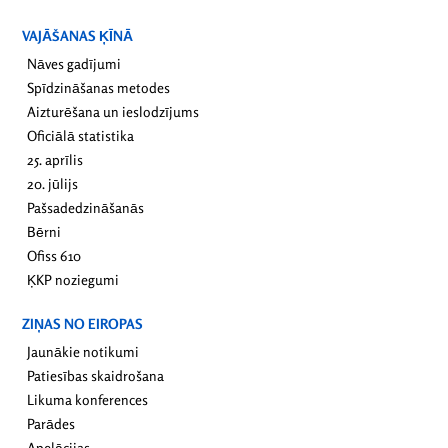
VAJĀŠANAS ĶĪNĀ
Nāves gadījumi
Spīdzināšanas metodes
Aizturēšana un ieslodzījums
Oficiālā statistika
25. aprīlis
20. jūlijs
Pašsadedzināšanās
Bērni
Ofiss 610
ĶKP noziegumi
ZIŅAS NO EIROPAS
Jaunākie notikumi
Patiesības skaidrošana
Likuma konferences
Parādes
Apelācijas