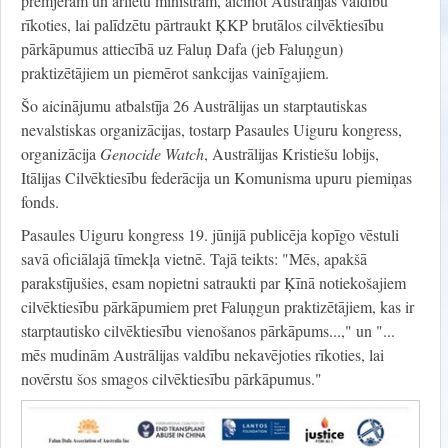
premjeram un ārlietu ministram, aicinot Austrālijas valdību
rīkoties, lai palīdzētu pārtraukt ĶKP brutālos cilvēktiesību
pārkāpumus attiecībā uz Faluņ Dafa (jeb Faluņgun)
praktizētājiem un piemērot sankcijas vainīgajiem.
Šo aicinājumu atbalstīja 26 Austrālijas un starptautiskas
nevalstiskas organizācijas, tostarp Pasaules Uiguru kongress,
organizācija
Genocide Watch
, Austrālijas Kristiešu lobijs,
Itālijas Cilvēktiesību federācija un Komunisma upuru piemiņas
fonds.
Pasaules Uiguru kongress 19. jūnijā publicēja kopīgo vēstuli
savā oficiālajā tīmekļa vietnē. Tajā teikts: "Mēs, apakšā
parakstījušies, esam nopietni satraukti par Ķīnā notiekošajiem
cilvēktiesību pārkāpumiem pret Faluņgun praktizētājiem, kas ir
starptautisko cilvēktiesību vienošanos pārkāpums...," un "...
mēs mudinām Austrālijas valdību nekavējoties rīkoties, lai
novērstu šos smagos cilvēktiesību pārkāpumus."