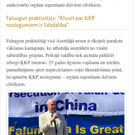
sankcionēto orgānu izņemšanu dzīviem cilvēkiem.
Faluņgun praktizētājs: "Klusēt par ĶKP
noziegumiem ir līdzdalība"
Faluņgun praktizētāji visā Austrālijā nesen ir rīkojuši parakstu
vākšanas kamapaņu, ko atbalstīja austrālieši no visām
sabiedrības grupām. Petīcijā valdība tiek aicināta palīdzēt
izbeigt ĶKP īstenoto, 25 gadus ilgstošo vajāšanu un izteikts
pamudinājums spert nepieciešamos soļus likumdošanas jomā,
lai apturētu ĶKP noziegumu – orgānu izņemšanu dzīviem
cilvēkiem.