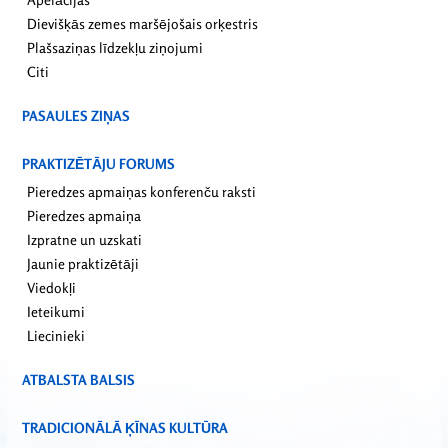
Dievišķās zemes maršējošais orķestris
Plašsaziņas līdzekļu ziņojumi
Citi
PASAULES ZIŅAS
PRAKTIZĒTĀJU FORUMS
Pieredzes apmaiņas konferenču raksti
Pieredzes apmaiņa
Izpratne un uzskati
Jaunie praktizētāji
Viedokļi
Ieteikumi
Liecinieki
ATBALSTA BALSIS
TRADICIONĀLĀ ĶĪNAS KULTŪRA