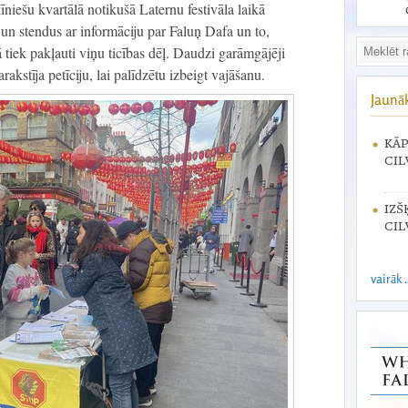
niešu kvartālā notikušā Laternu festivāla laikā
u un stendus ar informāciju par Faluņ Dafa un to,
ā tiek pakļauti viņu ticības dēļ. Daudzi garāmgājēji
akstīja petīciju, lai palīdzētu izbeigt vajāšanu.
Jaunā
KĀP
CIL
IZŠ
CIL
vairāk .