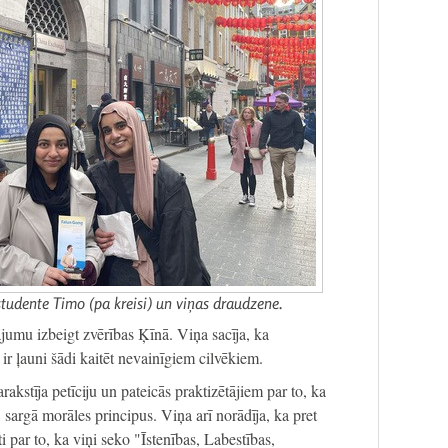
studente Timo (pa kreisi) un viņas draudzene.
ājumu izbeigt zvērības Ķīnā. Viņa sacīja, ka
 ir ļauni šādi kaitēt nevainīgiem cilvēkiem.
akstīja petīciju un pateicās praktizētājiem par to, ka
, sargā morāles principus. Viņa arī norādīja, ka pret
ti par to, ka viņi seko "Īstenības, Labestības,