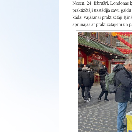
Nesen, 24. februārī, Londonas ķī
praktizētāji uzstādīja savu gald
kādai vajāšanai praktizētāji Ķīn
aprunājās ar praktizētājiem un par