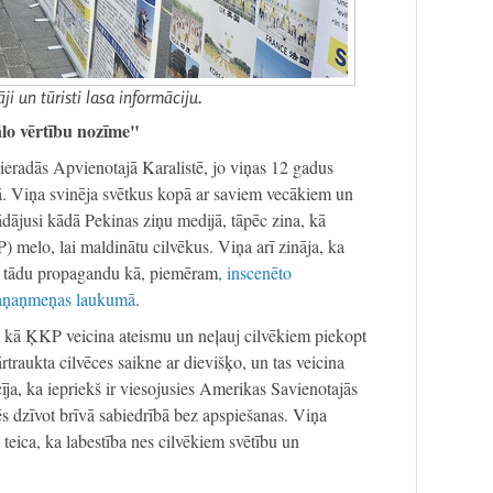
āji un tūristi lasa informāciju.
ālo vērtību nozīme"
eradās Apvienotajā Karalistē, jo viņas 12 gadus
jā. Viņa svinēja svētkus kopā ar saviem vecākiem un
rādājusi kādā Pekinas ziņu medijā, tāpēc zina, kā
 melo, lai maldinātu cilvēkus. Viņa arī zināja, ka
r tādu propagandu kā, piemēram
, inscenēto
iaņaņmeņas laukumā
.
i, kā ĶKP veicina ateismu un neļauj cilvēkiem piekopt
rtraukta cilvēces saikne ar dievišķo, un tas veicina
cīja, ka iepriekš ir viesojusies Amerikas Savienotajās
rēs dzīvot brīvā sabiedrībā bez apspiešanas. Viņa
n teica, ka labestība nes cilvēkiem svētību un