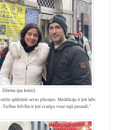
Džema (pa kreisi).
varētu spīdzināt savus pilsoņus. Meditācija ir ļoti labs
 Ticības brīvība ir ļoti svarīga visur šajā pasaulē,"