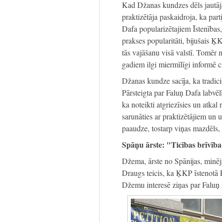
Kad Džanas kundzes dēls jautāj
praktizētāja paskaidroja, ka part
Dafa popularizētajiem Īstenības,
prakses popularitāti, bijušais 
tās vajāšanu visā valstī. Tomēr 
gadiem ilgi miermīlīgi informē c
Džanas kundze sacīja, ka tradicio
Pārsteigta par Faluņ Dafa labvēlī
ka noteikti atgriezīsies un atkal
sarunāties ar praktizētājiem un 
paaudze, tostarp viņas mazdēls, 
Spāņu ārste: "Ticības brīvība 
Džema, ārste no Spānijas, minēj
Draugs teicis, ka ĶKP īstenotā F
Džemu interesē ziņas par Faluņ