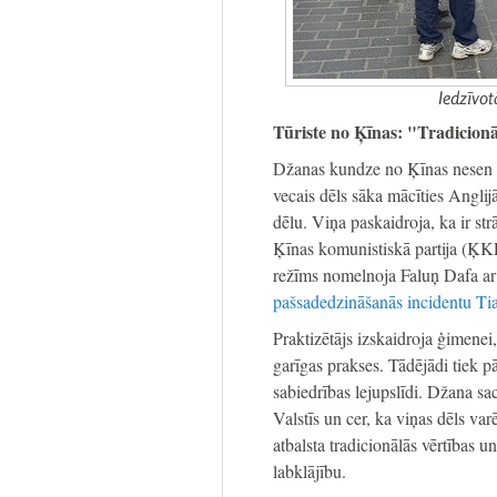
Iedzīvot
Tūriste no Ķīnas: "Tradicion
Džanas kundze no Ķīnas nesen i
vecais dēls sāka mācīties Angli
dēlu. Viņa paskaidroja, ka ir st
Ķīnas komunistiskā partija (ĶKP)
režīms nomelnoja Faluņ Dafa a
pašsadedzināšanās incidentu T
Praktizētājs izskaidroja ģimene
garīgas prakses. Tādējādi tiek pā
sabiedrības lejupslīdi. Džana sa
Valstīs un cer, ka viņas dēls va
atbalsta tradicionālās vērtības u
labklājību.