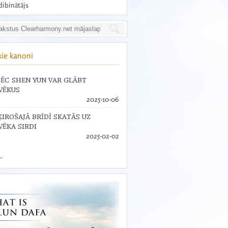
dibinātājs
kie kanoni
ĒC SHEN YUN VAR GLĀBT
VĒKUS
2025-10-06
ĶIROŠAJĀ BRĪDĪ SKATĀS UZ
VĒKA SIRDI
2025-02-02
..