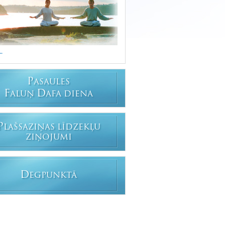
..
P
ASAULES
F
D
ALUŅ
AFA DIENA
P
LAŠSAZIŅAS LĪDZEKĻU
ZIŅOJUMI
D
EGPUNKTĀ