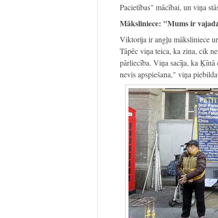
Pacietības" mācībai, un viņa stās
Māksliniece: "Mums ir vajadzī
Viktorija ir angļu māksliniece un
Tāpēc viņa teica, ka zina, cik n
pārliecība. Viņa sacīja, ka Ķīnā
nevis apspiešana," viņa piebilda