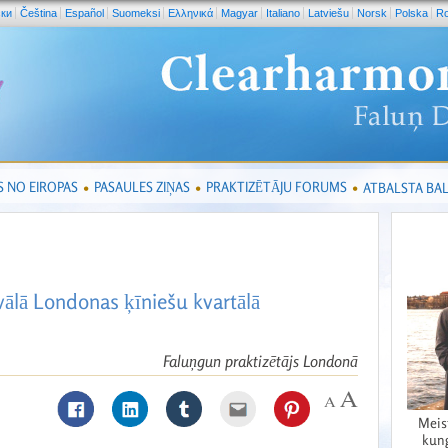
ски
Čeština
Español
Suomeksi
Ελληνικά
Magyar
Italiano
Latviešu
Norsk
Polska
R
S NO EIROPAS
PASAULES ZIŅAS
PRAKTIZĒTĀJU FORUMS
ATBALSTA BAL
vālā Londonas ķīniešu kvartālā
Faluņgun praktizētājs Londonā
Meis
kung