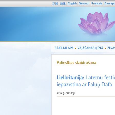
English
Deutsch
Français
Българ
正體
简体
SĀKUMLAPA
VAJĀŠANAS ĶĪNĀ
ZIŅA
Patiesības skaidrošana
Lielbritānija:
Laternu festi
iepazīstina ar Faluņ Dafa
2024-02-29