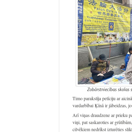
Zobārstniecības skolas 
Timo parakstīja petīciju ar aicin
vardarbībai Ķīnā ir jābeidzas, jo
Arī viņas draudzene ar prieku par
viņi, pat saskaroties ar grūtībām
cilvēkiem nedrīkst izturēties slik