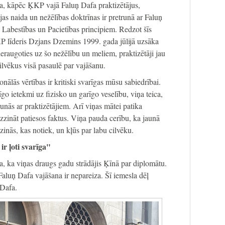
a, kāpēc ĶKP vajā Faluņ Dafa praktizētājus,
ijas naida un nežēlības doktrīnas ir pretrunā ar Faluņ
 Labestības un Pacietības principiem. Redzot šīs
ĶKP līderis Dzjans Dzemins 1999. gada jūlijā uzsāka
neraugoties uz šo nežēlību un meliem, praktizētāji jau
ilvēkus visā pasaulē par vajāšanu.
nālās vērtības ir kritiski svarīgas mūsu sabiedrībai.
go ietekmi uz fizisko un garīgo veselību, viņa teica,
 runās ar praktizētājiem. Arī viņas mātei patika
uzzināt patiesos faktus. Viņa pauda cerību, ka jaunā
zinās, kas notiek, un kļūs par labu cilvēku.
ir ļoti svarīga"
a, ka viņas draugs gadu strādājis Ķīnā par diplomātu.
aluņ Dafa vajāšana ir nepareiza. Šī iemesla dēļ
 Dafa.