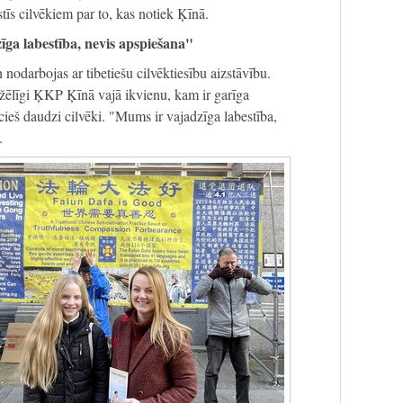
tīs cilvēkiem par to, kas notiek Ķīnā.
ga labestība, nevis apspiešana"
 nodarbojas ar tibetiešu cilvēktiesību aizstāvību.
ežēlīgi ĶKP Ķīnā vajā ikvienu, kam ir garīga
 cieš daudzi cilvēki. "Mums ir vajadzīga labestība,
.