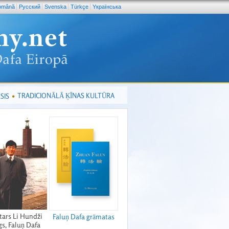
omână
Pусский
Svenska
Türkçe
Yкраїнська
TRADICIONĀLĀ ĶĪNAS KULTŪRA
SIS
tars Li Hundži
Faluņ Dafa grāmatas
s, Faluņ Dafa