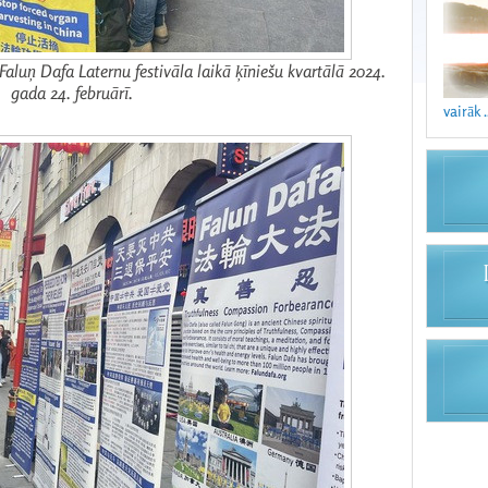
 Faluņ Dafa Laternu festivāla laikā ķīniešu kvartālā 2024.
gada 24. februārī.
vairāk .