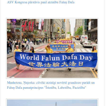
ASV Kongresa pārstāvis pauž atzinību Faluņ Dafa
Manhetena, Ņujorka: cilvēki atzinīgi novērtē grandiozo parādi un
Faluņ Dafa pamatprincipus "Īstenība, Labestība, Pacietība"