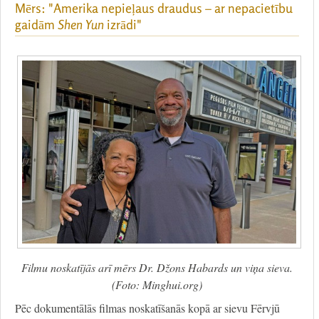
Mērs: "Amerika nepieļaus draudus – ar nepacietību
gaidām
Shen Yun
izrādi"
Filmu noskatījās arī mērs Dr. Džons Habards un viņa sieva.
(Foto: Minghui.org)
Pēc dokumentālās filmas noskatīšanās kopā ar sievu Fērvjū