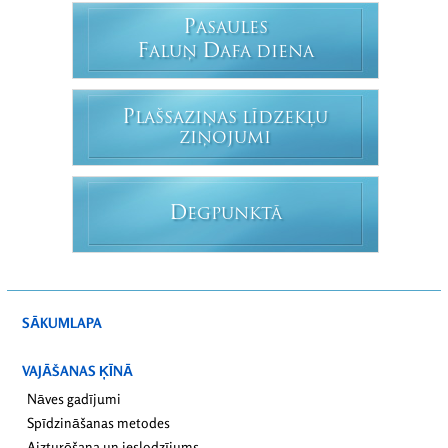
P
ASAULES
F
D
ALUŅ
AFA DIENA
P
LAŠSAZIŅAS LĪDZEKĻU
ZIŅOJUMI
D
EGPUNKTĀ
SĀKUMLAPA
VAJĀŠANAS ĶĪNĀ
Nāves gadījumi
Spīdzināšanas metodes
Aizturēšana un ieslodzījums