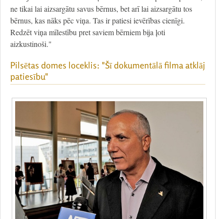
ne tikai lai aizsargātu savus bērnus, bet arī lai aizsargātu tos
bērnus, kas nāks pēc viņa. Tas ir patiesi ievērības cienīgi.
Redzēt viņa mīlestību pret saviem bērniem bija ļoti
aizkustinoši."
Pilsētas domes loceklis: "Šī dokumentālā filma atklāj
patiesību"