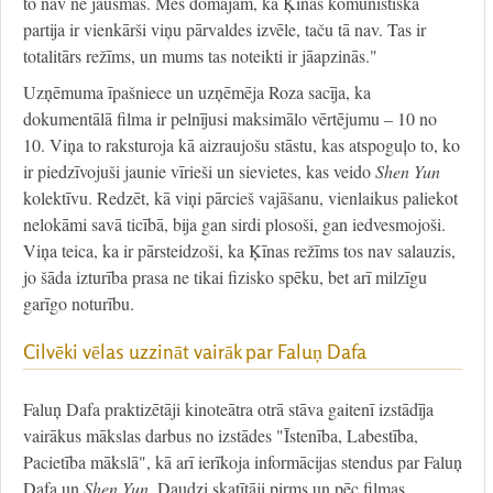
to nav ne jausmas. Mēs domājam, ka Ķīnas komunistiskā
partija ir vienkārši viņu pārvaldes izvēle, taču tā nav. Tas ir
totalitārs režīms, un mums tas noteikti ir jāapzinās."
Uzņēmuma īpašniece un uzņēmēja Roza sacīja, ka
dokumentālā filma ir pelnījusi maksimālo vērtējumu – 10 no
10. Viņa to raksturoja kā aizraujošu stāstu, kas atspoguļo to, ko
ir piedzīvojuši jaunie vīrieši un sievietes, kas veido
Shen Yun
kolektīvu. Redzēt, kā viņi pārcieš vajāšanu, vienlaikus paliekot
nelokāmi savā ticībā, bija gan sirdi plosoši, gan iedvesmojoši.
Viņa teica, ka ir pārsteidzoši, ka Ķīnas režīms tos nav salauzis,
jo šāda izturība prasa ne tikai fizisko spēku, bet arī milzīgu
garīgo noturību.
Cilvēki vēlas uzzināt vairāk par Faluņ Dafa
Faluņ Dafa praktizētāji kinoteātra otrā stāva gaitenī izstādīja
vairākus mākslas darbus no izstādes "Īstenība, Labestība,
Pacietība mākslā", kā arī ierīkoja informācijas stendus par Faluņ
Dafa un
Shen Yun
. Daudzi skatītāji pirms un pēc filmas