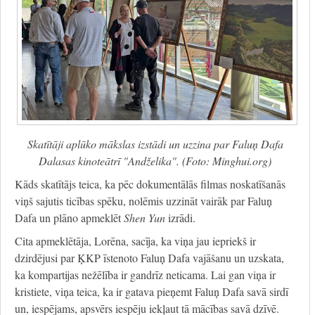
Skatītāji aplūko mākslas izstādi un uzzina par Faluņ Dafa
Dalasas kinoteātrī "Andželika". (Foto: Minghui.org)
Kāds skatītājs teica, ka pēc dokumentālās filmas noskatīšanās
viņš sajutis ticības spēku, nolēmis uzzināt vairāk par Faluņ
Dafa un plāno apmeklēt
Shen Yun
izrādi.
Cita apmeklētāja, Lorēna, sacīja, ka viņa jau iepriekš ir
dzirdējusi par ĶKP īstenoto Faluņ Dafa vajāšanu un uzskata,
ka kompartijas nežēlība ir gandrīz neticama. Lai gan viņa ir
kristiete, viņa teica, ka ir gatava pieņemt Faluņ Dafa savā sirdī
un, iespējams, apsvērs iespēju iekļaut tā mācības savā dzīvē.