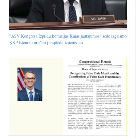
"ASV Kongresa Izpildu komisijas Ķīnas jautājumos" sēdē izgaismo
ĶKP īstenoto orgānu piespiedu izņemšanu