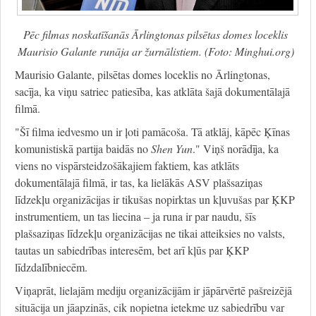
Pēc filmas noskatīšanās Ārlingtonas pilsētas domes loceklis
Maurisio Galante runāja ar žurnālistiem. (Foto: Minghui.org)
Maurisio Galante, pilsētas domes loceklis no Ārlingtonas,
sacīja, ka viņu satriec patiesība, kas atklāta šajā dokumentālajā
filmā.
"Šī filma iedvesmo un ir ļoti pamācoša. Tā atklāj, kāpēc Ķīnas
komunistiskā partija baidās no
Shen Yun
." Viņš norādīja, ka
viens no vispārsteidzošākajiem faktiem, kas atklāts
dokumentālajā filmā, ir tas, ka lielākās ASV plašsaziņas
līdzekļu organizācijas ir tikušas nopirktas un kļuvušas par ĶKP
instrumentiem, un tas liecina – ja runa ir par naudu, šīs
plašsaziņas līdzekļu organizācijas ne tikai atteiksies no valsts,
tautas un sabiedrības interesēm, bet arī kļūs par ĶKP
līdzdalībniecēm.
Viņaprāt, lielajām mediju organizācijām ir jāpārvērtē pašreizējā
situācija un jāapzinās, cik nopietna ietekme uz sabiedrību var