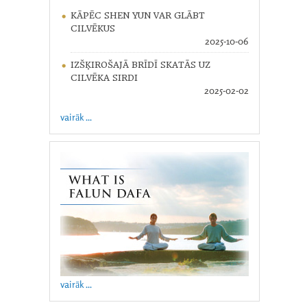
KĀPĒC SHEN YUN VAR GLĀBT
CILVĒKUS
2025-10-06
IZŠĶIROŠAJĀ BRĪDĪ SKATĀS UZ
CILVĒKA SIRDI
2025-02-02
vairāk ...
vairāk ...