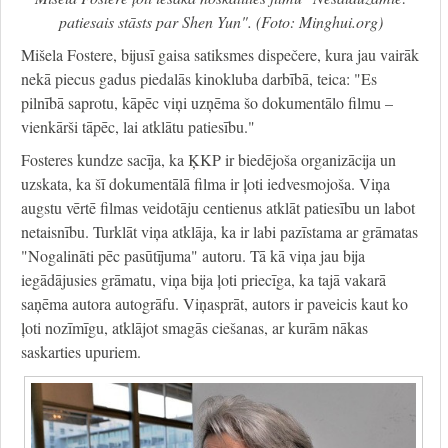
patiesais stāsts par Shen Yun". (Foto: Minghui.org)
Mišela Fostere, bijusī gaisa satiksmes dispečere, kura jau vairāk
nekā piecus gadus piedalās kinokluba darbībā, teica: "Es
pilnībā saprotu, kāpēc viņi uzņēma šo dokumentālo filmu –
vienkārši tāpēc, lai atklātu patiesību."
Fosteres kundze sacīja, ka ĶKP ir biedējoša organizācija un
uzskata, ka šī dokumentālā filma ir ļoti iedvesmojoša. Viņa
augstu vērtē filmas veidotāju centienus atklāt patiesību un labot
netaisnību. Turklāt viņa atklāja, ka ir labi pazīstama ar grāmatas
"Nogalināti pēc pasūtījuma" autoru. Tā kā viņa jau bija
iegādājusies grāmatu, viņa bija ļoti priecīga, ka tajā vakarā
saņēma autora autogrāfu. Viņasprāt, autors ir paveicis kaut ko
ļoti nozīmīgu, atklājot smagās ciešanas, ar kurām nākas
saskarties upuriem.