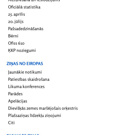
Oficiālā statistika
25. aprīlis
20. jūlijs
Pašsadedzināšanās
Bērni
Ofiss 610
ĶKP noziegumi
ZIŅAS NO EIROPAS
Jaunākie notikumi
Patiesības skaidrošana
Likuma konferences
Parādes
Apelācijas
Dievišķās zemes maršējošais orķestris
Plašsaziņas līdzekļu ziņojumi
Citi