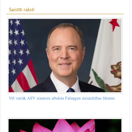
Saistīti raksti
Vēl vairāk ASV senatoru atbalsta Faluņgun aizsardzības likumu