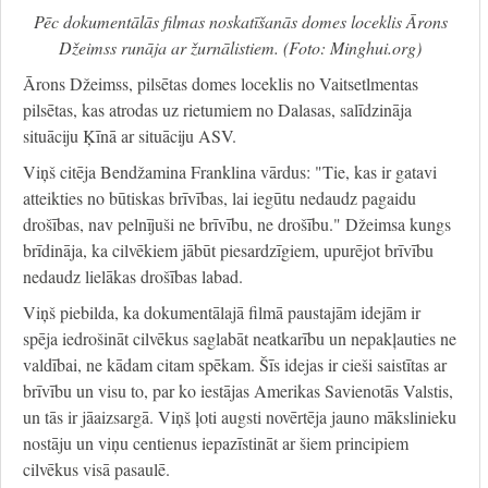
Pēc dokumentālās filmas noskatīšanās domes loceklis Ārons
Džeimss runāja ar žurnālistiem. (Foto: Minghui.org)
Ārons Džeimss, pilsētas domes loceklis no Vaitsetlmentas
pilsētas, kas atrodas uz rietumiem no Dalasas, salīdzināja
situāciju Ķīnā ar situāciju ASV.
Viņš citēja Bendžamina Franklina vārdus: "Tie, kas ir gatavi
atteikties no būtiskas brīvības, lai iegūtu nedaudz pagaidu
drošības, nav pelnījuši ne brīvību, ne drošību." Džeimsa kungs
brīdināja, ka cilvēkiem jābūt piesardzīgiem, upurējot brīvību
nedaudz lielākas drošības labad.
Viņš piebilda, ka dokumentālajā filmā paustajām idejām ir
spēja iedrošināt cilvēkus saglabāt neatkarību un nepakļauties ne
valdībai, ne kādam citam spēkam. Šīs idejas ir cieši saistītas ar
brīvību un visu to, par ko iestājas Amerikas Savienotās Valstis,
un tās ir jāaizsargā. Viņš ļoti augsti novērtēja jauno mākslinieku
nostāju un viņu centienus iepazīstināt ar šiem principiem
cilvēkus visā pasaulē.