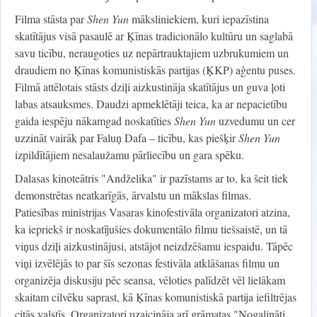
Filma stāsta par
Shen Yun
māksliniekiem, kuri iepazīstina
skatītājus visā pasaulē ar Ķīnas tradicionālo kultūru un saglabā
savu ticību, neraugoties uz nepārtrauktajiem uzbrukumiem un
draudiem no Ķīnas komunistiskās partijas (ĶKP) aģentu puses.
Filmā attēlotais stāsts dziļi aizkustināja skatītājus un guva ļoti
labas atsauksmes. Daudzi apmeklētāji teica, ka ar nepacietību
gaida iespēju nākamgad noskatīties
Shen Yun
uzvedumu un cer
uzzināt vairāk par Faluņ Dafa – ticību, kas piešķir
Shen Yun
izpildītājiem nesalaužamu pārliecību un gara spēku.
Dalasas kinoteātris "Andželika" ir pazīstams ar to, ka šeit tiek
demonstrētas neatkarīgās, ārvalstu un mākslas filmas.
Patiesības ministrijas Vasaras kinofestivāla organizatori atzina,
ka iepriekš ir noskatījušies dokumentālo filmu tiešsaistē, un tā
viņus dziļi aizkustinājusi, atstājot neizdzēšamu iespaidu. Tāpēc
viņi izvēlējās to par šīs sezonas festivāla atklāšanas filmu un
organizēja diskusiju pēc seansa, vēloties palīdzēt vēl lielākam
skaitam cilvēku saprast, kā Ķīnas komunistiskā partija iefiltrējas
citās valstīs. Organizatori uzaicināja arī grāmatas "Nogalināti