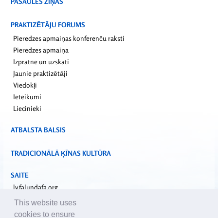
PASAULES ZIŅAS
PRAKTIZĒTĀJU FORUMS
Pieredzes apmaiņas konferenču raksti
Pieredzes apmaiņa
Izpratne un uzskati
Jaunie praktizētāji
Viedokļi
Ieteikumi
Liecinieki
ATBALSTA BALSIS
TRADICIONĀLĀ ĶĪNAS KULTŪRA
SAITE
lv.falundafa.org
faluninfo.net
This website uses
minghui.org
cookies to ensure