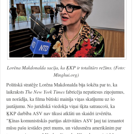
Lorēna Makdonalda sacīja, ka ĶKP ir totalitārs režīms. (Foto:
Minghui.org)
Politiskā stratēģe Lorēna Makdonalda bija šokēta par to, ka
laikraksts
The New York Times
fabricēja nepatiesus ziņojumus,
un norādīja, ka filma būtiski mainīja viņas skatījumu uz šo
jautājumu. No juridiskā viedokļa viņai šķita satraucoši, ka
ĶKP darbība ASV nav tikusi atklāti un skaidri izvērtēta.
"Ķīnas komunistiskās partijas aktivitātes ASV ļauj tai izmantot
mūsu pašu iestādes pret mums, un vidusmēra amerikānim par