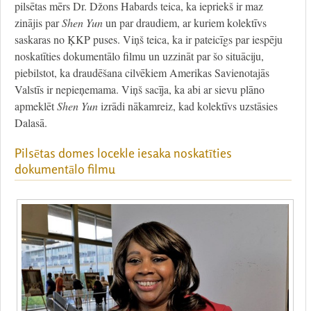
pilsētas mērs Dr. Džons Habards teica, ka iepriekš ir maz
zinājis par
Shen Yun
un par draudiem, ar kuriem kolektīvs
saskaras no ĶKP puses. Viņš teica, ka ir pateicīgs par iespēju
noskatīties dokumentālo filmu un uzzināt par šo situāciju,
piebilstot, ka draudēšana cilvēkiem Amerikas Savienotajās
Valstīs ir nepieņemama. Viņš sacīja, ka abi ar sievu plāno
apmeklēt
Shen Yun
izrādi nākamreiz, kad kolektīvs uzstāsies
Dalasā.
Pilsētas domes locekle iesaka noskatīties
dokumentālo filmu