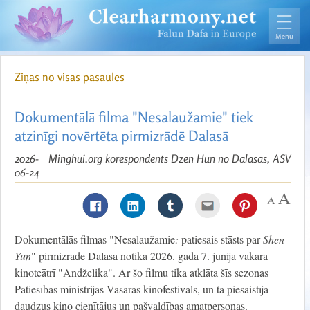
Ziņas no visas pasaules
Dokumentālā filma "Nesalaužamie" tiek
atzinīgi novērtēta pirmizrādē Dalasā
2026-
Minghui.org korespondents Dzen Hun no Dalasas, ASV
06-24
Dokumentālās filmas "Nesalaužamie
:
patiesais stāsts par
Shen
Yun
" pirmizrāde Dalasā notika 2026. gada 7. jūnija vakarā
kinoteātrī "Andželika". Ar šo filmu tika atklāta šīs sezonas
Patiesības ministrijas Vasaras kinofestivāls, un tā piesaistīja
daudzus kino cienītājus un pašvaldības amatpersonas.