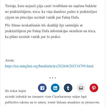
Treisija, kura nejauši gāja cauri vestibilam un saņēma bukletu
no praktizētājiem, teica, ka viņa daudzus gadus ir praktizējusi
cjigun un priecājas uzzināt vairāk par Faluņ Dafa.
Pēc filmas noskatīšanās trīs skatītāji ilgi sarunājās ar
praktizētājiem pie Faluņ Dafa informācijas stendiem un teica,
ka plāno uzzināt vairāk par šo praksi.
Avots:
https://en.minghui.org/html/articles/2026/6/20/234799.html
* * *
Jūs tiekat laipni
aicināti izdrukāt un izmantot visus Clearharmony mājas lapā
publicētos rakstus un to saturu, tomēr lūdzam atsaukties uz pirmavotu.