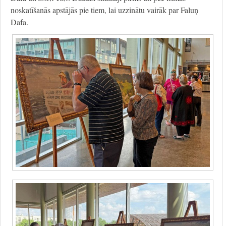
noskatīšanās apstājās pie tiem, lai uzzinātu vairāk par Faluņ
Dafa.