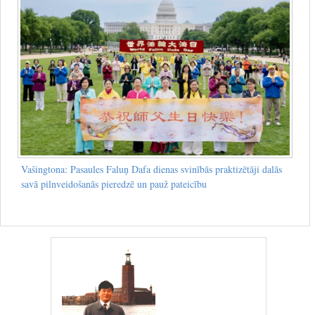
Vašingtona: Pasaules Faluņ Dafa dienas svinībās praktizētāji dalās
savā pilnveidošanās pieredzē un pauž pateicību