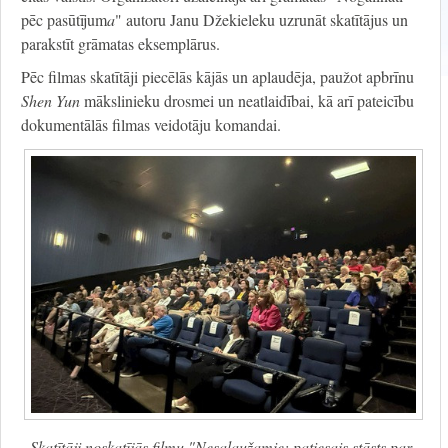
pēc pasūtījum
a
" autoru Janu Džekieleku uzrunāt skatītājus un
parakstīt grāmatas eksemplārus.
Pēc filmas skatītāji piecēlās kājās un aplaudēja, paužot apbrīnu
Shen Yun
mākslinieku drosmei un neatlaidībai, kā arī pateicību
dokumentālās filmas veidotāju komandai.
Skatītāji noskatījās filmu "Nesalaužamie: patiesais stāsts par