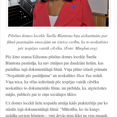
Pilsētas domes locekle Šnella Blantona bija aizkustināta par
filmā paustajām emocijām un izteica cerību, ka to noskatīsies
pēc iespējas vairāk cilvēku. (Foto: Minghui.org)
Pēc kino seansa Edisonas pilsētas domes locekle Šnella
Blantona pastāstīja, ka nav zinājusi par daudzām lietām, kas
parādītas šajā dokumentālajā filmā. Viņa plāno izlasīt grāmatu
"Nogalināti pēc pasūtījuma" un noskatīties
Shen Yun
izrādi.
Viņa teica, ka vēlas iedrošināt pēc iespējas vairāk cilvēku
noskatīties šo dokumentālo filmu, un piebilda, ka, atgriežoties
mājās, publicēs par to ziņu sociālajos tīklos.
Uz domes locekli lielu iespaidu atstāja kāds praktizētājs par ko
stāstīts šajā dokumentālajā filmā: "Mīlestība, ko šis kungs
izrādīja saviem bērniem – viņš devās tiem līdzi pa visu pasauli,