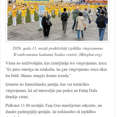
2026. gada 11. maijā praktizētāji izpildīja vingrojumus
Kvanhvamuna laukumā Seulas centrā. (Minghui.org)
Viena no iedzīvotājām, kas izmēģināja šos vingrojumus, teica:
"Es jutos mierīga un relaksēta, lai gan vingrojumus veicu tikai
īsu brīdi. Manas smagās domas izzuda."
Ģimene no Jaunzēlandes jautāja, kur var iemācīties
vingrojumus, kā arī interesējās par praksi un Faluņ Dafa
tīmekļa vietni.
Pulksten 11.00 uzstājās Tiaņ Guo maršējošais orķestris, un
daudzi garāmgājēji apstājās, lai noklausītos tā izpildītos