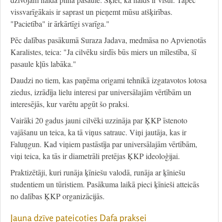
vissvarīgākais ir saprast un pieņemt mūsu atšķirības.
"Pacietība" ir ārkārtīgi svarīga."
Pēc dalības pasākumā Suraza Jadava, medmāsa no Apvienotās
Karalistes, teica: "Ja cilvēku sirdīs būs miers un mīlestība, šī
pasaule kļūs labāka."
Daudzi no tiem, kas paņēma origami tehnikā izgatavotos lotosa
ziedus, izrādīja lielu interesi par universālajām vērtībām un
interesējās, kur varētu apgūt šo praksi.
Vairāki 20 gadus jauni cilvēki uzzināja par ĶKP īstenoto
vajāšanu un teica, ka tā viņus satrauc. Viņi jautāja, kas ir
Faluņgun. Kad viņiem pastāstīja par universālajām vērtībām,
viņi teica, ka tās ir diametrāli pretējas ĶKP ideoloģijai.
Praktizētāji, kuri runāja ķīniešu valodā, runāja ar ķīniešu
studentiem un tūristiem. Pasākuma laikā pieci ķīnieši atteicās
no dalības ĶKP organizācijās.
Jauna dzīve pateicoties Dafa praksei