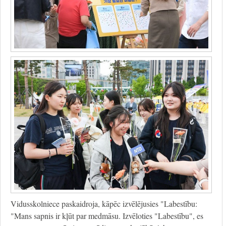
Vidusskolniece paskaidroja, kāpēc izvēlējusies "Labestību:
"Mans sapnis ir kļūt par medmāsu. Izvēloties "Labestību", es