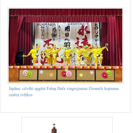
Japāna: cilvēki apgūst Faluņ Dafa vingrojumus Gionniši kopienas
centra svētkos