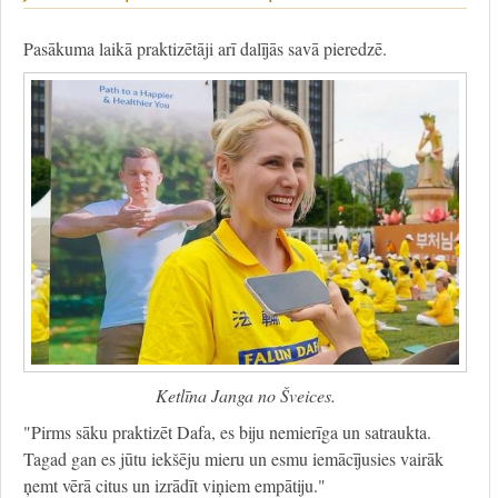
Pasākuma laikā praktizētāji arī dalījās savā pieredzē.
Ketlīna Janga no Šveices.
"Pirms sāku praktizēt Dafa, es biju nemierīga un satraukta.
Tagad gan es jūtu iekšēju mieru un esmu iemācījusies vairāk
ņemt vērā citus un izrādīt viņiem empātiju."