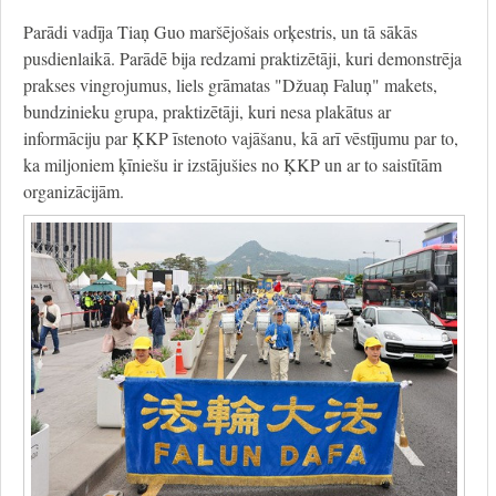
Parādi vadīja Tiaņ Guo maršējošais orķestris, un tā sākās
pusdienlaikā. Parādē bija redzami praktizētāji, kuri demonstrēja
prakses vingrojumus, liels grāmatas "Džuaņ Faluņ" makets,
bundzinieku grupa, praktizētāji, kuri nesa plakātus ar
informāciju par ĶKP īstenoto vajāšanu, kā arī vēstījumu par to,
ka miljoniem ķīniešu ir izstājušies no ĶKP un ar to saistītām
organizācijām.