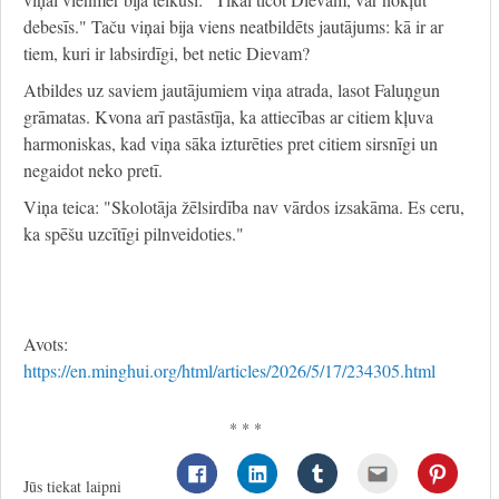
debesīs." Taču viņai bija viens neatbildēts jautājums: kā ir ar
tiem, kuri ir labsirdīgi, bet netic Dievam?
Atbildes uz saviem jautājumiem viņa atrada, lasot Faluņgun
grāmatas. Kvona arī pastāstīja, ka attiecības ar citiem kļuva
harmoniskas, kad viņa sāka izturēties pret citiem sirsnīgi un
negaidot neko pretī.
Viņa teica: "Skolotāja žēlsirdība nav vārdos izsakāma. Es ceru,
ka spēšu uzcītīgi pilnveidoties."
Avots:
https://en.minghui.org/html/articles/2026/5/17/234305.html
* * *
Jūs tiekat laipni