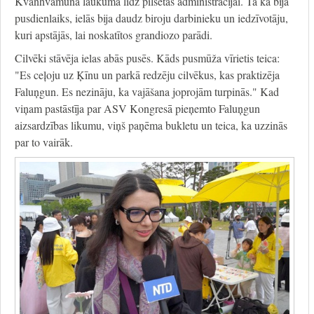
Kvanhvamuna laukuma līdz pilsētas administrācijai. Tā kā bija
pusdienlaiks, ielās bija daudz biroju darbinieku un iedzīvotāju,
kuri apstājās, lai noskatītos grandiozo parādi.
Cilvēki stāvēja ielas abās pusēs. Kāds pusmūža vīrietis teica:
"Es ceļoju uz Ķīnu un parkā redzēju cilvēkus, kas praktizēja
Faluņgun. Es nezināju, ka vajāšana joprojām turpinās." Kad
viņam pastāstīja par ASV Kongresā pieņemto Faluņgun
aizsardzības likumu, viņš paņēma bukletu un teica, ka uzzinās
par to vairāk.