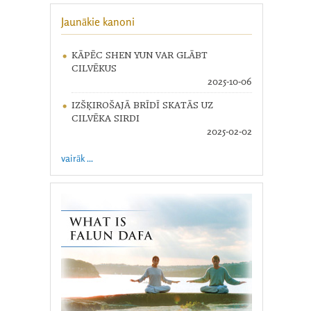
Jaunākie kanoni
KĀPĒC SHEN YUN VAR GLĀBT
CILVĒKUS
2025-10-06
IZŠĶIROŠAJĀ BRĪDĪ SKATĀS UZ
CILVĒKA SIRDI
2025-02-02
vairāk ...