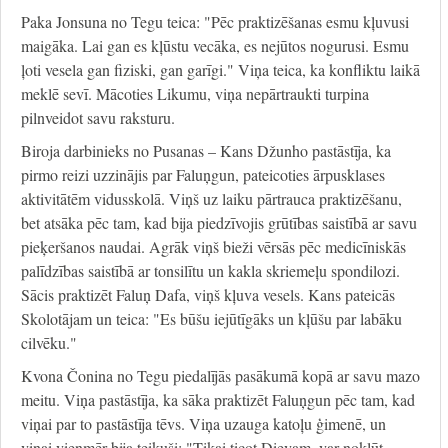
Paka Jonsuna no Tegu teica: "Pēc praktizēšanas esmu kļuvusi
maigāka. Lai gan es kļūstu vecāka, es nejūtos nogurusi. Esmu
ļoti vesela gan fiziski, gan garīgi." Viņa teica, ka konfliktu laikā
meklē sevī. Mācoties Likumu, viņa nepārtraukti turpina
pilnveidot savu raksturu.
Biroja darbinieks no Pusanas – Kans Džunho pastāstīja, ka
pirmo reizi uzzinājis par Faluņgun, pateicoties ārpusklases
aktivitātēm vidusskolā. Viņš uz laiku pārtrauca praktizēšanu,
bet atsāka pēc tam, kad bija piedzīvojis grūtības saistībā ar savu
pieķeršanos naudai. Agrāk viņš bieži vērsās pēc medicīniskās
palīdzības saistībā ar tonsilītu un kakla skriemeļu spondilozi.
Sācis praktizēt Faluņ Dafa, viņš kļuva vesels. Kans pateicās
Skolotājam un teica: "Es būšu iejūtīgāks un kļūšu par labāku
cilvēku."
Kvona Čonina no Tegu piedalījās pasākumā kopā ar savu mazo
meitu. Viņa pastāstīja, ka sāka praktizēt Faluņgun pēc tam, kad
viņai par to pastāstīja tēvs. Viņa uzauga katoļu ģimenē, un
viņai vienmēr bija teikuši: "Tikai ticot Dievam, var nokļūt