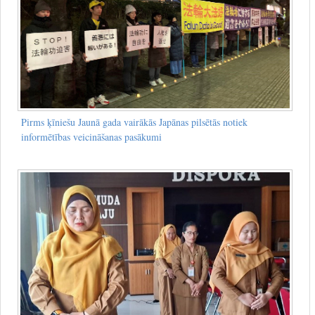
Pirms ķīniešu Jaunā gada vairākās Japānas pilsētās notiek
informētības veicināšanas pasākumi