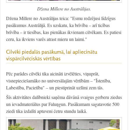
Džena Millere no Austrālijas.
Džena Millere no Austrālijas teica: "Esmu redzējusi līdzīgus
pasākumus Austrālijā. Es uzskatu, ka brīvība – arī ticības
brīvība – ir tiesības, kas pienākas ikvienam cilvēkam. Es patiesi
ceru, ka ikviens varēs atrast mieru un laimi."
Cilvēki piedalās pasākumā, lai apliecinātu
vispārcilvēciskās vērtības
Pēc parādes cilvēki tika aicināti izvēlēties, viņuprāt,
visnepieciešamāko no universālajām vērtībām – "Īstenība,
Labestība, Pacietība" – un piestiprināt uzlīmi zem tās.
Šīs aktivitātes dalībnieki saņēma dāvānā svaigus gerberu ziedus
un ievadmateriālus par Faluņgun. Pasākumam sagatavotie 500
ziedi tika izdalīti aptuveni četru stundu laikā.