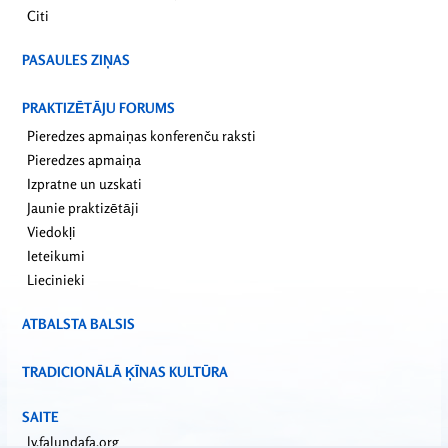
Citi
PASAULES ZIŅAS
PRAKTIZĒTĀJU FORUMS
Pieredzes apmaiņas konferenču raksti
Pieredzes apmaiņa
Izpratne un uzskati
Jaunie praktizētāji
Viedokļi
Ieteikumi
Liecinieki
ATBALSTA BALSIS
TRADICIONĀLĀ ĶĪNAS KULTŪRA
SAITE
lv.falundafa.org