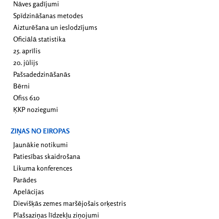
Nāves gadījumi
Spīdzināšanas metodes
Aizturēšana un ieslodzījums
Oficiālā statistika
25. aprīlis
20. jūlijs
Pašsadedzināšanās
Bērni
Ofiss 610
ĶKP noziegumi
ZIŅAS NO EIROPAS
Jaunākie notikumi
Patiesības skaidrošana
Likuma konferences
Parādes
Apelācijas
Dievišķās zemes maršējošais orķestris
Plašsaziņas līdzekļu ziņojumi