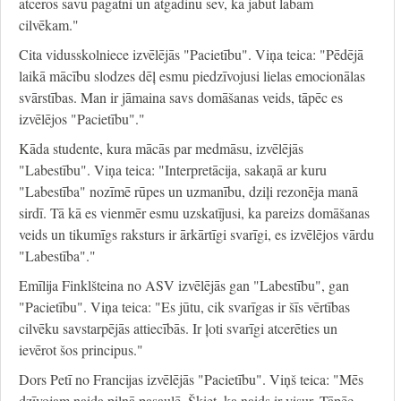
atceros savu pagātni un atgādinu sev, ka jābūt labam
cilvēkam."
Cita vidusskolniece izvēlējās "Pacietību". Viņa teica: "Pēdējā
laikā mācību slodzes dēļ esmu piedzīvojusi lielas emocionālas
svārstības. Man ir jāmaina savs domāšanas veids, tāpēc es
izvēlējos "Pacietību"."
Kāda studente, kura mācās par medmāsu, izvēlējās
"Labestību". Viņa teica: "Interpretācija, sakaņā ar kuru
"Labestība" nozīmē rūpes un uzmanību, dziļi rezonēja manā
sirdī. Tā kā es vienmēr esmu uzskatījusi, ka pareizs domāšanas
veids un tikumīgs raksturs ir ārkārtīgi svarīgi, es izvēlējos vārdu
"Labestība"."
Emīlija Finklšteina no ASV izvēlējās gan "Labestību", gan
"Pacietību". Viņa teica: "Es jūtu, cik svarīgas ir šīs vērtības
cilvēku savstarpējās attiecībās. Ir ļoti svarīgi atcerēties un
ievērot šos principus."
Dors Petī no Francijas izvēlējās "Pacietību". Viņš teica: "Mēs
dzīvojam naida pilnā pasaulē. Šķiet, ka naids ir visur. Tāpēc