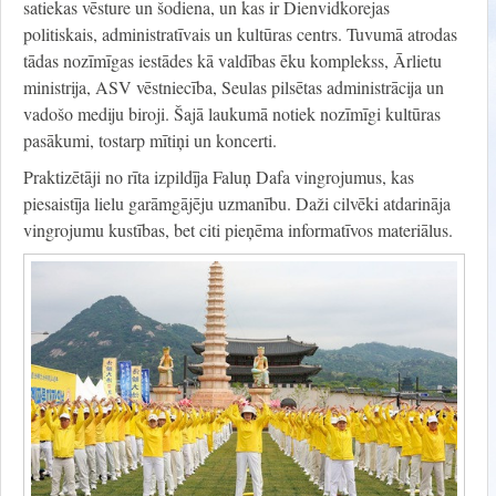
satiekas vēsture un šodiena, un kas ir Dienvidkorejas
politiskais, administratīvais un kultūras centrs. Tuvumā atrodas
tādas nozīmīgas iestādes kā valdības ēku komplekss, Ārlietu
ministrija, ASV vēstniecība, Seulas pilsētas administrācija un
vadošo mediju biroji. Šajā laukumā notiek nozīmīgi kultūras
pasākumi, tostarp mītiņi un koncerti.
Praktizētāji no rīta izpildīja Faluņ Dafa vingrojumus, kas
piesaistīja lielu garāmgājēju uzmanību. Daži cilvēki atdarināja
vingrojumu kustības, bet citi pieņēma informatīvos materiālus.