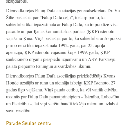
skaņdarbus.
Dienvidkorejas Faluņ Dafa asociācijas ģenerālsekretārs Dr. Vu
Šilie pastāstīja par “Faluņ Dafa ceļu”, tostarp par to, kā
sabiedrība tika iepazīstināta ar Faluņ Dafa, kā to praktizē visā
pasaulē un par Ķīnas komunistiskās partijas (ĶKP) īstenoto
vajāšanu Ķīnā. Viņš pastāstīja par to, ka sabiedrība ar šo praksi
pirmo reizi tika iepazīstināta 1992. gadā, par 25. aprīļa
apelāciju, ĶKP īstenoto vajāšanu kopš 1999. gada, ĶKP
sankcionēto orgānu piespiedu izņemšanu un ASV Pārstāvju
palātā pieņemto Faluņgun aizsardzības likumu.
Dienvidkorejas Faluņ Dafa asociācijas priekšsēdētājs Kvons
Honde uzstājās ar runu un aicināja izbeigt ĶKP īstenoto, 27
gadus ilgo vajāšanu. Viņš pauda cerību, ka vēl vairāk cilvēku
uzzinās par Faluņ Dafa pamatprincipiem – Īstenību, Labestību
un Pacietību –, lai viņi varētu baudīt iekšējo mieru un uzlabot
savu veselību.
Parāde Seulas centrā