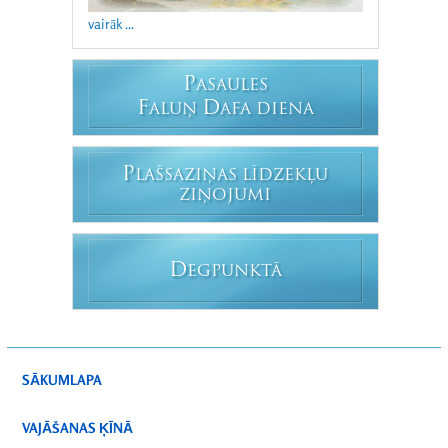
vairāk ...
P
ASAULES
F
D
ALUŅ
AFA DIENA
P
LAŠSAZIŅAS LĪDZEKĻU
ZIŅOJUMI
D
EGPUNKTĀ
SĀKUMLAPA
VAJĀŠANAS ĶĪNĀ