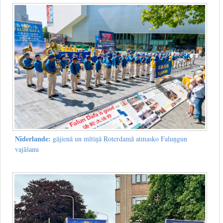
Nīderlande:
gājienā un mītiņā Roterdamā atmasko Faluņgun
vajāšanu