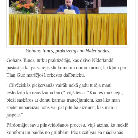
Gohans Tuncs, praktizētājs no Nīderlandes.
Gohans Tuncs, turku praktizētājs, kas dzīvo Nīderlandē,
pastāstīja kā pārvarējis slinkumu un domu karmu, lai kļūtu par
Tiaņ Guo maršējošā orķestra dalībnieku.
"Cilvēciskās pieķeršanās vairāk nekā gadu turēja mani
ieslodzītu kā neredzamā būrī," viņš teica. "Kad es muzicēju,
bieži saskāros ar domu karmas traucējumiem, kas lika man
spēlēt nepareizas notis vai pat pilnībā aizmirst, kas man ir
jāspēlē."
Pārdomājot savu pilnveidošanos procesu, viņš atzina, ka meklē
komfortu un baidās no grūtībām. Pēc uzcītīgas Fa mācīšanās