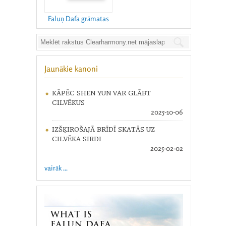
Faluņ Dafa grāmatas
Jaunākie kanoni
KĀPĒC SHEN YUN VAR GLĀBT
CILVĒKUS
2025-10-06
IZŠĶIROŠAJĀ BRĪDĪ SKATĀS UZ
CILVĒKA SIRDI
2025-02-02
vairāk ...