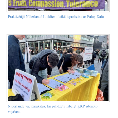
Praktizētāji Nīderlandē Lieldienu laikā iepazīstina ar Faluņ Dafa
Nīderlandē vāc parakstus, lai palīdzētu izbeigt ĶKP īstenoto
vajāšanu