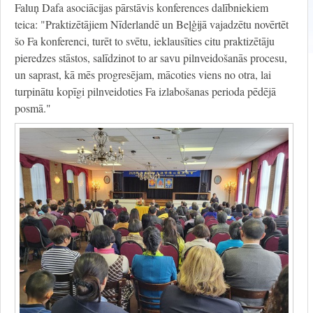
Faluņ Dafa asociācijas pārstāvis konferences dalībniekiem
teica: "Praktizētājiem Nīderlandē un Beļģijā vajadzētu novērtēt
šo Fa konferenci, turēt to svētu, ieklausīties citu praktizētāju
pieredzes stāstos, salīdzinot to ar savu pilnveidošanās procesu,
un saprast, kā mēs progresējam, mācoties viens no otra, lai
turpinātu kopīgi pilnveidoties Fa izlabošanas perioda pēdējā
posmā."