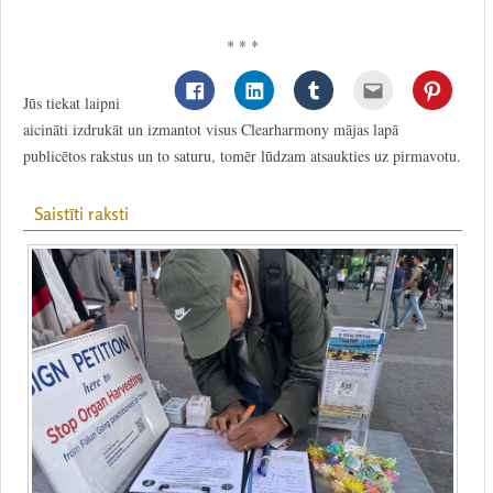
* * *
Jūs tiekat laipni
aicināti izdrukāt un izmantot visus Clearharmony mājas lapā
publicētos rakstus un to saturu, tomēr lūdzam atsaukties uz pirmavotu.
Saistīti raksti