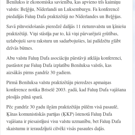
Benilukss ir ekonomiska savienība, kas apvieno trīs kaimiņu
valstis: Beļģiju, Nīderlandi un Luksemburgu. Fa konferencē
piedalījās Faluņ Dafa praktizētāji no Nīderlandes un Beļģijas.
Savā pilnveidošanās pieredzē dalījās 11 rietumvalstu un ķīniešu
praktizētāji. Viņi stāstīja par to, kā viņi pārvarējuši grūtības,
uzlabojuši savu raksturu un sadarbojušies, lai palīdzētu glābt
dzīvās būtnes.
Abu valstu Faluņ Dafa asociāciju pārstāvji atklāja konferenci,
pastāstot par Faluņ Dafa izplatību Beniluksa valstīs, kas
aizsākās pirms gandrīz 30 gadiem.
Pirmā Beniluksa valstu praktizētāju pieredzes apmaiņas
konference notika Briselē 2003. gadā, kad Faluņ Dafa vajāšana
plosījās pilnā sparā.
Pēc gandrīz 30 gadu ilgām praktizētāju pūlēm visā pasaulē,
Ķīnas komunistiskās partijas (ĶKP) īstenotā Faluņ Dafa
vajāšana ir piesaistījusi visu valstu uzmanību, bet Faluņ Dafa
skaistumu ir ieraudzījuši cilvēki visās pasaules daļās.