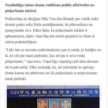
Neatlaidīga taisno domu raidīšana palīdz atbrīvoties no
pieķeršanās iekārei
Praktizētāja no Beļģijas Elke Van den Brande jau vairāk nekā
desmit gadus seko Dafa norādījumiem, lai pilnveidotos un
paaugstinātu sevi. Elkei šķita, ka pieķeršanās iekārei ir
apkaunojoša, tāpēc viņai bija ļoti neērti apspriest šo tēmu ar
citiem praktizētājiem.
"Līdz šim es neesmu uzdrošinājusies par to runāt, jo baidījos no
tā, ko citi par mani padomās, kas arī jau ir sava veida
pieķeršanās," viņa teica. Viņai bija vajadzīga ļoti liela drosme,
lai to pārvarētu. Elke uzskatīja, ka, lai iznīcinātu šo spēcīgo
domu karmu un atbrīvotos no šīs pieķeršanās ir nepieciešams
runāt publiski.