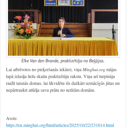
Elke Van den Brande, praktizētāja no Beļģijas.
Lai atbrīvotos no pieķeršanās iekārei, viņa
Minghui.org
mājas
lapā izlasīja lielu skaitu praktizētāju rakstu. Viņa arī turpināja
raidīt taisnās domas, lai likvidētu šīs dažkārt uzmācīgās jūtas un
nepārtraukti attīrīja savu prātu no netīrām domām.
Avots:
https://en.minghui.org/html/articles/2025/10/22/231014.html