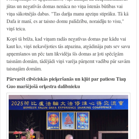
jūtas un negatīvās domas nenāca no viņa īstenās būtības vai
viņa sākotnējās dabas. "Tas darīja manu apziņu stiprāku. Tā kā
Dafa ir manī, es ar taisno domu palīdzību, noraidīju to visu,"
viņš teica.
Kopš tā brīža, kad viņam radās negatīvas domas par kādu vai
kaut ko, viņš nekavējoties tās atpazina, atgādināja pats sev savu
apņemšanos un pēc tam likvidēja šīs domas ar ļoti spēcīgām
taisnām domām, tādējādi viņš varēja pārņemt vadību pār savām
taisnajām domām.
Pārvarēt cilvēciskās pieķeršanās un kļūt par patiesu Tiaņ
Guo maršējošā orķestra dalībnieku