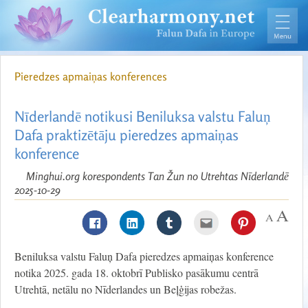
Pieredzes apmaiņas konferences
Nīderlandē notikusi Beniluksa valstu Faluņ
Dafa praktizētāju pieredzes apmaiņas
konference
Minghui.org korespondents Tan Žun no Utrehtas Nīderlandē
2025-10-29
Beniluksa valstu Faluņ Dafa pieredzes apmaiņas konference
notika 2025. gada 18. oktobrī Publisko pasākumu centrā
Utrehtā, netālu no Nīderlandes un Beļģijas robežas.