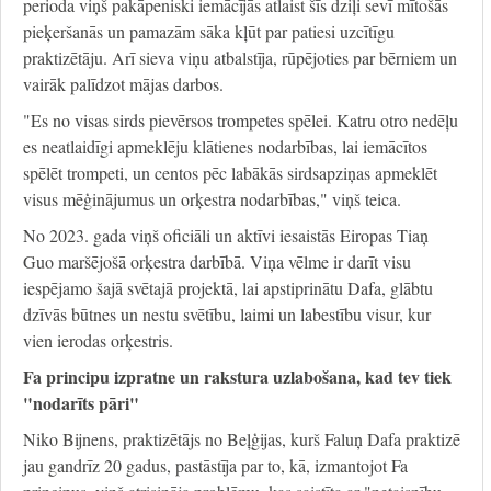
perioda viņš pakāpeniski iemācījās atlaist šīs dziļi sevī mītošās
pieķeršanās un pamazām sāka kļūt par patiesi uzcītīgu
praktizētāju. Arī sieva viņu atbalstīja, rūpējoties par bērniem un
vairāk palīdzot mājas darbos.
"Es no visas sirds pievērsos trompetes spēlei. Katru otro nedēļu
es neatlaidīgi apmeklēju klātienes nodarbības, lai iemācītos
spēlēt trompeti, un centos pēc labākās sirdsapziņas apmeklēt
visus mēģinājumus un orķestra nodarbības," viņš teica.
No 2023. gada viņš oficiāli un aktīvi iesaistās Eiropas Tiaņ
Guo maršējošā orķestra darbībā. Viņa vēlme ir darīt visu
iespējamo šajā svētajā projektā, lai apstiprinātu Dafa, glābtu
dzīvās būtnes un nestu svētību, laimi un labestību visur, kur
vien ierodas orķestris.
Fa principu izpratne un rakstura uzlabošana, kad tev tiek
"nodarīts pāri"
Niko Bijnens, praktizētājs no Beļģijas, kurš Faluņ Dafa praktizē
jau gandrīz 20 gadus, pastāstīja par to, kā, izmantojot Fa