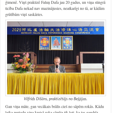
ģimenē. Viņš praktizē Faluņ Dafa jau 20 gadus, un viņa stingrā
ticība Dafa nekad nav mazinājusies, neatkarīgi no tā, ar kādām
grūtībām viņš saskāries.
Vilfrīds Dišāns, praktizētājs no Beļģijas.
Gan viņa māte, gan vecākais brālis cieš no sāpēm rokās. Kādu
laika periodu viņa kreisā roka sāpēja tik ļoti, ka tas gandrīz