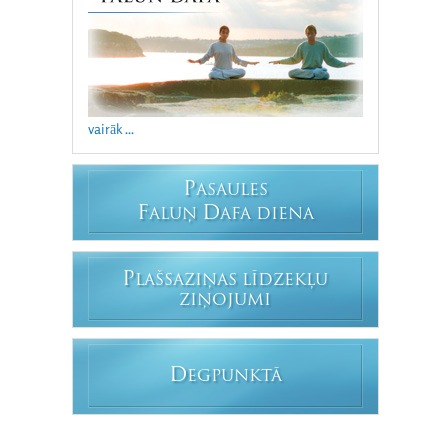
vairāk ...
P
ASAULES
F
D
ALUŅ
AFA DIENA
P
LAŠSAZIŅAS LĪDZEKĻU
ZIŅOJUMI
D
EGPUNKTĀ