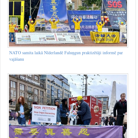
NATO samita laikā Nīderlandē Faluņgun praktizētāji informē par
vajāšanu