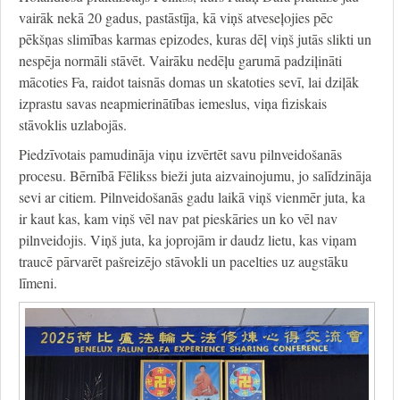
vairāk nekā 20 gadus, pastāstīja, kā viņš atveseļojies pēc
pēkšņas slimības karmas epizodes, kuras dēļ viņš jutās slikti un
nespēja normāli stāvēt. Vairāku nedēļu garumā padziļināti
mācoties Fa, raidot taisnās domas un skatoties sevī, lai dziļāk
izprastu savas neapmierinātības iemeslus, viņa fiziskais
stāvoklis uzlabojās.
Piedzīvotais pamudināja viņu izvērtēt savu pilnveidošanās
procesu. Bērnībā Fēlikss bieži juta aizvainojumu, jo salīdzināja
sevi ar citiem. Pilnveidošanās gadu laikā viņš vienmēr juta, ka
ir kaut kas, kam viņš vēl nav pat pieskāries un ko vēl nav
pilnveidojis. Viņš juta, ka joprojām ir daudz lietu, kas viņam
traucē pārvarēt pašreizējo stāvokli un pacelties uz augstāku
līmeni.