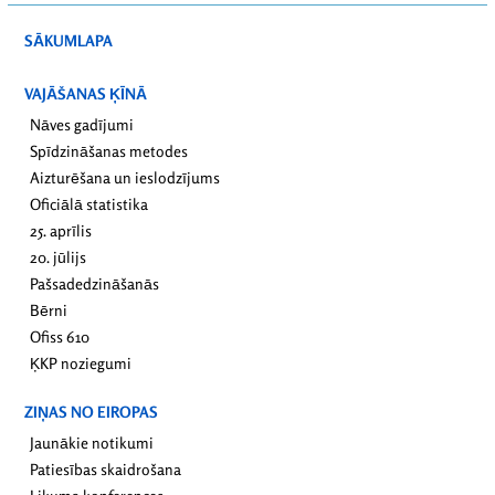
SĀKUMLAPA
VAJĀŠANAS ĶĪNĀ
Nāves gadījumi
Spīdzināšanas metodes
Aizturēšana un ieslodzījums
Oficiālā statistika
25. aprīlis
20. jūlijs
Pašsadedzināšanās
Bērni
Ofiss 610
ĶKP noziegumi
ZIŅAS NO EIROPAS
Jaunākie notikumi
Patiesības skaidrošana