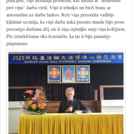
principus, viņš atrisināja problēmu, kas saistīta ar "netaisnību
pret viņu" darba vietā. Viņš ir tehniķis un bieži brauc ar
automašīnu uz darbu laukos. Reiz viņa personāla vadītājs
kļūdaini secināja, ka viņš darba laikā pusotru stundu bijis prom
personīgu darīšanu dēļ, un šī ziņa izplatījās starp viņa kolēģiem.
Pēc izmeklēšanas tika konstatēts, ka tas ir bijis pamatīgs
pārpratums.