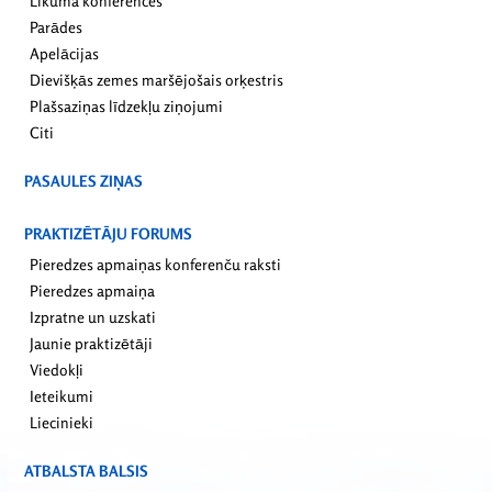
Likuma konferences
Parādes
Apelācijas
Dievišķās zemes maršējošais orķestris
Plašsaziņas līdzekļu ziņojumi
Citi
PASAULES ZIŅAS
PRAKTIZĒTĀJU FORUMS
Pieredzes apmaiņas konferenču raksti
Pieredzes apmaiņa
Izpratne un uzskati
Jaunie praktizētāji
Viedokļi
Ieteikumi
Liecinieki
ATBALSTA BALSIS