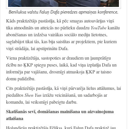
Beniluksa valstu Faluņ Dafa pieredzes apmaiņas konference.
Kāds praktizētājs pastāstīja, kā pēc smagas autoavārijas viņš
tika atmodināts un atteicās no pārlieku daudzu
YouTube
kanālu
abonēšanas un izdzēsa vairākas sociālo mediju lietotnes,
saglabājot tikai tās, kas bija saistītas ar projektiem, pie kuriem
viņš strādāja, lai apstiprinātu Dafa.
Viena praktizētāja, sastopoties ar draudiem un ļaunprātīgu
rīcību no ĶKP spiegu puses, laikā, kad viņa izplatīja Dafa un
informēja par vajāšanu, drosmīgi atmaskoja ĶKP ar taisno
domu palīdzību.
Cits praktizētājs pastāstīja, kā viņš pārvarēja lielus attālumus, lai
piedalītos
Shen Yun
izrāžu veicināšanā, un sadarbojās ar
komandu, lai veiksmīgi pabeigtu darbu.
Skatīšanās sevī, domāšanas mainīšana un aizvainojuma
atlaišana
Holandiešu praktizētājs Fēlikss, kurš Faluņ Dafa praktizē jau