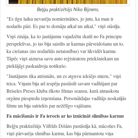
Beļģu praktizētājs Niko Bijnens.
"Es ilgu laiku nevarēju nomierināties, jo jutu, ka man ir
nodarīts pāri. Es par to domāju atkal un atkal," viņš stāstīja.
Viņš zināja, ka šo jautājumu vajadzētu skatīt no Fa principu
perspektīvas, jo tas bija saistīts ar karmas pārveidošanu un to,
ka ciešanas (no nodarītās netaisnības) var likvidēt karmu.
Tāpēc viņš aiznesa savu auto reģistratoru priekšniekam un
pieklājīgi paskaidroja notikušo.
"Jautājums tika atrisināts, un es atguvu iekšējo mieru," viņš
teica. Viņam bija arī iespēja pastāstīt savam vadītājam par
Briseles Preses kluba rīkoto filmas seansu, kurā atmaskota
orgānu piespiedu izņemšana. Personāldaļas vadītājs noskatījās
filmu un bija satriekts par nežēlīgo vajāšanu.
Fa mācīšanās ir Fa ierocis ar ko iznīcināt slimības karmu
Beļģu praktizētājs Vilfrīds Dišāns pastāstīja kā, mācoties Fa,
viņš pārvarēja slimības karmu, kas bija pārmantota viņa