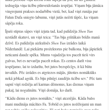
iedragāja viņa ticību pilnveidošanās iespējai. Viņam bija jāmāca
vingrojumi prakses nodarbību vietā, bet, kad viņš runāja par
Falun Dafa sniegto labumu, viņš jutās neērti tāpēc, ka viņam
sāpēja roka.
Īpaši stipras sāpes viņš izjuta tad, kad palīdzēja
Shen Yun
uzstādīt skatuvi, un viņš teica: "Tas bija grūtākais brīdis manā
dzīvē. Es palīdzēju aizkulisēs
Shen Yun
izrādes laikā
Nīderlandē. Lai piekārtu prožektorus pie balkona, bija jāpieliek
neticami daudz spēka. Mums vajadzēja tos pacelt tieši virs
galvas, bet es nevarēju pacelt rokas. Es centos darīt visu
iespējamo, lai to izdarītu, bet jutos bezspēcīgs, it kā būtu
invalīds. Pēc izrādes es atgriezos mājās, jūtoties nomāktāks
nekā jebkad agrāk. Es biju pilnīgi zaudējis ticību sev." Pēc tam
sapnī viņš redzēja arī karmas dēmonus, kas dzenas viņam
pakaļ, lai nogalinātu. Viņš domāja, ko darīt.
"Kādu dienu es jutos nomākts," viņš atcerējās. Kāda balss
mani mudināja mācīties Fa. Tobrīd es jutos nožēlojami un man
pat nebija spēka pakustēties. Tā pati balss turpināja man teikt,