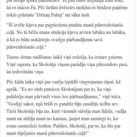
lai es mācos Fa. Pēc lielām dvēseles mokām es beidzot paņēmu
rokās grāmatu "Džuaņ Faluņ"
un sāku lasīt.
"Šī izvēle kļuva par pagrieziena punktu manā pilnveidošanās
ceļā. No tā brīža mana situācija kļuva arvien labāka un labāka,
it kā es būtu nokārtojis svarīgu pārbaudījumu savā
pilnveidošanās ceļā."
Taisno domu raidīšanas laikā viņš redzēja, ka izstaro gaismu.
Viņš saprata, ka Skolotājs viņam parādīja viņa pilnveidoto pusi,
lai iedrošinātu viņu.
Pēc kāda laika viņš jau varēja izpildīt vingrojumus tāpat, kā
agrāk. "Es no sirds pateicos Skolotājam par to, ka viņš
palīdzēja man pārvarēt visus šos pārbaudījumus," viņš teica.
"Godīgi sakot, tajā brīdī es gandrīz biju zaudējis ticību sev.
Tieši Skolotājs bija tas, kurš vienmēr stāvēja man līdzās, vadīja
mani un attīrīja mani no karmas, ļaujot man sasniegt to, ko
esmu sasniedzis šodien. Paldies, Skolotāj, par to, ka Jūs par
mani rūpējaties manā pilnveidošanās ceļā!"