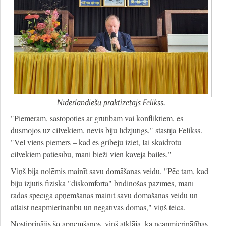
Nīderlandiešu praktizētājs Fēlikss.
"Piemēram, sastopoties ar grūtībām vai konfliktiem, es
dusmojos uz cilvēkiem, nevis biju līdzjūtīgs," stāstīja Fēlikss.
"Vēl viens piemērs – kad es gribēju iziet, lai skaidrotu
cilvēkiem patiesību, mani bieži vien kavēja bailes."
Viņš bija nolēmis mainīt savu domāšanas veidu. "Pēc tam, kad
biju izjutis fiziskā "diskomforta" brīdinošās pazīmes, manī
radās spēcīga apņemšanās mainīt savu domāšanas veidu un
atlaist neapmierinātību un negatīvās domas," viņš teica.
Nostiprinājis šo apņemšanos, viņš atklāja, ka neapmierinātības